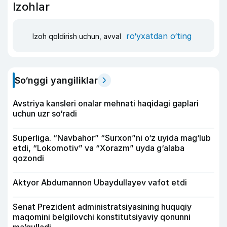
Izohlar
ro‘yxatdan o‘ting
Izoh qoldirish uchun, avval
So‘nggi yangiliklar
Avstriya kansleri onalar mehnati haqidagi gaplari
uchun uzr so‘radi
Superliga. “Navbahor” “Surxon”ni o‘z uyida mag‘lub
etdi, “Lokomotiv” va “Xorazm” uyda g‘alaba
qozondi
Aktyor Abdu­mannon Ubaydullayev vafot etdi
Senat Prezident administratsiyasining huquqiy
maqomini belgilovchi konstitutsiyaviy qonunni