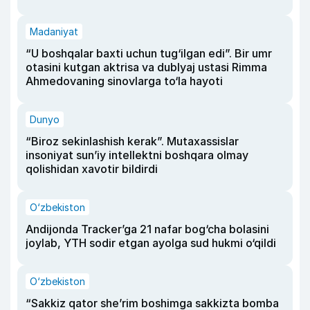
Madaniyat
“U boshqalar baxti uchun tug‘ilgan edi”. Bir umr
otasini kutgan aktrisa va dublyaj ustasi Rimma
Ahmedovaning sinovlarga to‘la hayoti
Dunyo
“Biroz sekinlashish kerak”. Mutaxassislar
insoniyat sun’iy intellektni boshqara olmay
qolishidan xavotir bildirdi
O‘zbekiston
Andijonda Tracker’ga 21 nafar bog‘cha bolasini
joylab, YTH sodir etgan ayolga sud hukmi o‘qildi
O‘zbekiston
“Sakkiz qator she’rim boshimga sakkizta bomba