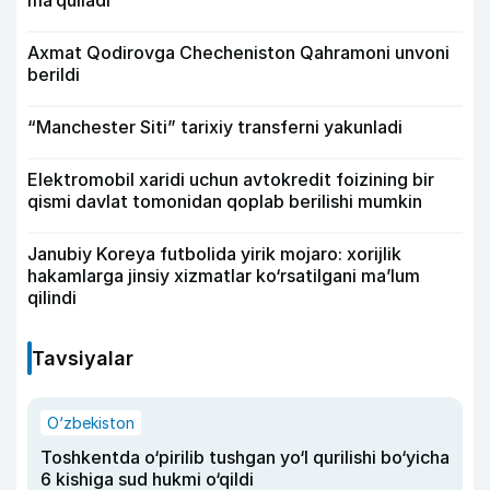
ma’qulladi
Axmat Qodirovga Checheniston Qahramoni unvoni
berildi
“Manchester Siti” tarixiy transferni yakunladi
Elektromobil xaridi uchun avtokredit foizining bir
qismi davlat tomonidan qoplab berilishi mumkin
Janubiy Koreya futbolida yirik mojaro: xorijlik
hakamlarga jinsiy xizmatlar ko‘rsatilgani ma’lum
qilindi
Tavsiyalar
O‘zbekiston
Toshkentda o‘pirilib tushgan yo‘l qurilishi bo‘yicha
6 kishiga sud hukmi o‘qildi