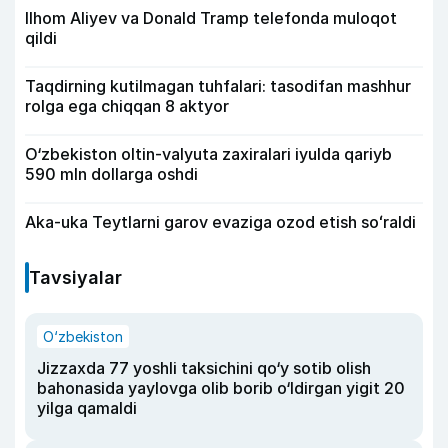
Ilhom Aliyev va Donald Tramp telefonda muloqot
qildi
Taqdirning kutilmagan tuhfalari: tasodifan mashhur
rolga ega chiqqan 8 aktyor
O‘zbekiston oltin-valyuta zaxiralari iyulda qariyb
590 mln dollarga oshdi
Aka-uka Teytlarni garov evaziga ozod etish soʻraldi
Tavsiyalar
O‘zbekiston
Jizzaxda 77 yoshli taksichini qo‘y sotib olish
bahonasida yaylovga olib borib o‘ldirgan yigit 20
yilga qamaldi