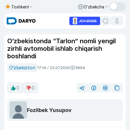
Toshkent
O‘zbekcha
O‘zbekistonda “Tarlon” nomli yengil
zirhli avtomobil ishlab chiqarish
boshlandi
O‘zbekiston
17:14 / 22.07.2020
5694
0
0
Fozilbek Yusupov