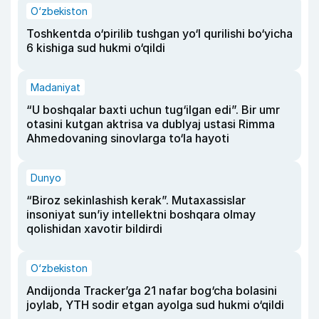
O‘zbekiston
Toshkentda o‘pirilib tushgan yo‘l qurilishi bo‘yicha
6 kishiga sud hukmi o‘qildi
Madaniyat
“U boshqalar baxti uchun tug‘ilgan edi”. Bir umr
otasini kutgan aktrisa va dublyaj ustasi Rimma
Ahmedovaning sinovlarga to‘la hayoti
Dunyo
“Biroz sekinlashish kerak”. Mutaxassislar
insoniyat sun’iy intellektni boshqara olmay
qolishidan xavotir bildirdi
O‘zbekiston
Andijonda Tracker’ga 21 nafar bog‘cha bolasini
joylab, YTH sodir etgan ayolga sud hukmi o‘qildi