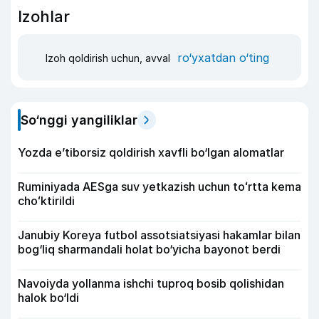
Izohlar
ro‘yxatdan o‘ting
Izoh qoldirish uchun, avval
So‘nggi yangiliklar
Yozda e’tiborsiz qoldirish xavfli bo‘lgan alomatlar
Ruminiyada AESga suv yetkazish uchun toʻrtta kema
choʻktirildi
Janubiy Koreya futbol assotsiatsiyasi hakamlar bilan
bog‘liq sharmandali holat bo‘yicha bayonot berdi
Navoiyda yollanma ishchi tuproq bosib qolishidan
halok bo‘ldi