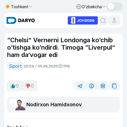
Toshkent
O‘zbekcha
“Chelsi” Vernerni Londonga ko‘chib
o‘tishga ko‘ndirdi. Timoga “Liverpul”
ham da’vogar edi
Sport
20:04 / 05.06.2020
1119
0
0
Nodirxon Hamidxonov