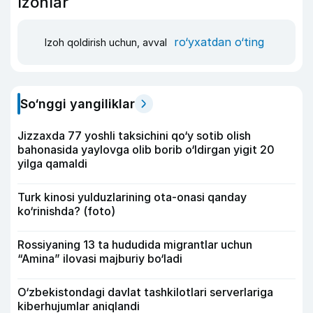
Izohlar
ro‘yxatdan o‘ting
Izoh qoldirish uchun, avval
So‘nggi yangiliklar
Jizzaxda 77 yoshli taksichini qo‘y sotib olish
bahonasida yaylovga olib borib o‘ldirgan yigit 20
yilga qamaldi
Turk kinosi yulduzlarining ota-onasi qanday
ko‘rinishda? (foto)
Rossiyaning 13 ta hududida migrantlar uchun
“Amina” ilovasi majburiy bo‘ladi
O‘zbekistondagi davlat tashkilotlari serverlariga
kiberhujumlar aniqlandi