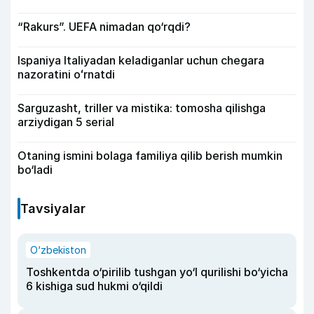
“Rakurs”. UEFA nimadan qo‘rqdi?
Ispaniya Italiyadan keladiganlar uchun chegara
nazoratini oʻrnatdi
Sarguzasht, triller va mistika: tomosha qilishga
arziydigan 5 serial
Otaning ismini bolaga familiya qilib berish mumkin
bo‘ladi
Tavsiyalar
O‘zbekiston
Toshkentda o‘pirilib tushgan yo‘l qurilishi bo‘yicha
6 kishiga sud hukmi o‘qildi