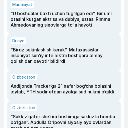
Madaniyat
“U boshqalar baxti uchun tug‘ilgan edi”. Bir umr
otasini kutgan aktrisa va dublyaj ustasi Rimma
Ahmedovaning sinovlarga to‘la hayoti
Dunyo
“Biroz sekinlashish kerak”. Mutaxassislar
insoniyat sun’iy intellektni boshqara olmay
qolishidan xavotir bildirdi
O‘zbekiston
Andijonda Tracker’ga 21 nafar bog‘cha bolasini
joylab, YTH sodir etgan ayolga sud hukmi o‘qildi
O‘zbekiston
“Sakkiz qator she’rim boshimga sakkizta bomba
bo‘lgan”. Abdulla Oripovni siyosiy ayblovlardan
asrab qolgan voqea