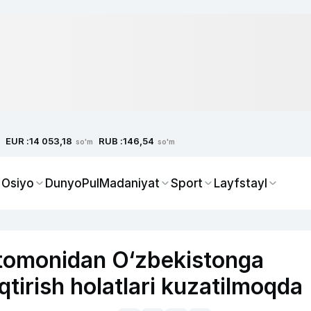
EUR :
RUB :
14 053,18
146,54
so'm
so'm
 Osiyo
Dunyo
Pul
Madaniyat
Sport
Layfstayl
 tomonidan O‘zbekistonga
tirish holatlari kuzatilmoqda