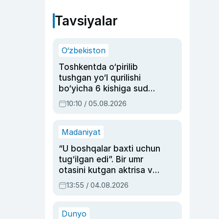
Tavsiyalar
O‘zbekiston
Toshkentda o‘pirilib
tushgan yo‘l qurilishi
bo‘yicha 6 kishiga sud
hukmi o‘qildi
10:10 / 05.08.2026
Madaniyat
“U boshqalar baxti uchun
tug‘ilgan edi”. Bir umr
otasini kutgan aktrisa va
dublyaj ustasi Rimma
13:55 / 04.08.2026
Ahmedovaning
sinovlarga to‘la hayoti
Dunyo