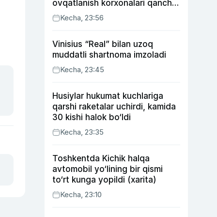
ovqatlanish korxonalari qancha
soliq toʻlagani ochiqlandi
Kecha, 23:56
Vinisius “Real” bilan uzoq
muddatli shartnoma imzoladi
Kecha, 23:45
Husiylar hukumat kuchlariga
qarshi raketalar uchirdi, kamida
30 kishi halok bo‘ldi
Kecha, 23:35
Toshkentda Kichik halqa
avtomobil yo‘lining bir qismi
to‘rt kunga yopildi (xarita)
Kecha, 23:10