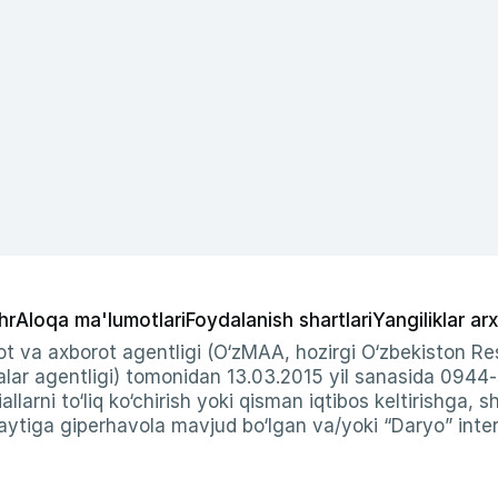
hr
Aloqa ma'lumotlari
Foydalanish shartlari
Yangiliklar arx
t va axborot agentligi (O‘zMAA, hozirgi O‘zbekiston Res
ar agentligi) tomonidan 13.03.2015 yil sanasida 0944
allarni to‘liq ko‘chirish yoki qisman iqtibos keltirishga, 
ytiga giperhavola mavjud bo‘lgan va/yoki “Daryo” intern