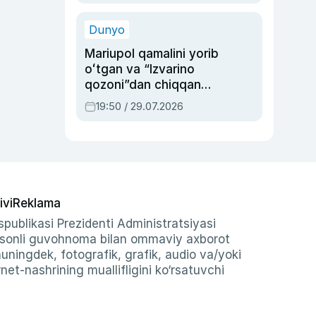
qolgan voqea
Dunyo
Mariupol qamalini yorib
oʻtgan va “Izvarino
qozoni”dan chiqqan
qahramon — Ukraina
19:50 / 29.07.2026
armiyasi bosh
qoʻmondoni Drapatiy
haqida
ivi
Reklama
publikasi Prezidenti Administratsiyasi
-sonli guvohnoma bilan ommaviy axborot
shuningdek, fotografik, grafik, audio va/yoki
et-nashrining muallifligini ko‘rsatuvchi