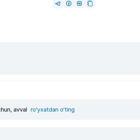
uchun, avval
ro‘yxatdan o‘ting