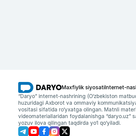
Maxfiylik siyosati
Internet-nas
“Daryo” internet-nashrining (O‘zbekiston matbuo
huzuridagi Axborot va ommaviy kommunikatsiyal
vositasi sifatida ro‘yxatga olingan. Matnli materi
videomateriallaridan foydalanishga “daryo.uz” sa
yozuv ilova qilingan taqdirda yo‘l qo‘yiladi.