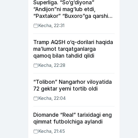
Superliga. “So‘g‘diyona”
“Andijon”ni mag‘lub etdi,
“Paxtakor” “Buxoro”ga qarshi
bahsda g‘alabani qo‘ldan
Kecha, 22:31
chiqardi
Tramp AQSH o‘q-dorilari haqida
ma’lumot tarqatganlarga
qamoq bilan tahdid qildi
Kecha, 22:28
“Tolibon” Nangarhor viloyatida
72 gektar yerni tortib oldi
Kecha, 22:04
Diomande “Real” tarixidagi eng
qimmat futbolchiga aylandi
Kecha, 21:45