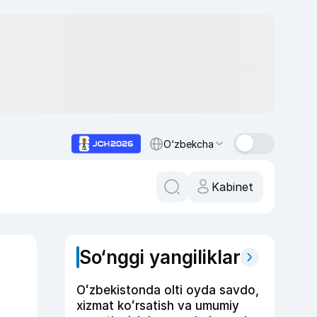
O‘zbekcha
Kabinet
So‘nggi yangiliklar
Oʻzbekistonda olti oyda savdo,
xizmat koʻrsatish va umumiy