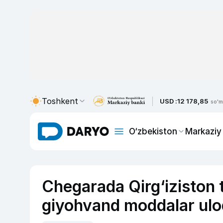
Toshkent
USD :
12 178,85
so'm
O‘zbekiston
Markaziy
Chegarada Qirg‘iziston
giyohvand moddalar uloq