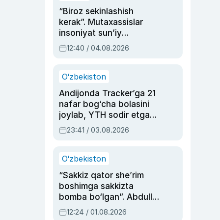
“Biroz sekinlashish
kerak”. Mutaxassislar
insoniyat sun’iy
intellektni boshqara
12:40 / 04.08.2026
olmay qolishidan xavotir
bildirdi
O‘zbekiston
Andijonda Tracker’ga 21
nafar bog‘cha bolasini
joylab, YTH sodir etgan
ayolga sud hukmi o‘qildi
23:41 / 03.08.2026
O‘zbekiston
“Sakkiz qator she’rim
boshimga sakkizta
bomba bo‘lgan”. Abdulla
Oripovni siyosiy
12:24 / 01.08.2026
ayblovlardan asrab