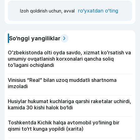
ro‘yxatdan o‘ting
Izoh qoldirish uchun, avval
So‘nggi yangiliklar
Oʻzbekistonda olti oyda savdo, xizmat koʻrsatish va
umumiy ovqatlanish korxonalari qancha soliq
toʻlagani ochiqlandi
Vinisius “Real” bilan uzoq muddatli shartnoma
imzoladi
Husiylar hukumat kuchlariga qarshi raketalar uchirdi,
kamida 30 kishi halok bo‘ldi
Toshkentda Kichik halqa avtomobil yo‘lining bir
qismi to‘rt kunga yopildi (xarita)