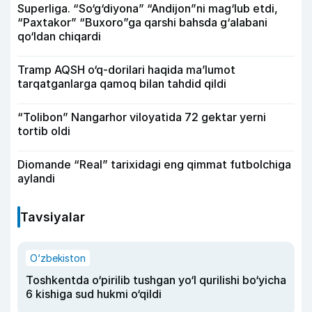
Superliga. “So‘g‘diyona” “Andijon”ni mag‘lub etdi,
“Paxtakor” “Buxoro”ga qarshi bahsda g‘alabani
qo‘ldan chiqardi
Tramp AQSH o‘q-dorilari haqida ma’lumot
tarqatganlarga qamoq bilan tahdid qildi
“Tolibon” Nangarhor viloyatida 72 gektar yerni
tortib oldi
Diomande “Real” tarixidagi eng qimmat futbolchiga
aylandi
Tavsiyalar
O‘zbekiston
Toshkentda o‘pirilib tushgan yo‘l qurilishi bo‘yicha
6 kishiga sud hukmi o‘qildi