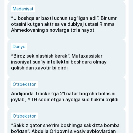
Madaniyat
“U boshqalar baxti uchun tug‘ilgan edi”. Bir umr
otasini kutgan aktrisa va dublyaj ustasi Rimma
Ahmedovaning sinovlarga to‘la hayoti
Dunyo
“Biroz sekinlashish kerak”. Mutaxassislar
insoniyat sun’iy intellektni boshqara olmay
qolishidan xavotir bildirdi
O‘zbekiston
Andijonda Tracker’ga 21 nafar bog‘cha bolasini
joylab, YTH sodir etgan ayolga sud hukmi o‘qildi
O‘zbekiston
“Sakkiz qator she’rim boshimga sakkizta bomba
bo‘lgan”. Abdulla Oripovni siyosiy ayblovlardan