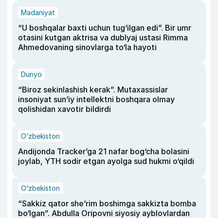
Madaniyat
“U boshqalar baxti uchun tug‘ilgan edi”. Bir umr
otasini kutgan aktrisa va dublyaj ustasi Rimma
Ahmedovaning sinovlarga to‘la hayoti
Dunyo
“Biroz sekinlashish kerak”. Mutaxassislar
insoniyat sun’iy intellektni boshqara olmay
qolishidan xavotir bildirdi
O‘zbekiston
Andijonda Tracker’ga 21 nafar bog‘cha bolasini
joylab, YTH sodir etgan ayolga sud hukmi o‘qildi
O‘zbekiston
“Sakkiz qator she’rim boshimga sakkizta bomba
bo‘lgan”. Abdulla Oripovni siyosiy ayblovlardan