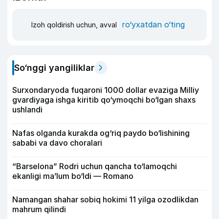
ro‘yxatdan o‘ting
Izoh qoldirish uchun, avval
So‘nggi yangiliklar
Surxondaryoda fuqaroni 1000 dollar evaziga Milliy
gvardiyaga ishga kiritib qo‘ymoqchi bo‘lgan shaxs
ushlandi
Nafas olganda kurakda og‘riq paydo bo‘lishining
sababi va davo choralari
“Barselona” Rodri uchun qancha to‘lamoqchi
ekanligi ma’lum bo‘ldi — Romano
Namangan shahar sobiq hokimi 11 yilga ozodlikdan
mahrum qilindi