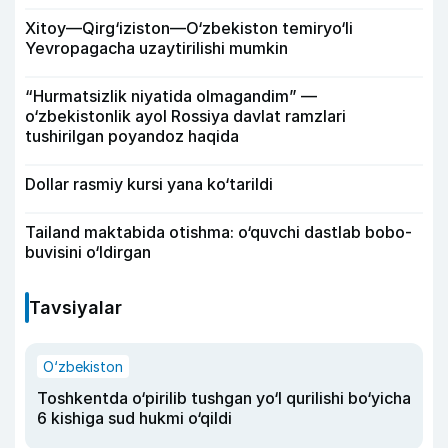
Xitoy—Qirg‘iziston—O‘zbekiston temiryo‘li
Yevropagacha uzaytirilishi mumkin
“Hurmatsizlik niyatida olmagandim” —
o‘zbekistonlik ayol Rossiya davlat ramzlari
tushirilgan poyandoz haqida
Dollar rasmiy kursi yana ko‘tarildi
Tailand maktabida otishma: o‘quvchi dastlab bobo-
buvisini o‘ldirgan
Tavsiyalar
O‘zbekiston
Toshkentda o‘pirilib tushgan yo‘l qurilishi bo‘yicha
6 kishiga sud hukmi o‘qildi