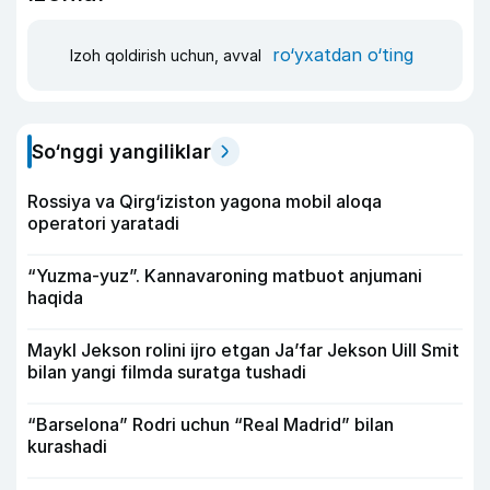
ro‘yxatdan o‘ting
Izoh qoldirish uchun, avval
So‘nggi yangiliklar
Rossiya va Qirg‘iziston yagona mobil aloqa
operatori yaratadi
“Yuzma-yuz”. Kannavaroning matbuot anjumani
haqida
Maykl Jekson rolini ijro etgan Ja’far Jekson Uill Smit
bilan yangi filmda suratga tushadi
“Barselona” Rodri uchun “Real Madrid” bilan
kurashadi