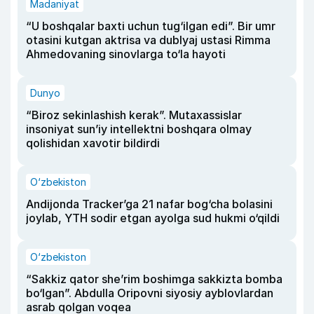
Madaniyat
“U boshqalar baxti uchun tug‘ilgan edi”. Bir umr
otasini kutgan aktrisa va dublyaj ustasi Rimma
Ahmedovaning sinovlarga to‘la hayoti
Dunyo
“Biroz sekinlashish kerak”. Mutaxassislar
insoniyat sun’iy intellektni boshqara olmay
qolishidan xavotir bildirdi
O‘zbekiston
Andijonda Tracker’ga 21 nafar bog‘cha bolasini
joylab, YTH sodir etgan ayolga sud hukmi o‘qildi
O‘zbekiston
“Sakkiz qator she’rim boshimga sakkizta bomba
bo‘lgan”. Abdulla Oripovni siyosiy ayblovlardan
asrab qolgan voqea