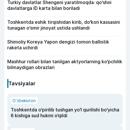
Turkiy davlatlar Shengeni yaratilmoqda: qo‘shni
davlatlarga ID karta bilan boriladi
Toshkentda eshik tirqishidan kirib, do‘kon kassasini
tunagan o‘smir jinoyat ustida ushlandi
Shimoliy Koreya Yapon dengizi tomon ballistik
raketa uchirdi
Mashhur rollari bilan tanilgan aktyorlarning ko‘pchilik
bilmaydigan obrazlari
Tavsiyalar
O‘zbekiston
Toshkentda o‘pirilib tushgan yo‘l qurilishi bo‘yicha
6 kishiga sud hukmi o‘qildi