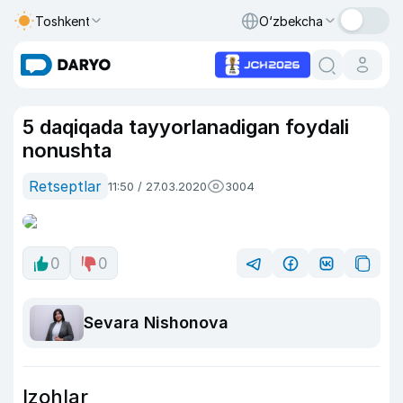
Toshkent
O‘zbekcha
5 daqiqada tayyorlanadigan foydali
nonushta
Retseptlar
11:50 / 27.03.2020
3004
0
0
Sevara Nishonova
Izohlar