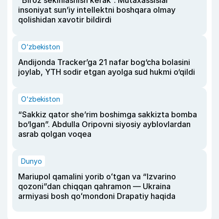
insoniyat sun’iy intellektni boshqara olmay
qolishidan xavotir bildirdi
O‘zbekiston
Andijonda Tracker’ga 21 nafar bog‘cha bolasini
joylab, YTH sodir etgan ayolga sud hukmi o‘qildi
O‘zbekiston
“Sakkiz qator she’rim boshimga sakkizta bomba
bo‘lgan”. Abdulla Oripovni siyosiy ayblovlardan
asrab qolgan voqea
Dunyo
Mariupol qamalini yorib oʻtgan va “Izvarino
qozoni”dan chiqqan qahramon — Ukraina
armiyasi bosh qoʻmondoni Drapatiy haqida