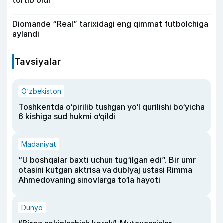
Diomande “Real” tarixidagi eng qimmat futbolchiga
aylandi
Tavsiyalar
O‘zbekiston
Toshkentda o‘pirilib tushgan yo‘l qurilishi bo‘yicha
6 kishiga sud hukmi o‘qildi
Madaniyat
“U boshqalar baxti uchun tug‘ilgan edi”. Bir umr
otasini kutgan aktrisa va dublyaj ustasi Rimma
Ahmedovaning sinovlarga to‘la hayoti
Dunyo
“Biroz sekinlashish kerak”. Mutaxassislar