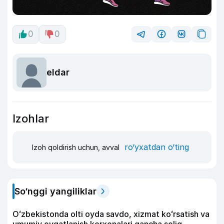
0
0
eldar
Izohlar
ro‘yxatdan o‘ting
Izoh qoldirish uchun, avval
So‘nggi yangiliklar
Oʻzbekistonda olti oyda savdo, xizmat koʻrsatish va
umumiy ovqatlanish korxonalari qancha soliq