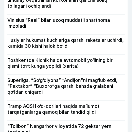
toʻlagani ochiqlandi
Vinisius “Real” bilan uzoq muddatli shartnoma
imzoladi
Husiylar hukumat kuchlariga qarshi raketalar uchirdi,
kamida 30 kishi halok bo‘ldi
Toshkentda Kichik halqa avtomobil yo‘lining bir
qismi to‘rt kunga yopildi (xarita)
Superliga. “So‘g‘diyona” “Andijon”ni mag‘lub etdi,
“Paxtakor” “Buxoro”ga qarshi bahsda g‘alabani
qo‘ldan chiqardi
Tramp AQSH o‘q-dorilari haqida ma’lumot
tarqatganlarga qamoq bilan tahdid qildi
“Tolibon” Nangarhor viloyatida 72 gektar yerni
tortib oldi