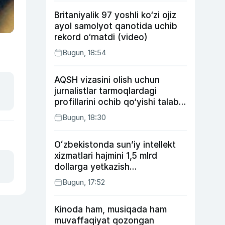
Britaniyalik 97 yoshli ko‘zi ojiz
ayol samolyot qanotida uchib
rekord o‘rnatdi (video)
Bugun, 18:54
AQSH vizasini olish uchun
jurnalistlar tarmoqlardagi
profillarini ochib qo‘yishi talab
etilishi mumkin
Bugun, 18:30
Oʻzbekistonda sunʼiy intellekt
xizmatlari hajmini 1,5 mlrd
dollarga yetkazish
rejalashtirilmoqda
Bugun, 17:52
Kinoda ham, musiqada ham
muvaffaqiyat qozongan