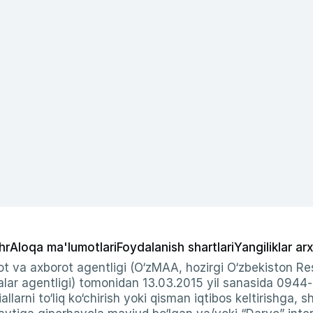
hr
Aloqa ma'lumotlari
Foydalanish shartlari
Yangiliklar arx
t va axborot agentligi (O‘zMAA, hozirgi O‘zbekiston Res
ar agentligi) tomonidan 13.03.2015 yil sanasida 0944
allarni to‘liq ko‘chirish yoki qisman iqtibos keltirishga, 