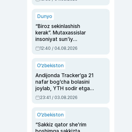
Ahmedovaning
sinovlarga to‘la hayoti
Dunyo
“Biroz sekinlashish
kerak”. Mutaxassislar
insoniyat sun’iy
intellektni boshqara
12:40 / 04.08.2026
olmay qolishidan xavotir
bildirdi
O‘zbekiston
Andijonda Tracker’ga 21
nafar bog‘cha bolasini
joylab, YTH sodir etgan
ayolga sud hukmi o‘qildi
23:41 / 03.08.2026
O‘zbekiston
“Sakkiz qator she’rim
boshimga sakkizta