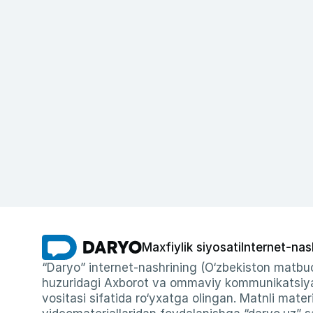
Maxfiylik siyosati
Internet-nas
“Daryo” internet-nashrining (O‘zbekiston matbuo
huzuridagi Axborot va ommaviy kommunikatsiyal
vositasi sifatida ro‘yxatga olingan. Matnli materi