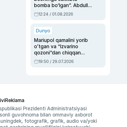
bomba bo‘lgan”. Abdulla
Oripovni siyosiy
12:24 / 01.08.2026
ayblovlardan asrab
qolgan voqea
Dunyo
Mariupol qamalini yorib
oʻtgan va “Izvarino
qozoni”dan chiqqan
qahramon — Ukraina
19:50 / 29.07.2026
armiyasi bosh
qoʻmondoni Drapatiy
haqida
ivi
Reklama
publikasi Prezidenti Administratsiyasi
-sonli guvohnoma bilan ommaviy axborot
shuningdek, fotografik, grafik, audio va/yoki