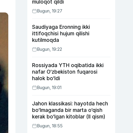
muloqot qildi
Bugun, 19:27
Saudiyaga Eronning ikki
ittifoqchisi hujum qilishi
kutilmoqda
Bugun, 19:22
Rossiyada YTH oqibatida ikki
nafar O‘zbekiston fuqarosi
halok bo‘ldi
Bugun, 19:01
Jahon klassikasi: hayotda hech
bo‘lmaganda bir marta o‘qish
kerak bo‘lgan kitoblar (II qism)
Bugun, 18:55