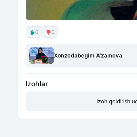
0
0
Xonzodabegim A’zamova
Izohlar
Izoh qoldirish 