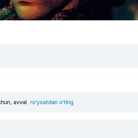
uchun, avval
ro‘yxatdan o‘ting