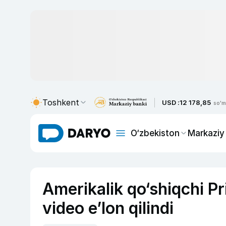
Toshkent
USD :
12 178,85
so'm
O‘zbekiston
Markaziy
Amerikalik qo‘shiqchi Pr
video e’lon qilindi