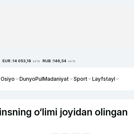
EUR :
RUB :
14 053,18
146,54
so'm
so'm
 Osiyo
Dunyo
Pul
Madaniyat
Sport
Layfstayl
insning o‘limi joyidan olingan