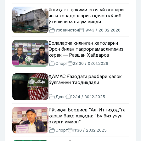
Янгиҳаёт ҳокими ёғоч уй эгалари
янги хонадонларига қачон кўчиб
ўтишини маълум қилди
Ўзбекистон
19:43 / 26.02.2026
Болаларча қилинган хатоларни
Эрон билан такрорламаслигимиз
керак — Равшан Ҳайдаров
Спорт
23:30 / 07.01.2026
ҲАМАС Ғазодаги раҳбари ҳалок
бўлганини тасдиқлади
Дунё
12:14 / 30.12.2025
Рўзиқул Бердиев “Ал-Иттиҳод”га
қарши баҳс ҳақида: “Бу биз учун
охирги имкон”
Спорт
11:36 / 23.12.2025