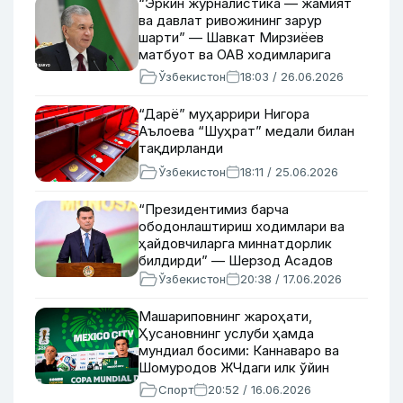
“Эркин журналистика — жамият
ва давлат ривожининг зарур
шарти” — Шавкат Мирзиёев
матбуот ва ОАВ ходимларига
табрик йўллади
Ўзбекистон
18:03 / 26.06.2026
“Дарё” муҳаррири Нигора
Аълоева “Шуҳрат” медали билан
тақдирланди
Ўзбекистон
18:11 / 25.06.2026
“Президентимиз барча
ободонлаштириш ходимлари ва
ҳайдовчиларга миннатдорлик
билдирди” — Шерзод Асадов
Ўзбекистон
20:38 / 17.06.2026
Машариповнинг жароҳати,
Ҳусановнинг услуби ҳамда
мундиал босими: Каннаваро ва
Шомуродов ЖЧдаги илк ўйин
олдидан нималар деди?
Спорт
20:52 / 16.06.2026