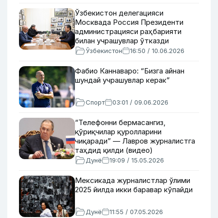
Ўзбекистон делегацияси
Москвада Россия Президенти
администрацияси раҳбарияти
билан учрашувлар ўтказди
Ўзбекистон
16:50 / 10.06.2026
Фабио Каннаваро: “Бизга айнан
шундай учрашувлар керак”
Спорт
03:01 / 09.06.2026
“Телефонни бермасангиз,
қўриқчилар қуролларини
чиқаради” — Лавров журналистга
таҳдид қилди (видео)
Дунё
19:09 / 15.05.2026
Мексикада журналистлар ўлими
2025 йилда икки баравар кўпайди
Дунё
11:55 / 07.05.2026