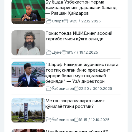
Бу ёшда Ўзбекистон терма
жамоаларининг даражаси баланд
— Равшан Ҳайдаров
Спорт
19:25 / 22.12.2025
Покистонда ИШИДнинг асосий
тарғиботчиси қўлга олинди
Дунё
18:57 / 19.12.2025
“Шароф Рашидов журналистларга
тортиқ қилган бино президент
қарори билан мустаҳкамлаб
берилди” — ЎзА директори
ўринбосари
Ўзбекистон
22:50 / 30.10.2025
Метан заправкаларга лимит
қўйилаётгани ростми?
Ўзбекистон
18:15 / 12.10.2025
Матбуот эркинлиги сўнгги 50