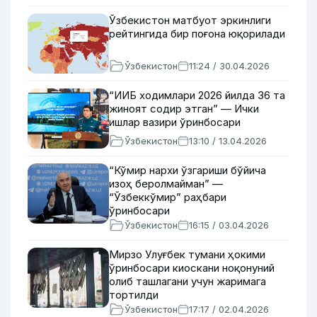
Ўзбекистон матбуот эркинлиги
рейтингида бир поғона юқорилади
Ўзбекистон
11:24 / 30.04.2026
“ИИБ ходимлари 2026 йилда 36 та
жиноят содир этган” — Ички
ишлар вазири ўринбосари
Ўзбекистон
13:10 / 13.04.2026
“Кўмир нархи ўзгариши бўйича
изоҳ беролмайман” —
“Ўзбеккўмир” раҳбари
ўринбосари
Ўзбекистон
16:15 / 03.04.2026
Мирзо Улуғбек тумани ҳокими
ўринбосари киоскани ноқонуний
олиб ташлагани учун жаримага
тортилди
Ўзбекистон
17:17 / 02.04.2026