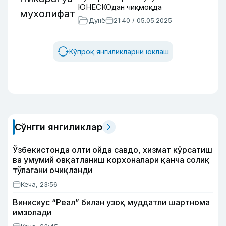
ЮНЕСКОдан чиқмоқда
Дунё
21:40 / 05.05.2025
Кўпроқ янгиликларни юклаш
Сўнгги янгиликлар
Ўзбекистонда олти ойда савдо, хизмат кўрсатиш
ва умумий овқатланиш корхоналари қанча солиқ
тўлагани очиқланди
Кеча, 23:56
Винисиус “Реал” билан узоқ муддатли шартнома
имзолади