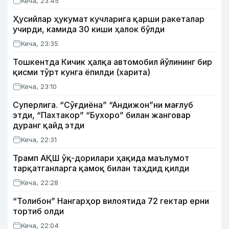
Кеча, 23:45
Ҳусийлар ҳукумат кучларига қарши ракеталар
учирди, камида 30 киши ҳалок бўлди
Кеча, 23:35
Тошкентда Кичик ҳалқа автомобил йўлининг бир
қисми тўрт кунга ёпилди (харита)
Кеча, 23:10
Суперлига. “Сўғдиёна” “Андижон”ни мағлуб
этди, “Пахтакор” “Бухоро” билан жанговар
дуранг қайд этди
Кеча, 22:31
Трамп АҚШ ўқ-дорилари ҳақида маълумот
тарқатганларга қамоқ билан таҳдид қилди
Кеча, 22:28
“Толибон” Нангарҳор вилоятида 72 гектар ерни
тортиб олди
Кеча, 22:04