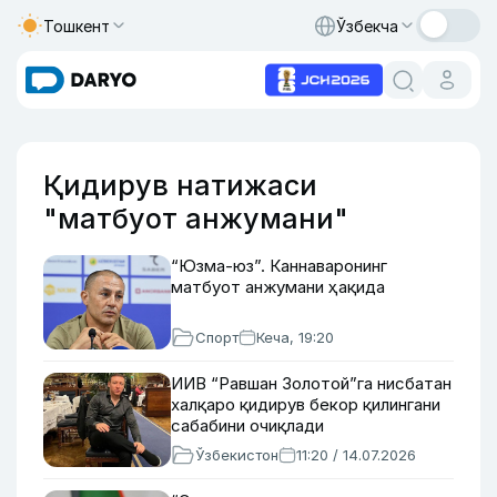
Тошкент
Ўзбекча
Қидирув натижаси
"матбуот анжумани"
“Юзма-юз”. Каннаваронинг
матбуот анжумани ҳақида
Спорт
Кеча, 19:20
ИИВ “Равшан Золотой”га нисбатан
халқаро қидирув бекор қилингани
сабабини очиқлади
Ўзбекистон
11:20 / 14.07.2026