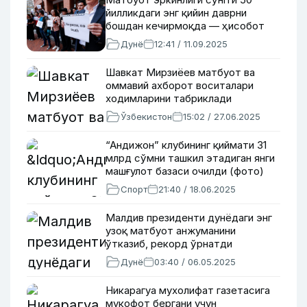
йилликдаги энг қийин даврни
бошдан кечирмоқда — ҳисобот
Дунё
12:41 / 11.09.2025
Шавкат Мирзиёев матбуот ва
оммавий ахборот воситалари
ходимларини табриклади
Ўзбекистон
15:02 / 27.06.2025
“Андижон” клубининг қиймати 31
млрд сўмни ташкил этадиган янги
машғулот базаси очилди (фото)
Спорт
21:40 / 18.06.2025
Малдив президенти дунёдаги энг
узоқ матбуот анжуманини
ўтказиб, рекорд ўрнатди
Дунё
03:40 / 06.05.2025
Никарагуа мухолифат газетасига
мукофот бергани учун