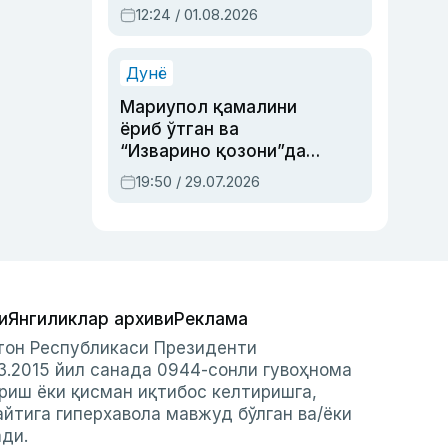
Абдулла Ориповни
12:24 / 01.08.2026
сиёсий айбловлардан
асраб қолган воқеа
Дунё
Мариупол қамалини
ёриб ўтган ва
“Изварино қозони”дан
чиққан қаҳрамон —
19:50 / 29.07.2026
Украина армияси бош
қўмондони Драпатий
ҳақида
и
Янгиликлар архиви
Реклама
стон Республикаси Президенти
3.2015 йил санада 0944-сонли гувоҳнома
риш ёки қисман иқтибос келтиришга,
айтига гиперхавола мавжуд бўлган ва/ёки
ади.