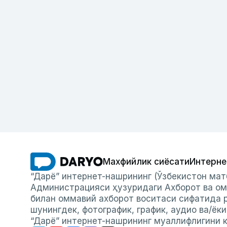
Махфийлик сиёсати
Интерне
“Дарё” интернет-нашрининг (Ўзбекистон мат
Администрацияси ҳузуридаги Ахборот ва ом
билан оммавий ахборот воситаси сифатида р
шунингдек, фотографик, график, аудио ва/ёк
“Дарё” интернет-нашрининг муаллифлигини к