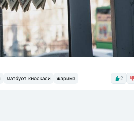
и
матбуот киоскаси
жарима
2