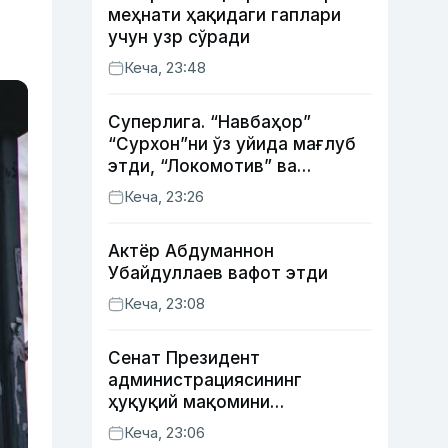
меҳнати ҳақидаги гаплари
учун узр сўради
Кеча, 23:48
Суперлига. “Навбаҳор”
“Сурхон”ни ўз уйида мағлуб
этди, “Локомотив” ва
“Хоразм” уйда ғалаба
Кеча, 23:26
қозонди
Актёр Абду­маннон
Убайдуллаев вафот этди
Кеча, 23:08
Сенат Президент
администрациясининг
ҳуқуқий мақомини
белгиловчи конституциявий
Кеча, 23:06
қонунни маъқуллади