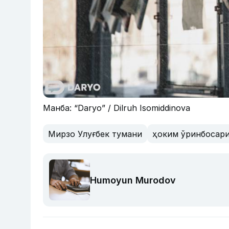
Манба: “Daryo” / Dilruh Isomiddinova
Мирзо Улуғбек тумани
ҳоким ўринбосар
Humoyun Murodov