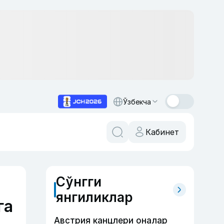
Ўзбекча
Кабинет
Сўнгги
янгиликлар
га
Австрия канцлери оналар