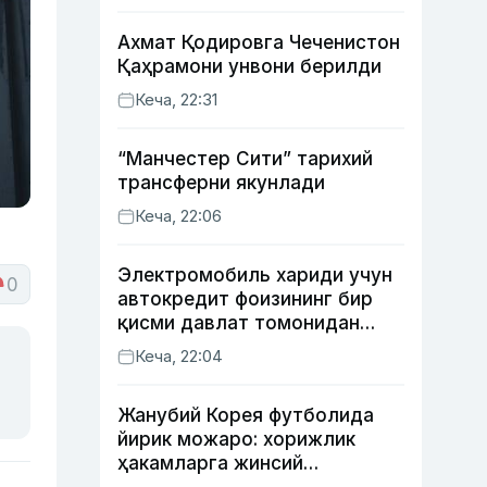
Ахмат Қодировга Чеченистон
Қаҳрамони унвони берилди
Кеча, 22:31
“Манчестер Сити” тарихий
трансферни якунлади
Кеча, 22:06
Электромобиль хариди учун
0
автокредит фоизининг бир
қисми давлат томонидан
қоплаб берилиши мумкин
Кеча, 22:04
Жанубий Корея футболида
йирик можаро: хорижлик
ҳакамларга жинсий