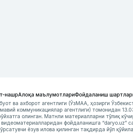
т-нашр
Алоқа маълумотлари
Фойдаланиш шартлар
буот ва ахборот агентлиги (ЎзМАА, ҳозирги Ўзбеки
мавий коммуникациялар агентлиги) томонидан 13.0
ўйхатга олинган. Матнли материалларни тўлиқ кўчи
и видеоматериалларидан фойдаланишга “daryo.uz” с
ўрсатувчи ёзув илова қилинган тақдирда йўл қўйил