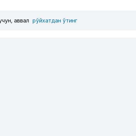
учун, аввал
рўйхатдан ўтинг