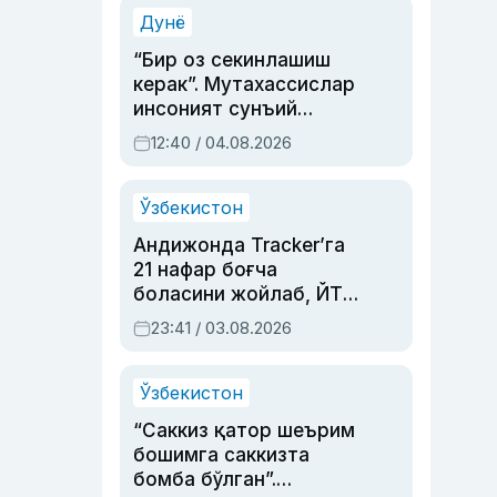
синовларга тўла ҳаёти
Дунё
“Бир оз секинлашиш
керак”. Мутахассислар
инсоният сунъий
интеллектни бошқара
12:40 / 04.08.2026
олмай қолишидан
хавотир билдирди
Ўзбекистон
Андижонда Tracker’га
21 нафар боғча
боласини жойлаб, ЙТҲ
содир этган аёлга суд
23:41 / 03.08.2026
ҳукми ўқилди
Ўзбекистон
“Саккиз қатор шеърим
бошимга саккизта
бомба бўлган”.