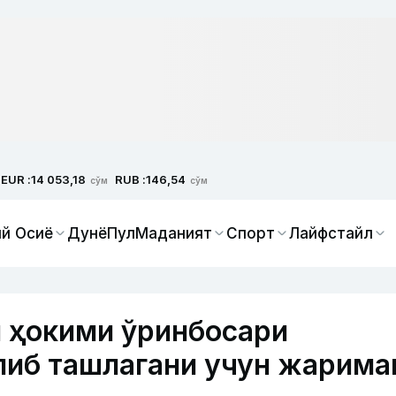
EUR :
RUB :
14 053,18
146,54
сўм
сўм
й Осиё
Дунё
Пул
Маданият
Спорт
Лайфстайл
 ҳокими ўринбосари
либ ташлагани учун жарима