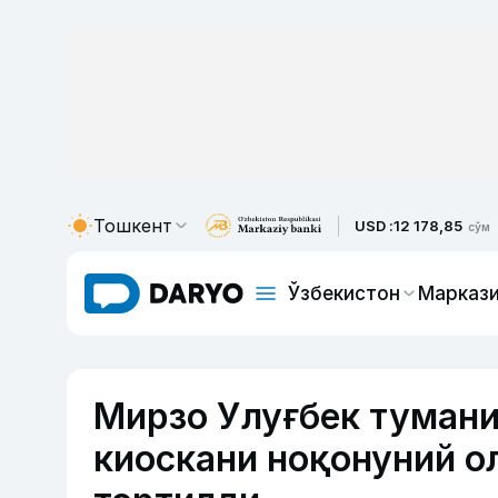
Тошкент
USD :
12 178,85
сўм
Ўзбекистон
Маркази
Мирзо Улуғбек тумани
киоскани ноқонуний о