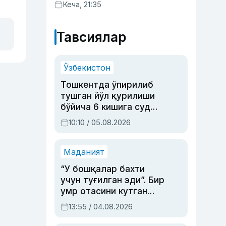
хизматлар кўрсатилгани
Кеча, 21:35
маълум қилинди
Тавсиялар
Ўзбекистон
Тошкентда ўпирилиб
тушган йўл қурилиши
бўйича 6 кишига суд
ҳукми ўқилди
10:10 / 05.08.2026
Маданият
“У бошқалар бахти
учун туғилган эди”. Бир
умр отасини кутган
актриса ва дубльяж
13:55 / 04.08.2026
устаси Римма
Аҳмедованинг