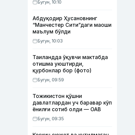
Бугун, 10:10
Абдуқодир Ҳусановнинг
“Манчестер Сити”даги маоши
маълум бўлди
Бугун, 10:03
Таиландда ўқувчи мактабда
отишма уюштирди,
қурбонлар бор (фото)
Бугун, 09:59
Тожикистон қўшни
давлатлардан уч баравар кўп
ёнилғи сотиб олди — ОАВ
Бугун, 09:35