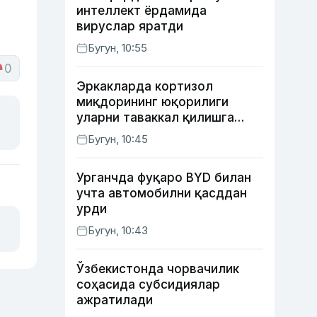
интеллект ёрдамида
вируслар яратди
Бугун, 10:55
0
Эркакларда кортизол
миқдорининг юқорилиги
уларни таваккал қилишга
ундайди — янги тадқиқот
Бугун, 10:45
Урганчда фуқаро BYD билан
учта автомобилни қасддан
урди
Бугун, 10:43
Ўзбекистонда чорвачилик
соҳасида субсидиялар
ажратилади