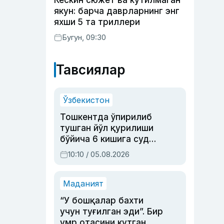
Кескин сюжет ва кутилмаган
якун: барча даврларнинг энг
яхши 5 та триллери
Бугун, 09:30
Тавсиялар
Ўзбекистон
Тошкентда ўпирилиб
тушган йўл қурилиши
бўйича 6 кишига суд
ҳукми ўқилди
10:10 / 05.08.2026
Маданият
“У бошқалар бахти
учун туғилган эди”. Бир
умр отасини кутган