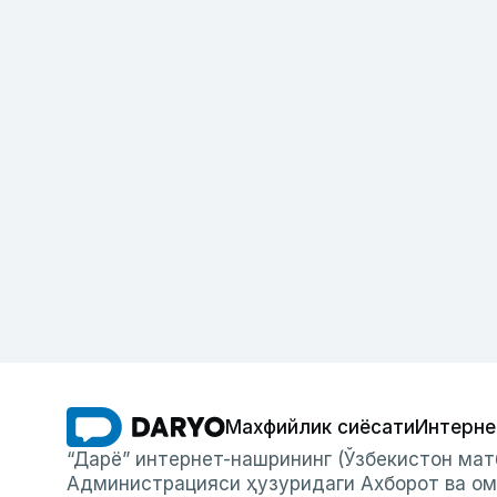
Махфийлик сиёсати
Интерне
“Дарё” интернет-нашрининг (Ўзбекистон мат
Администрацияси ҳузуридаги Ахборот ва ом