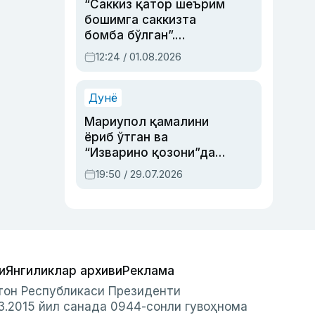
“Саккиз қатор шеърим
бошимга саккизта
бомба бўлган”.
Абдулла Ориповни
12:24 / 01.08.2026
сиёсий айбловлардан
асраб қолган воқеа
Дунё
Мариупол қамалини
ёриб ўтган ва
“Изварино қозони”дан
чиққан қаҳрамон —
19:50 / 29.07.2026
Украина армияси бош
қўмондони Драпатий
ҳақида
и
Янгиликлар архиви
Реклама
стон Республикаси Президенти
3.2015 йил санада 0944-сонли гувоҳнома