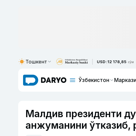
Тошкент
USD :
12 178,85
сўм
Ўзбекистон
Маркази
Малдив президенти ду
анжуманини ўтказиб, 