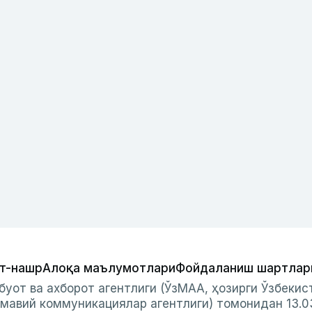
т-нашр
Алоқа маълумотлари
Фойдаланиш шартлар
буот ва ахборот агентлиги (ЎзМАА, ҳозирги Ўзбеки
мавий коммуникациялар агентлиги) томонидан 13.0