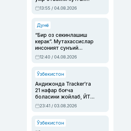
актриса ва дубльяж
13:55 / 04.08.2026
устаси Римма
Аҳмедованинг
синовларга тўла ҳаёти
Дунё
“Бир оз секинлашиш
керак”. Мутахассислар
инсоният сунъий
интеллектни бошқара
12:40 / 04.08.2026
олмай қолишидан
хавотир билдирди
Ўзбекистон
Андижонда Tracker’га
21 нафар боғча
боласини жойлаб, ЙТҲ
содир этган аёлга суд
23:41 / 03.08.2026
ҳукми ўқилди
Ўзбекистон