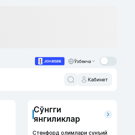
Ўзбекча
Кабинет
Сўнгги
янгиликлар
Стенфорд олимлари сунъий