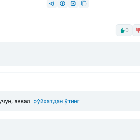
0
учун, аввал
рўйхатдан ўтинг