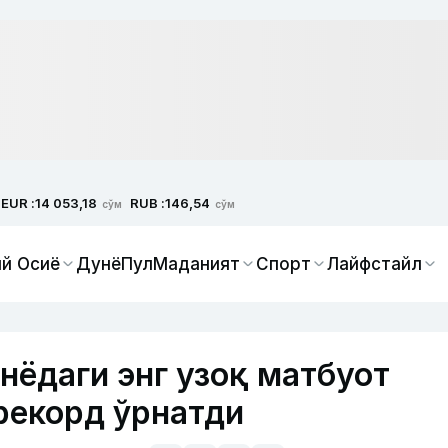
EUR :
RUB :
14 053,18
146,54
сўм
сўм
й Осиё
Дунё
Пул
Маданият
Спорт
Лайфстайл
нёдаги энг узоқ матбуот
рекорд ўрнатди