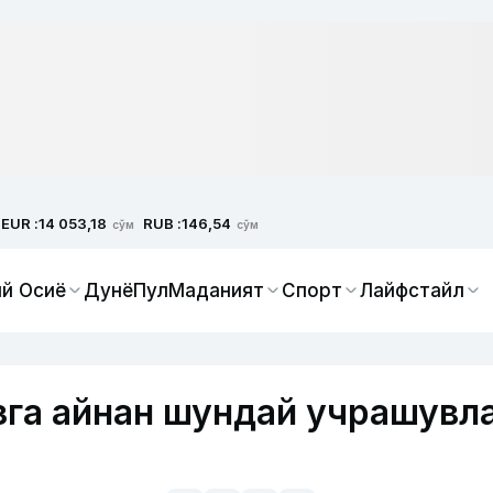
EUR :
RUB :
14 053,18
146,54
сўм
сўм
й Осиё
Дунё
Пул
Маданият
Спорт
Лайфстайл
зга айнан шундай учрашувл