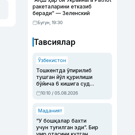
“АҚШ ҳар ой Украинага Patriot
ракеталарини етказиб
беради” — Зеленский
Бугун, 19:30
Тавсиялар
Ўзбекистон
Тошкентда ўпирилиб
тушган йўл қурилиши
бўйича 6 кишига суд
ҳукми ўқилди
10:10 / 05.08.2026
Маданият
“У бошқалар бахти
учун туғилган эди”. Бир
умр отасини кутган