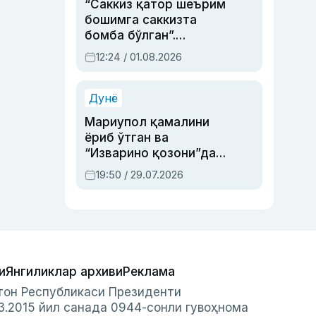
“Саккиз қатор шеърим
бошимга саккизта
бомба бўлган”.
Абдулла Ориповни
12:24 / 01.08.2026
сиёсий айбловлардан
асраб қолган воқеа
Дунё
Мариупол қамалини
ёриб ўтган ва
“Изварино қозони”дан
чиққан қаҳрамон —
19:50 / 29.07.2026
Украина армияси бош
қўмондони Драпатий
ҳақида
и
Янгиликлар архиви
Реклама
стон Республикаси Президенти
3.2015 йил санада 0944-сонли гувоҳнома