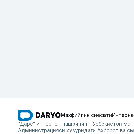
Махфийлик сиёсати
Интерне
“Дарё” интернет-нашрининг (Ўзбекистон мат
Администрацияси ҳузуридаги Ахборот ва ом