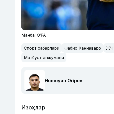
Манба: O‘FA
Спорт хабарлари
Фабио Каннаваро
ЖЧ-
Матбуот анжумани
Humoyun Oripov
Изоҳлар