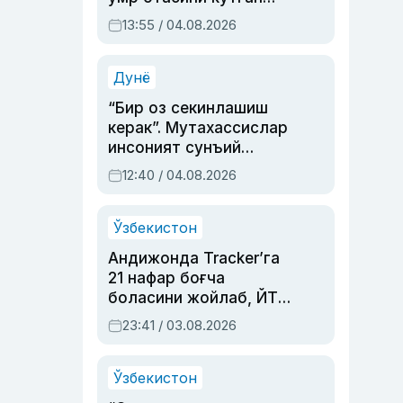
актриса ва дубльяж
13:55 / 04.08.2026
устаси Римма
Аҳмедованинг
синовларга тўла ҳаёти
Дунё
“Бир оз секинлашиш
керак”. Мутахассислар
инсоният сунъий
интеллектни бошқара
12:40 / 04.08.2026
олмай қолишидан
хавотир билдирди
Ўзбекистон
Андижонда Tracker’га
21 нафар боғча
боласини жойлаб, ЙТҲ
содир этган аёлга суд
23:41 / 03.08.2026
ҳукми ўқилди
Ўзбекистон