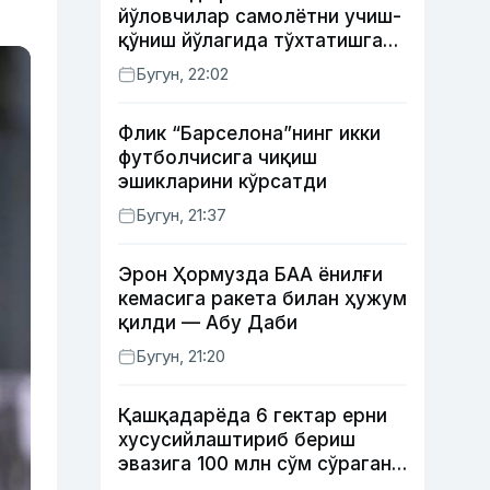
йўловчилар самолётни учиш-
қўниш йўлагида тўхтатишга
уринди (видео)
Бугун, 22:02
Флик “Барселона”нинг икки
футболчисига чиқиш
эшикларини кўрсатди
Бугун, 21:37
Эрон Ҳормузда БАА ёнилғи
кемасига ракета билан ҳужум
қилди — Абу Даби
Бугун, 21:20
Қашқадарёда 6 гектар ерни
хусусийлаштириб бериш
эвазига 100 млн сўм сўраган
шахс ушланди