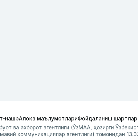
т-нашр
Алоқа маълумотлари
Фойдаланиш шартлар
буот ва ахборот агентлиги (ЎзМАА, ҳозирги Ўзбеки
мавий коммуникациялар агентлиги) томонидан 13.0