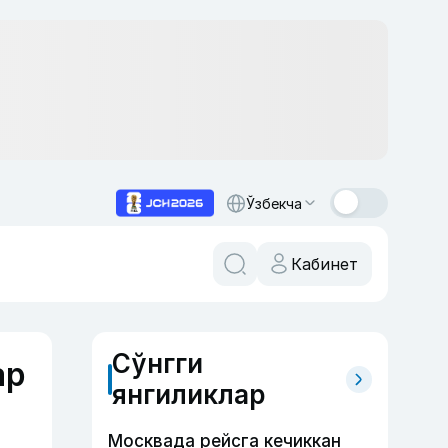
Ўзбекча
Кабинет
Сўнгги
ар
янгиликлар
Москвада рейсга кечиккан