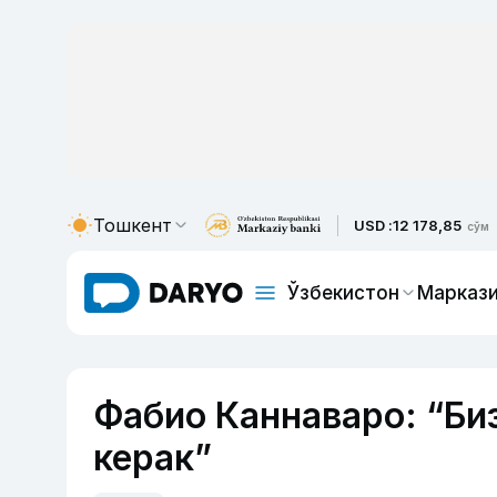
Тошкент
USD :
12 178,85
сўм
Ўзбекистон
Маркази
Фабио Каннаваро: “Би
керак”