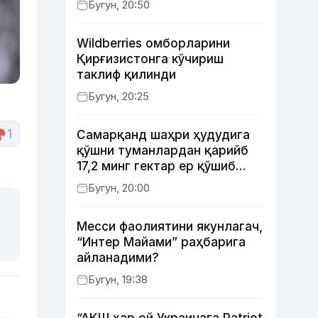
Бугун, 20:50
Wildberries омборларини
Қирғизистонга кўчириш
таклиф қилинди
Бугун, 20:25
1
Самарқанд шаҳри ҳудудига
қўшни туманлардан қарийб
17,2 минг гектар ер қўшиб
берилади
Бугун, 20:00
Месси фаолиятини якунлагач,
“Интер Майами” раҳбарига
айланадими?
Бугун, 19:38