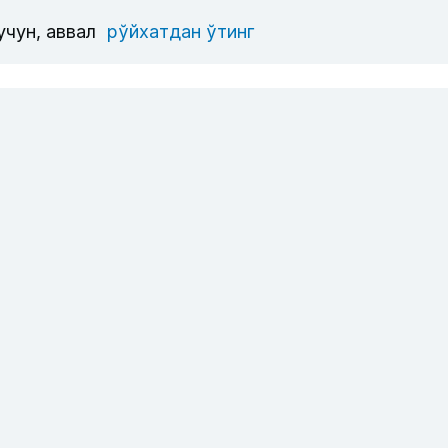
учун, аввал
рўйхатдан ўтинг