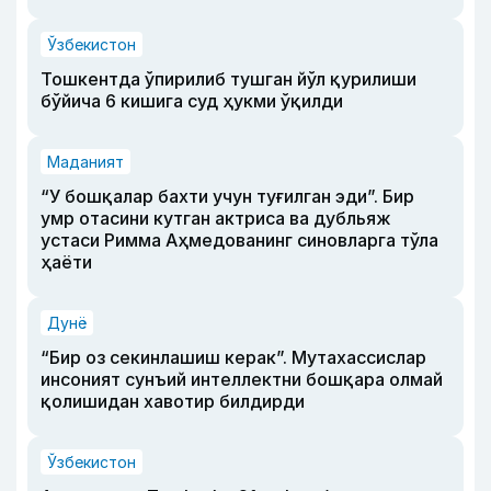
Ўзбекистон
Тошкентда ўпирилиб тушган йўл қурилиши
бўйича 6 кишига суд ҳукми ўқилди
Маданият
“У бошқалар бахти учун туғилган эди”. Бир
умр отасини кутган актриса ва дубльяж
устаси Римма Аҳмедованинг синовларга тўла
ҳаёти
Дунё
“Бир оз секинлашиш керак”. Мутахассислар
инсоният сунъий интеллектни бошқара олмай
қолишидан хавотир билдирди
Ўзбекистон