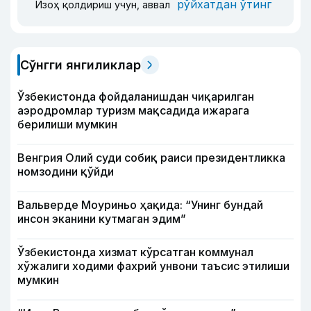
рўйхатдан ўтинг
Изоҳ қолдириш учун, аввал
Сўнгги янгиликлар
Ўзбекистонда фойдаланишдан чиқарилган
аэродромлар туризм мақсадида ижарага
берилиши мумкин
Венгрия Олий суди собиқ раиси президентликка
номзодини қўйди
Вальверде Моуриньо ҳақида: “Унинг бундай
инсон эканини кутмаган эдим”
Ўзбекистонда хизмат кўрсатган коммунал
хўжалиги ходими фахрий унвони таъсис этилиши
мумкин