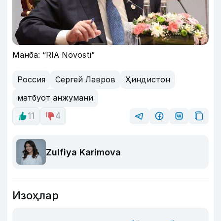
Манба: “RIA Novosti”
Россия
Сергей Лавров
Ҳиндистон
матбуот анжумани
11
4
Zulfiya Karimova
Изоҳлар