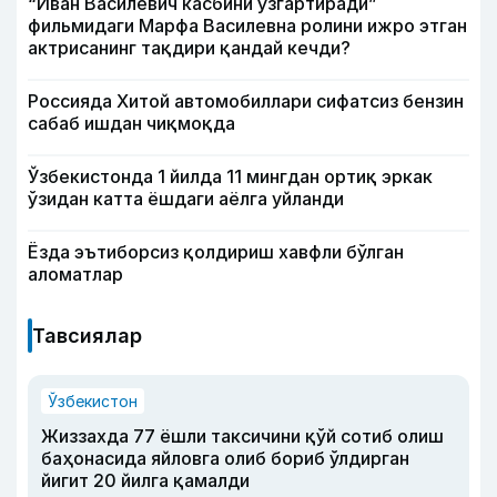
“Иван Василевич касбини ўзгартиради”
фильмидаги Марфа Василевна ролини ижро этган
актрисанинг тақдири қандай кечди?
Россияда Хитой автомобиллари сифатсиз бензин
сабаб ишдан чиқмоқда
Ўзбекистонда 1 йилда 11 мингдан ортиқ эркак
ўзидан катта ёшдаги аёлга уйланди
Ёзда эътиборсиз қолдириш хавфли бўлган
аломатлар
Тавсиялар
Ўзбекистон
Жиззахда 77 ёшли таксичини қўй сотиб олиш
баҳонасида яйловга олиб бориб ўлдирган
йигит 20 йилга қамалди