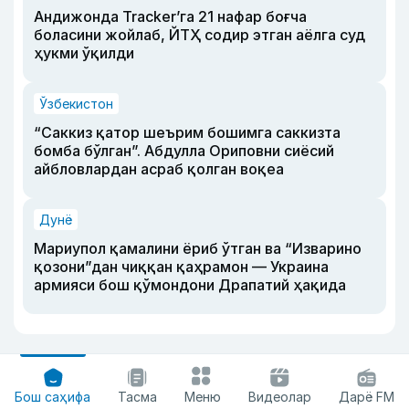
Андижонда Tracker’га 21 нафар боғча
боласини жойлаб, ЙТҲ содир этган аёлга суд
ҳукми ўқилди
Ўзбекистон
“Саккиз қатор шеърим бошимга саккизта
бомба бўлган”. Абдулла Ориповни сиёсий
айбловлардан асраб қолган воқеа
Дунё
Мариупол қамалини ёриб ўтган ва “Изварино
қозони”дан чиққан қаҳрамон — Украина
армияси бош қўмондони Драпатий ҳақида
Бош саҳифа
Тасма
Меню
Видеолар
Дарё FM