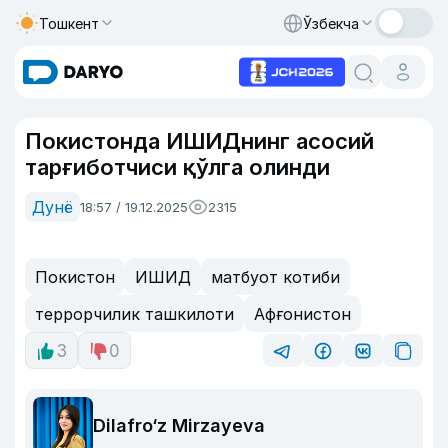
Тошкент
Ўзбекча
Покистонда ИШИДнинг асосий
тарғиботчиси қўлга олинди
Дунё
18:57 / 19.12.2025
2315
Покистон
ИШИД
матбуот котиби
террорчилик ташкилоти
Афғонистон
3
0
Dilafro‘z Mirzayeva