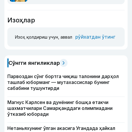
Изоҳлар
рўйхатдан ўтинг
Изоҳ қолдириш учун, аввал
Сўнгги янгиликлар
Парвоздан сўнг бортга чиқиш талонини дарҳол
ташлаб юборманг — мутахассислар бунинг
сабабини тушунтирди
Магнус Карлсен ва дунёнинг бошқа етакчи
шахматчилари Самарқанддаги олимпиадани
ўтказиб юборади
Нетаньяхунинг ўлган акасига Угандада ҳайкал