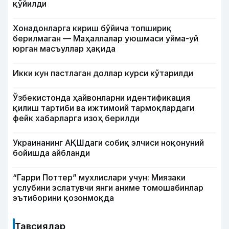
қўйилди
Хонадонларга кириш бўйича топшириқ
берилмаган — Маҳаллалар уюшмаси уйма-уй
юрган масъуллар ҳақида
Икки кун пастлаган доллар курси кўтарилди
Ўзбекистонда ҳайвонларни идентификация
қилиш тартиби ва ижтимоий тармоқлардаги
фейк хабарларга изоҳ берилди
Украинанинг АҚШдаги собиқ элчиси ноқонуний
бойишда айбланди
“Гарри Поттер” мухлислари учун: Миязаки
услубини эслатувчи янги аниме томошабинлар
эътиборини қозонмоқда
Тавсиялар