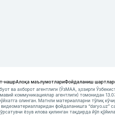
т-нашр
Алоқа маълумотлари
Фойдаланиш шартлар
буот ва ахборот агентлиги (ЎзМАА, ҳозирги Ўзбеки
мавий коммуникациялар агентлиги) томонидан 13.0
ўйхатга олинган. Матнли материалларни тўлиқ кўчи
и видеоматериалларидан фойдаланишга “daryo.uz” с
ўрсатувчи ёзув илова қилинган тақдирда йўл қўйил