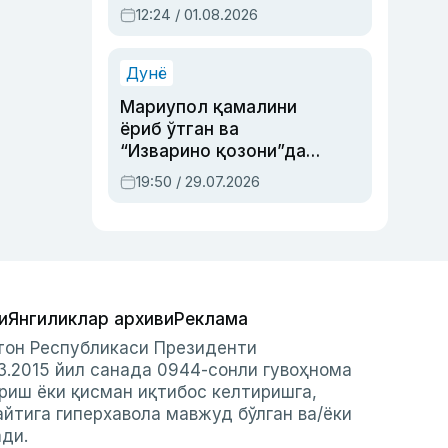
Абдулла Ориповни
12:24 / 01.08.2026
сиёсий айбловлардан
асраб қолган воқеа
Дунё
Мариупол қамалини
ёриб ўтган ва
“Изварино қозони”дан
чиққан қаҳрамон —
19:50 / 29.07.2026
Украина армияси бош
қўмондони Драпатий
ҳақида
и
Янгиликлар архиви
Реклама
стон Республикаси Президенти
3.2015 йил санада 0944-сонли гувоҳнома
риш ёки қисман иқтибос келтиришга,
айтига гиперхавола мавжуд бўлган ва/ёки
ади.