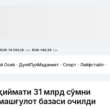
EUR :
RUB :
14 053,18
146,54
сўм
сўм
й Осиё
Дунё
Пул
Маданият
Спорт
Лайфстайл
қиймати 31 млрд сўмни
 машғулот базаси очилди