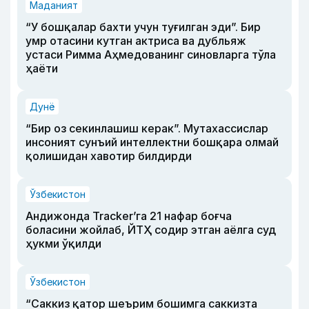
Маданият
“У бошқалар бахти учун туғилган эди”. Бир
умр отасини кутган актриса ва дубльяж
устаси Римма Аҳмедованинг синовларга тўла
ҳаёти
Дунё
“Бир оз секинлашиш керак”. Мутахассислар
инсоният сунъий интеллектни бошқара олмай
қолишидан хавотир билдирди
Ўзбекистон
Андижонда Tracker’га 21 нафар боғча
боласини жойлаб, ЙТҲ содир этган аёлга суд
ҳукми ўқилди
Ўзбекистон
“Саккиз қатор шеърим бошимга саккизта