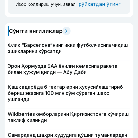
рўйхатдан ўтинг
Изоҳ қолдириш учун, аввал
Сўнгги янгиликлар
Флик “Барселона”нинг икки футболчисига чиқиш
эшикларини кўрсатди
Эрон Ҳормузда БАА ёнилғи кемасига ракета
билан ҳужум қилди — Абу Даби
Қашқадарёда 6 гектар ерни хусусийлаштириб
бериш эвазига 100 млн сўм сўраган шахс
ушланди
Wildberries омборларини Қирғизистонга кўчириш
таклиф қилинди
Самарқанд шаҳри ҳудудига қўшни туманлардан