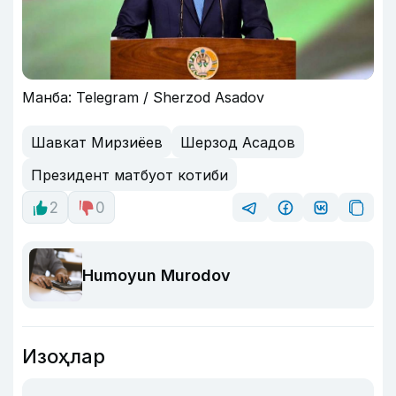
Манба: Telegram / Sherzod Asadov
Шавкат Мирзиёев
Шерзод Асадов
Президент матбуот котиби
2
0
Humoyun Murodov
Изоҳлар