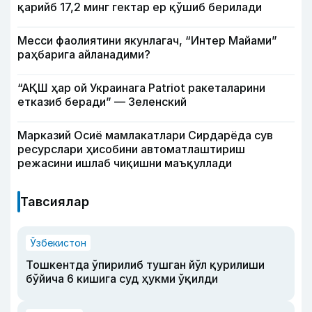
қарийб 17,2 минг гектар ер қўшиб берилади
Месси фаолиятини якунлагач, “Интер Майами”
раҳбарига айланадими?
“АҚШ ҳар ой Украинага Patriot ракеталарини
етказиб беради” — Зеленский
Марказий Осиё мамлакатлари Сирдарёда сув
ресурслари ҳисобини автоматлаштириш
режасини ишлаб чиқишни маъқуллади
Тавсиялар
Ўзбекистон
Тошкентда ўпирилиб тушган йўл қурилиши
бўйича 6 кишига суд ҳукми ўқилди