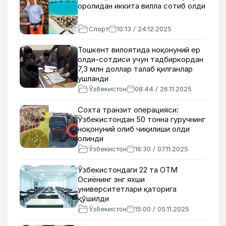
оролидан иккита вилла сотиб олди
Спорт
10:13 / 24.12.2025
Тошкент вилоятида ноқонуний ер
олди-сотдиси учун тадбиркордан
7,3 млн доллар талаб қилганлар
ушланди
Ўзбекистон
08:44 / 26.11.2025
Сохта транзит операцияси:
Ўзбекистондан 50 тонна гуручнинг
ноқонуний олиб чиқилиши олди
олинди
Ўзбекистон
16:30 / 07.11.2025
Ўзбекистондаги 22 та ОТМ
Осиёнинг энг яхши
университетлари қаторига
қўшилди
Ўзбекистон
15:00 / 05.11.2025