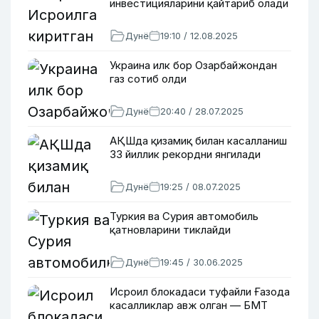
инвестицияларини қайтариб олади
Дунё
19:10 / 12.08.2025
Украина илк бор Озарбайжондан
газ сотиб олди
Дунё
20:40 / 28.07.2025
АҚШда қизамиқ билан касалланиш
33 йиллик рекордни янгилади
Дунё
19:25 / 08.07.2025
Туркия ва Сурия автомобиль
қатновларини тиклайди
Дунё
19:45 / 30.06.2025
Исроил блокадаси туфайли Ғазода
касалликлар авж олган — БМТ