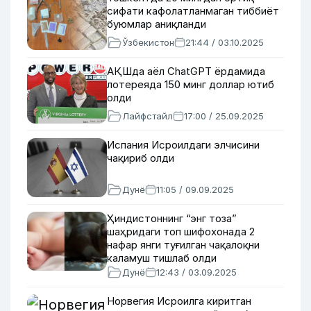
сифати кафолатланмаган тиббиёт
буюмлар аниқланди
Ўзбекистон
21:44 / 03.10.2025
АҚШда аёл ChatGPT ёрдамида
лотереяда 150 минг доллар ютиб
олди
Лайфстайл
17:00 / 25.09.2025
Испания Исроилдаги элчисини
чақириб олди
Дунё
11:05 / 09.09.2025
Ҳиндистоннинг “энг тоза”
шаҳридаги топ шифохонада 2
нафар янги туғилган чақалоқни
каламуш тишлаб олди
Дунё
12:43 / 03.09.2025
Норвегия Исроилга киритган