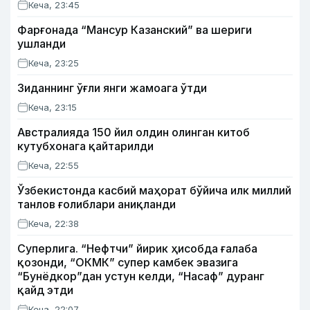
Кеча, 23:45
Фарғонада “Мансур Казанский” ва шериги
ушланди
Кеча, 23:25
Зиданнинг ўғли янги жамоага ўтди
Кеча, 23:15
Австралияда 150 йил олдин олинган китоб
кутубхонага қайтарилди
Кеча, 22:55
Ўзбекистонда касбий маҳорат бўйича илк миллий
танлов ғолиблари аниқланди
Кеча, 22:38
Суперлига. “Нефтчи” йирик ҳисобда ғалаба
қозонди, “ОКМК” супер камбек эвазига
“Бунёдкор”дан устун келди, “Насаф” дуранг
қайд этди
Кеча, 22:07