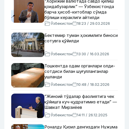
“Хорижий валютада савдо қилиш
қоидабузарлик” — Ўзбекистонда
барча ҳисоб-китоблар сўмда
бўлиши кераклиги айтилди
Ўзбекистон
18:23 / 29.03.2026
Бектемир туман ҳокимлиги биноси
сотувга қўйилди
Ўзбекистон
13:30 / 16.03.2026
Тошкентда одам органлари олди-
сотдиси билан шуғулланганлар
ушланди
Ўзбекистон
10:48 / 18.02.2026
“Жиноий тўдалар фаолиятига чек
қўйишга куч-қудратимиз етади” —
Шавкат Мирзиёев
Ўзбекистон
14:11 / 26.12.2025
Роналду Қизил денгиздаги Нужума