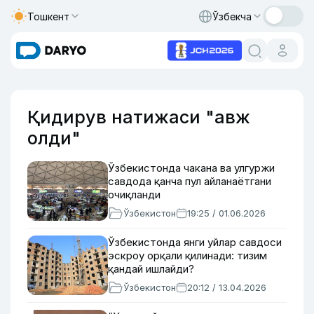
Тошкент
Ўзбекча
Қидирув натижаси "авж
олди"
Ўзбекистонда чакана ва улгуржи
савдода қанча пул айланаётгани
очиқланди
Ўзбекистон
19:25 / 01.06.2026
Ўзбекистонда янги уйлар савдоси
эскроу орқали қилинади: тизим
қандай ишлайди?
Ўзбекистон
20:12 / 13.04.2026