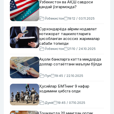
Ўзбекистон ва АҚШ савдоси
қандай ўзгармоқда?
Ўзбекистон
19:12 / 03.11.2025
Сурхондарёда айрим нодавлат
нотижорат ташкилотларига
ҳисобланган асоссиз жарималар
сабаби топилди
Ўзбекистон
21:10 / 24.10.2025
Аҳоли банкларга катта миқдорда
доллар сотаётгани маълум бўлди
Пул
19:45 / 22.10.2025
Ҳусийлар БМТнинг 9 нафар
ходимини ҳибсга олди
Дунё
19:45 / 07.10.2025
Тошкентда 20 мингдан ортиқ