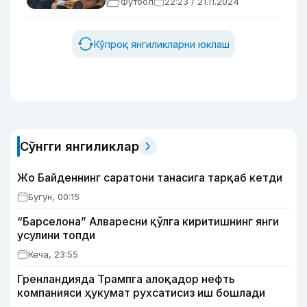
Футбол
22:23 / 21.11.2024
Кўпроқ янгиликларни юклаш
Сўнгги янгиликлар
Жо Байденнинг саратони танасига тарқаб кетди
Бугун, 00:15
“Барселона” Алваресни қўлга киритишнинг янги
усулини топди
Кеча, 23:55
Гренландияда Трампга алоқадор нефть
компанияси ҳукумат рухсатисиз иш бошлади