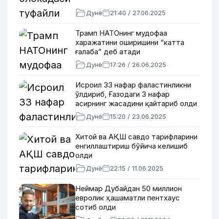
Дунё
21:40 / 27.06.2025
Трамп НАТОнинг мудофаа
харажатини оширишини “катта
ғалаба” деб атади
Дунё
17:26 / 26.06.2025
Исроил 33 нафар фаластинликни
ўлдириб, Ғазодаги 3 нафар
асирнинг жасадини қайтариб олди
Дунё
15:20 / 23.06.2025
Хитой ва АҚШ савдо тарифларини
енгиллаштириш бўйича келишиб
олди
Дунё
22:15 / 11.06.2025
Неймар Дубайдан 50 миллион
евролик ҳашаматли пентхаус
сотиб олди