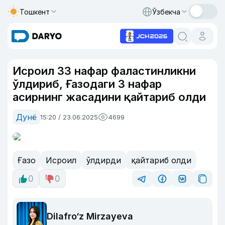
Тошкент
Ўзбекча
Исроил 33 нафар фаластинликни
ўлдириб, Ғазодаги 3 нафар
асирнинг жасадини қайтариб олди
Дунё
15:20 / 23.06.2025
4699
Ғазо
Исроил
ўлдирди
қайтариб олди
0
0
Dilafro‘z Mirzayeva