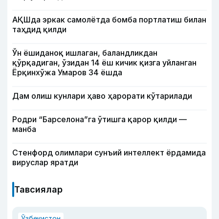
АҚШда эркак самолётда бомба портлатиш билан
таҳдид қилди
Ўн ёшиданоқ ишлаган, баландликдан
қўрқадиган, ўзидан 14 ёш кичик қизга уйланган
Ёрқинхўжа Умаров 34 ёшда
Дам олиш кунлари ҳаво ҳарорати кўтарилади
Родри “Барселона”га ўтишга қарор қилди —
манба
Стенфорд олимлари сунъий интеллект ёрдамида
вируслар яратди
Тавсиялар
Ўзбекистон