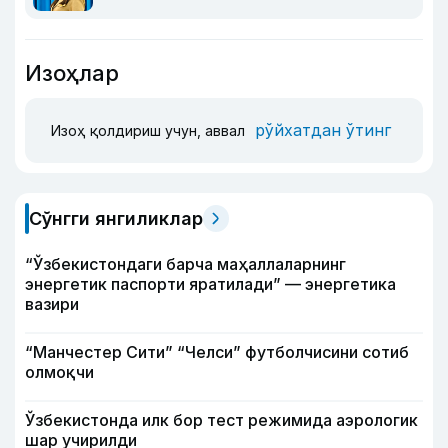
Изоҳлар
рўйхатдан ўтинг
Изоҳ қолдириш учун, аввал
Сўнгги янгиликлар
“Ўзбекистондаги барча маҳаллаларнинг
энергетик паспорти яратилади” — энергетика
вазири
“Манчестер Сити” “Челси” футболчисини сотиб
олмоқчи
Ўзбекистонда илк бор тест режимида аэрологик
шар учирилди