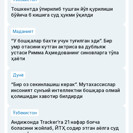
Тошкентда ўпирилиб тушган йўл қурилиши
бўйича 6 кишига суд ҳукми ўқилди
Маданият
“У бошқалар бахти учун туғилган эди”. Бир
умр отасини кутган актриса ва дубльяж
устаси Римма Аҳмедованинг синовларга тўла
ҳаёти
Дунё
“Бир оз секинлашиш керак”. Мутахассислар
инсоният сунъий интеллектни бошқара олмай
қолишидан хавотир билдирди
Ўзбекистон
Андижонда Tracker’га 21 нафар боғча
боласини жойлаб, ЙТҲ содир этган аёлга суд