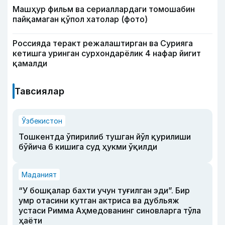
Машҳур фильм ва сериаллардаги томошабин
пайқамаган қўпол хатолар (фото)
Россияда теракт режалаштирган ва Сурияга
кетишга уринган сурхондарёлик 4 нафар йигит
қамалди
Тавсиялар
Ўзбекистон
Тошкентда ўпирилиб тушган йўл қурилиши
бўйича 6 кишига суд ҳукми ўқилди
Маданият
“У бошқалар бахти учун туғилган эди”. Бир
умр отасини кутган актриса ва дубльяж
устаси Римма Аҳмедованинг синовларга тўла
ҳаёти