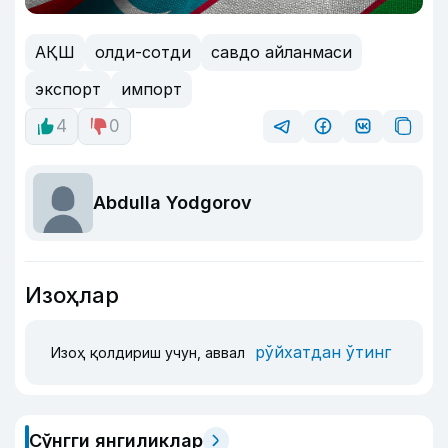
АҚШ
олди-сотди
савдо айланмаси
экспорт
импорт
4
0
Abdulla Yodgorov
Изоҳлар
рўйхатдан ўтинг
Изоҳ қолдириш учун, аввал
Сўнгги янгиликлар