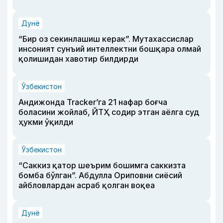
Дунё
“Бир оз секинлашиш керак”. Мутахассислар
инсоният сунъий интеллектни бошқара олмай
қолишидан хавотир билдирди
Ўзбекистон
Андижонда Tracker’га 21 нафар боғча
боласини жойлаб, ЙТҲ содир этган аёлга суд
ҳукми ўқилди
Ўзбекистон
“Саккиз қатор шеърим бошимга саккизта
бомба бўлган”. Абдулла Ориповни сиёсий
айбловлардан асраб қолган воқеа
Дунё