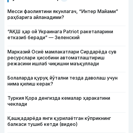
Месси фаолиятини якунлагач, “Интер Майами”
раҳбарига айланадими?
“АҚШ ҳар ой Украинага Patriot ракеталарини
етказиб беради” — Зеленский
Марказий Осиё мамлакатлари Сирдарёда сув
ресурслари ҳисобини автоматлаштириш
режасини ишлаб чиқишни маъқуллади
Болаларда қуруқ йўтални тезда даволаш учун
нима қилиш керак?
Туркия Қора денгизда кемалар ҳаракатини
чеклади
Қашқадарёда янги қурилаётган кўприкнинг
балкаси тушиб кетди (видео)