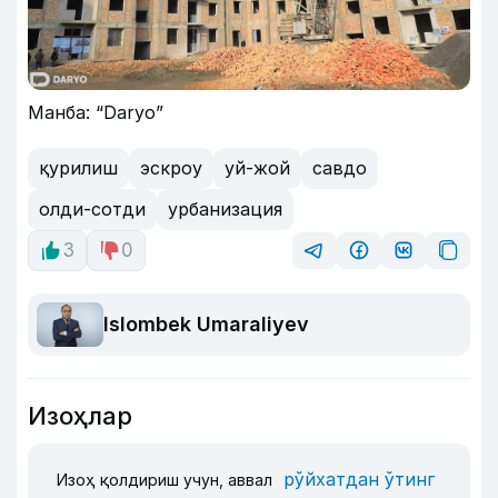
Манба: “Daryo”
қурилиш
эскроу
уй-жой
савдо
олди-сотди
урбанизация
3
0
Islombek Umaraliyev
Изоҳлар
рўйхатдан ўтинг
Изоҳ қолдириш учун, аввал