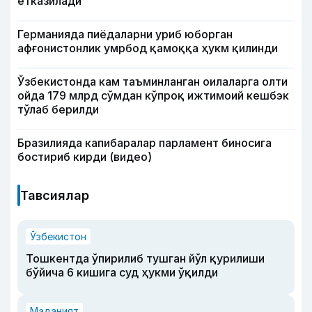
етказилади
Германияда пиёдаларни уриб юборган
афғонистонлик умрбод қамоққа ҳукм қилинди
Ўзбекистонда кам таъминланган оилаларга олти
ойда 179 млрд сўмдан кўпроқ ижтимоий кешбэк
тўлаб берилди
Бразилияда капибаралар парламент биносига
бостириб кирди (видео)
Тавсиялар
Ўзбекистон
Тошкентда ўпирилиб тушган йўл қурилиши
бўйича 6 кишига суд ҳукми ўқилди
Маданият