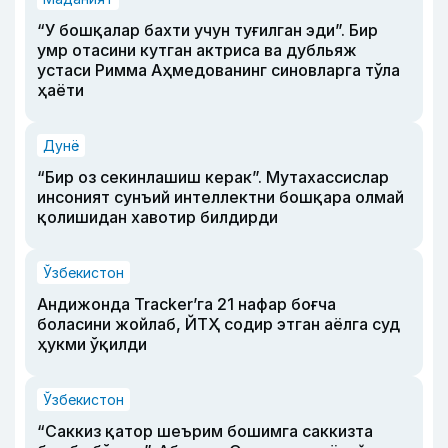
“У бошқалар бахти учун туғилган эди”. Бир
умр отасини кутган актриса ва дубльяж
устаси Римма Аҳмедованинг синовларга тўла
ҳаёти
Дунё
“Бир оз секинлашиш керак”. Мутахассислар
инсоният сунъий интеллектни бошқара олмай
қолишидан хавотир билдирди
Ўзбекистон
Андижонда Tracker’га 21 нафар боғча
боласини жойлаб, ЙТҲ содир этган аёлга суд
ҳукми ўқилди
Ўзбекистон
“Саккиз қатор шеърим бошимга саккизта