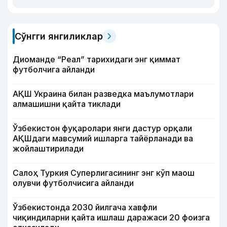
Сўнгги янгиликлар
Диоманде “Реал” тарихидаги энг қиммат
футболчига айланди
АҚШ Украина билан разведка маълумотлари
алмашишни қайта тиклади
Ўзбекистон фуқаролари янги дастур орқали
АҚШдаги мавсумий ишларга тайёрланади ва
жойлаштирилади
Салоҳ Туркия Суперлигасининг энг кўп маош
олувчи футболчисига айланди
Ўзбекистонда 2030 йилгача хавфли
чиқиндиларни қайта ишлаш даражаси 20 фоизга