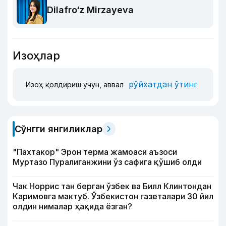
Dilafro‘z Mirzayeva
Изоҳлар
рўйхатдан ўтинг
Изоҳ қолдириш учун, аввал
Сўнгги янгиликлар
"Пахтакор" Эрон терма жамоаси аъзоси
Муртазо Пуралиганжини ўз сафига қўшиб олди
Чак Норрис тан берган ўзбек ва Билл Клинтондан
Каримовга мактуб. Ўзбекистон газеталари 30 йил
олдин нималар ҳақида ёзган?