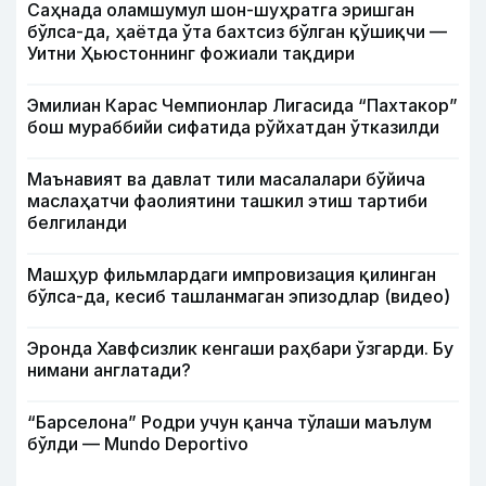
Саҳнада оламшумул шон-шуҳратга эришган
бўлса-да, ҳаётда ўта бахтсиз бўлган қўшиқчи —
Уитни Ҳьюстоннинг фожиали тақдири
Эмилиан Карас Чемпионлар Лигасида “Пахтакор”
бош мураббийи сифатида рўйхатдан ўтказилди
Маънавият ва давлат тили масалалари бўйича
маслаҳатчи фаолиятини ташкил этиш тартиби
белгиланди
Машҳур фильмлардаги импровизация қилинган
бўлса-да, кесиб ташланмаган эпизодлар (видео)
Эронда Хавфсизлик кенгаши раҳбари ўзгарди. Бу
нимани англатади?
“Барселона” Родри учун қанча тўлаши маълум
бўлди — Mundo Deportivo