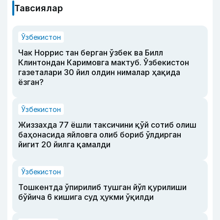
Тавсиялар
Ўзбекистон
Чак Норрис тан берган ўзбек ва Билл
Клинтондан Каримовга мактуб. Ўзбекистон
газеталари 30 йил олдин нималар ҳақида
ёзган?
Ўзбекистон
Жиззахда 77 ёшли таксичини қўй сотиб олиш
баҳонасида яйловга олиб бориб ўлдирган
йигит 20 йилга қамалди
Ўзбекистон
Тошкентда ўпирилиб тушган йўл қурилиши
бўйича 6 кишига суд ҳукми ўқилди