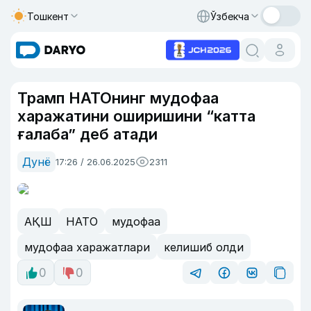
Тошкент
Ўзбекча
Трамп НАТОнинг мудофаа
харажатини оширишини “катта
ғалаба” деб атади
Дунё
17:26 / 26.06.2025
2311
АҚШ
НАТО
мудофаа
мудофаа харажатлари
келишиб олди
0
0