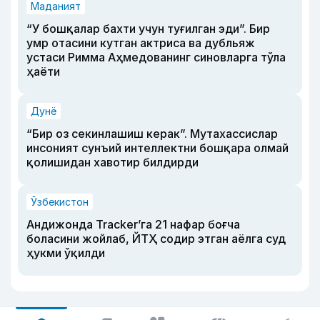
Маданият
“У бошқалар бахти учун туғилган эди”. Бир
умр отасини кутган актриса ва дубльяж
устаси Римма Аҳмедованинг синовларга тўла
ҳаёти
Дунё
“Бир оз секинлашиш керак”. Мутахассислар
инсоният сунъий интеллектни бошқара олмай
қолишидан хавотир билдирди
Ўзбекистон
Андижонда Tracker’га 21 нафар боғча
боласини жойлаб, ЙТҲ содир этган аёлга суд
ҳукми ўқилди