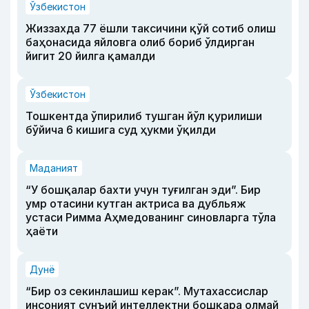
Ўзбекистон
Жиззахда 77 ёшли таксичини қўй сотиб олиш
баҳонасида яйловга олиб бориб ўлдирган
йигит 20 йилга қамалди
Ўзбекистон
Тошкентда ўпирилиб тушган йўл қурилиши
бўйича 6 кишига суд ҳукми ўқилди
Маданият
“У бошқалар бахти учун туғилган эди”. Бир
умр отасини кутган актриса ва дубльяж
устаси Римма Аҳмедованинг синовларга тўла
ҳаёти
Дунё
“Бир оз секинлашиш керак”. Мутахассислар
инсоният сунъий интеллектни бошқара олмай