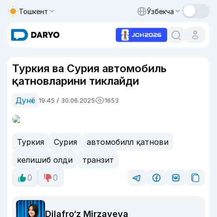
Тошкент
Ўзбекча
Туркия ва Сурия автомобиль
қатновларини тиклайди
Дунё
19:45 / 30.06.2025
1653
Туркия
Сурия
автомобилл қатнови
келишиб олди
транзит
0
0
Dilafro‘z Mirzayeva