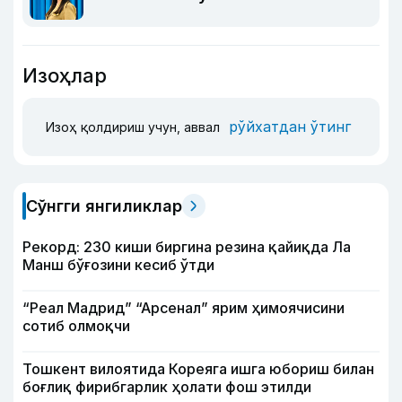
Изоҳлар
рўйхатдан ўтинг
Изоҳ қолдириш учун, аввал
Сўнгги янгиликлар
Рекорд: 230 киши биргина резина қайиқда Ла
Манш бўғозини кесиб ўтди
“Реал Мадрид” “Арсенал” ярим ҳимоячисини
сотиб олмоқчи
Тошкент вилоятида Кореяга ишга юбориш билан
боғлиқ фирибгарлик ҳолати фош этилди