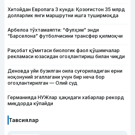
Хитойдан Европага 3 кунда: Қозоғистон 35 млрд
долларлик янги маршрутни ишга туширмоқда
Арбелоа тўхтамаяпти: “Фулҳэм” энди
“Барселона” футболчисини трансфер қилмоқчи
Рақобат қўмитаси биологик фаол қўшимчалар
рекламаси юзасидан огоҳлантириш билан чиқди
Деновда уйи бузилган оила суғориладиган ерни
ноқонуний эгаллагани учун бир неча бор
огоҳлантирилган — Олий суд
Германияда НУЖлар ҳақидаги хабарлар рекорд
миқдорда кўпайди
Тавсиялар