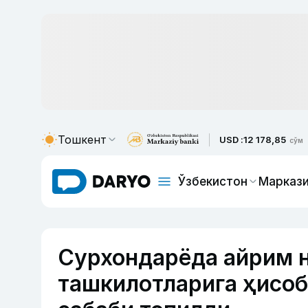
Тошкент
USD :
12 178,85
сўм
Ўзбекистон
Маркази
Сурхондарёда айрим 
ташкилотларига ҳисоб