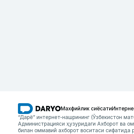
Махфийлик сиёсати
Интерне
“Дарё” интернет-нашрининг (Ўзбекистон мат
Администрацияси ҳузуридаги Ахборот ва ом
билан оммавий ахборот воситаси сифатида р