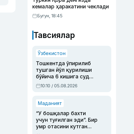
Туркия Қора денгизда
кемалар ҳаракатини чеклади
Бугун, 18:45
Тавсиялар
Ўзбекистон
Тошкентда ўпирилиб
тушган йўл қурилиши
бўйича 6 кишига суд
ҳукми ўқилди
10:10 / 05.08.2026
Маданият
“У бошқалар бахти
учун туғилган эди”. Бир
умр отасини кутган
актриса ва дубльяж