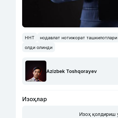
ННТ
нодавлат нотижорат ташкилотлари
олди олинди
Azizbek Toshqorayev
Изоҳлар
Изоҳ қолдириш 