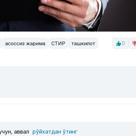
асоссиз жарима
СТИР
ташкилот
0
учун, аввал
рўйхатдан ўтинг