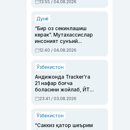
13:55 / 04.08.2026
устаси Римма
Аҳмедованинг
синовларга тўла ҳаёти
Дунё
“Бир оз секинлашиш
керак”. Мутахассислар
инсоният сунъий
интеллектни бошқара
12:40 / 04.08.2026
олмай қолишидан
хавотир билдирди
Ўзбекистон
Андижонда Tracker’га
21 нафар боғча
боласини жойлаб, ЙТҲ
содир этган аёлга суд
23:41 / 03.08.2026
ҳукми ўқилди
Ўзбекистон
“Саккиз қатор шеърим