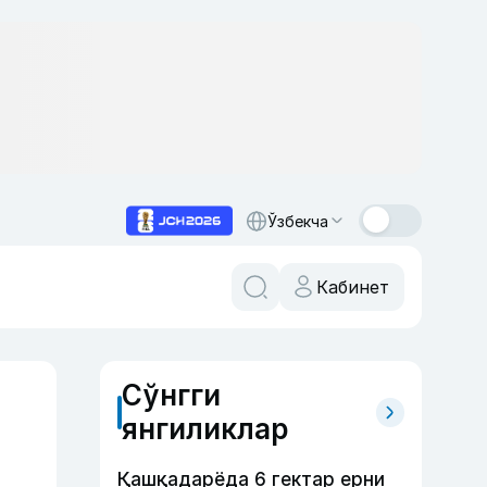
Ўзбекча
Кабинет
Сўнгги
янгиликлар
Қашқадарёда 6 гектар ерни