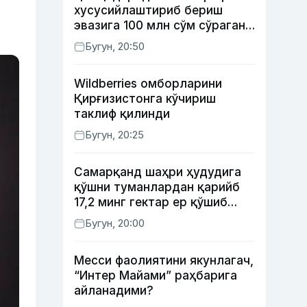
хусусийлаштириб бериш
эвазига 100 млн сўм сўраган
шахс ушланди
Бугун, 20:50
Wildberries омборларини
Қирғизистонга кўчириш
таклиф қилинди
Бугун, 20:25
Самарқанд шаҳри ҳудудига
қўшни туманлардан қарийб
17,2 минг гектар ер қўшиб
берилади
Бугун, 20:00
Месси фаолиятини якунлагач,
“Интер Майами” раҳбарига
айланадими?