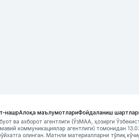
т-нашр
Алоқа маълумотлари
Фойдаланиш шартлар
буот ва ахборот агентлиги (ЎзМАА, ҳозирги Ўзбеки
мавий коммуникациялар агентлиги) томонидан 13.0
ўйхатга олинган. Матнли материалларни тўлиқ кўчи