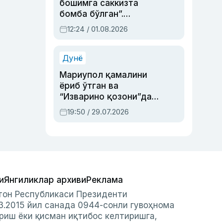
бошимга саккизта
бомба бўлган”.
Абдулла Ориповни
12:24 / 01.08.2026
сиёсий айбловлардан
асраб қолган воқеа
Дунё
Мариупол қамалини
ёриб ўтган ва
“Изварино қозони”дан
чиққан қаҳрамон —
19:50 / 29.07.2026
Украина армияси бош
қўмондони Драпатий
ҳақида
и
Янгиликлар архиви
Реклама
стон Республикаси Президенти
3.2015 йил санада 0944-сонли гувоҳнома
риш ёки қисман иқтибос келтиришга,