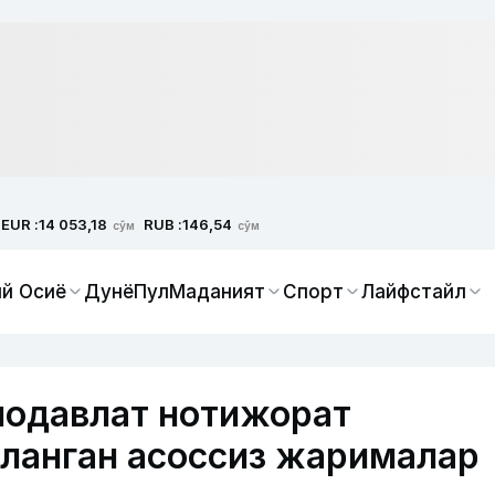
EUR :
RUB :
14 053,18
146,54
сўм
сўм
й Осиё
Дунё
Пул
Маданият
Спорт
Лайфстайл
нодавлат нотижорат
ланган асоссиз жарималар