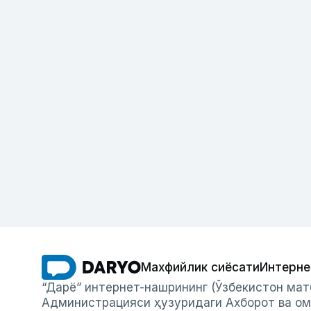
Махфийлик сиёсати
Интерне
“Дарё” интернет-нашрининг (Ўзбекистон мат
Администрацияси ҳузуридаги Ахборот ва ом