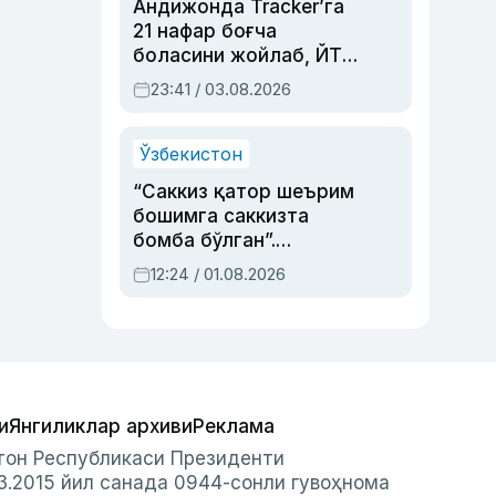
Андижонда Tracker’га
21 нафар боғча
боласини жойлаб, ЙТҲ
содир этган аёлга суд
23:41 / 03.08.2026
ҳукми ўқилди
Ўзбекистон
“Саккиз қатор шеърим
бошимга саккизта
бомба бўлган”.
Абдулла Ориповни
12:24 / 01.08.2026
сиёсий айбловлардан
асраб қолган воқеа
и
Янгиликлар архиви
Реклама
стон Республикаси Президенти
3.2015 йил санада 0944-сонли гувоҳнома