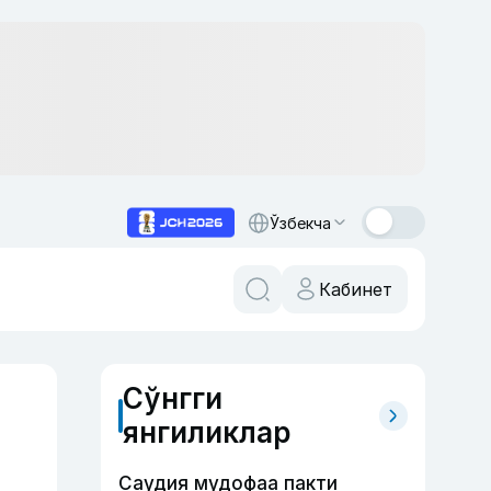
Ўзбекча
Кабинет
Сўнгги
янгиликлар
Саудия мудофаа пакти