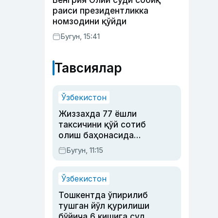
Венгрия Олий суди собиқ
раиси президентликка
номзодини қўйди
Бугун, 15:41
Тавсиялар
Ўзбекистон
Жиззахда 77 ёшли
таксичини қўй сотиб
олиш баҳонасида
яйловга олиб бориб
Бугун, 11:15
ўлдирган йигит 20
йилга қамалди
Ўзбекистон
Тошкентда ўпирилиб
тушган йўл қурилиши
бўйича 6 кишига суд