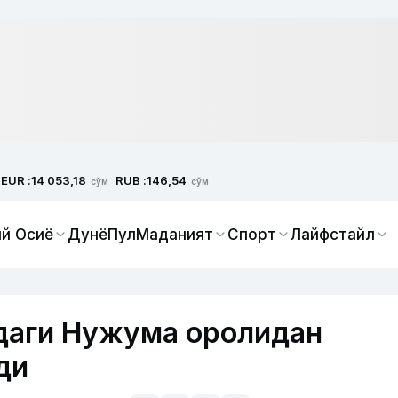
EUR :
RUB :
14 053,18
146,54
сўм
сўм
й Осиё
Дунё
Пул
Маданият
Спорт
Лайфстайл
даги Нужума оролидан
ди