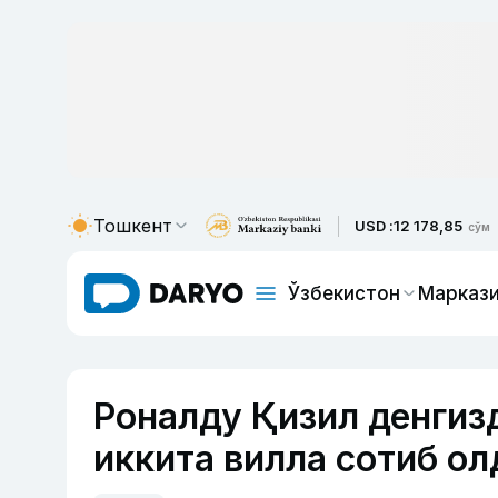
Тошкент
USD :
12 178,85
сўм
Ўзбекистон
Маркази
Роналду Қизил денгиз
иккита вилла сотиб ол