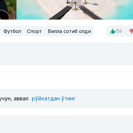
Футбол
Спорт
Вилла сотиб олди
89
учун, аввал
рўйхатдан ўтинг