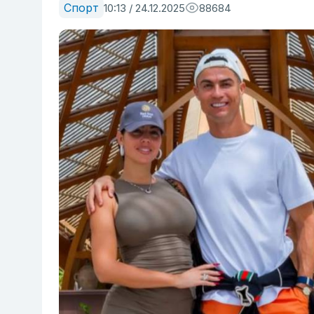
Спорт
10:13 / 24.12.2025
88684