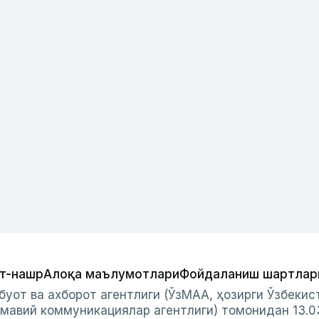
т-нашр
Алоқа маълумотлари
Фойдаланиш шартлар
буот ва ахборот агентлиги (ЎзМАА, ҳозирги Ўзбеки
мавий коммуникациялар агентлиги) томонидан 13.0