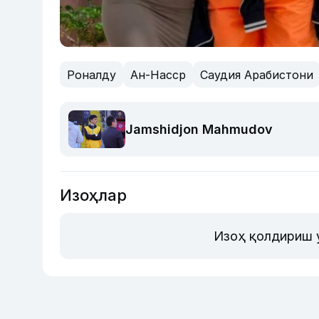
Роналду
Ан-Насср
Саудия Арабистони
Jamshidjon Mahmudov
Изоҳлар
Изоҳ қолдириш 