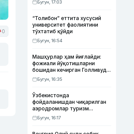
Бугун, 17:03
“Толибон” еттита хусусий
университет фаолиятини
0
тўхтатиб қўйди
Бугун, 16:54
Машҳурлар ҳам йиғлайди:
фожиали йўқотишларни
бошидан кечирган Голливуд
юлдузлари
Бугун, 16:35
Ўзбекистонда
фойдаланишдан чиқарилган
аэродромлар туризм
мақсадида ижарага
Бугун, 16:17
берилиши мумкин