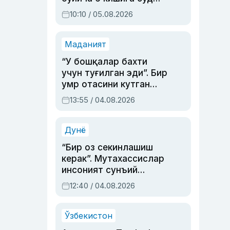
ҳукми ўқилди
10:10 / 05.08.2026
Маданият
“У бошқалар бахти
учун туғилган эди”. Бир
умр отасини кутган
актриса ва дубльяж
13:55 / 04.08.2026
устаси Римма
Аҳмедованинг
синовларга тўла ҳаёти
Дунё
“Бир оз секинлашиш
керак”. Мутахассислар
инсоният сунъий
интеллектни бошқара
12:40 / 04.08.2026
олмай қолишидан
хавотир билдирди
Ўзбекистон