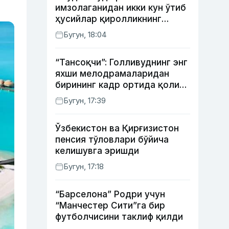
имзолаганидан икки кун ўтиб
ҳусийлар қиролликнинг
нефтни қайта ишлаш
Бугун, 18:04
заводига ҳужум қилди
“Тансоқчи”: Голливуднинг энг
яхши мелодрамаларидан
бирининг кадр ортида қолиб
кетган воқеалари
Бугун, 17:39
Ўзбекистон ва Қирғизистон
пенсия тўловлари бўйича
келишувга эришди
Бугун, 17:18
“Барселона” Родри учун
“Манчестер Сити”га бир
футболчисини таклиф қилди