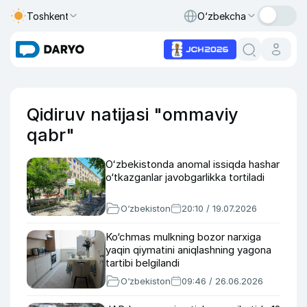
Toshkent
O‘zbekcha
Qidiruv natijasi "ommaviy
qabr"
Oʻzbekistonda anomal issiqda hashar
o‘tkazganlar javobgarlikka tortiladi
O‘zbekiston
20:10 / 19.07.2026
Ko‘chmas mulkning bozor narxiga
yaqin qiymatini aniqlashning yagona
tartibi belgilandi
O‘zbekiston
09:46 / 26.06.2026