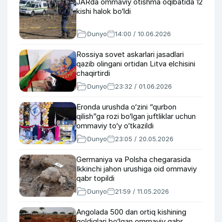
JARda ommaviy otishma oqibatida 12
kishi halok bo‘ldi
Dunyo
14:00 / 10.06.2026
Rossiya sovet askarlari jasadlari
qazib olingani ortidan Litva elchisini
chaqirtirdi
Dunyo
23:32 / 01.06.2026
Eronda urushda o‘zini “qurbon
qilish”ga rozi bo‘lgan juftliklar uchun
ommaviy to‘y o‘tkazildi
Dunyo
23:05 / 20.05.2026
Germaniya va Polsha chegarasida
Ikkinchi jahon urushiga oid ommaviy
qabr topildi
Dunyo
21:59 / 11.05.2026
Angolada 500 dan ortiq kishining
qoldiqlari bo‘lgan ommaviy qabr