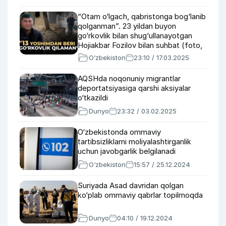
“Otam o‘lgach, qabristonga bog‘lanib
qolganman”. 23 yildan buyon
go‘rkovlik bilan shug‘ullanayotgan
Hojiakbar Fozilov bilan suhbat (foto,
video)
O‘zbekiston
23:10 / 17.03.2025
AQSHda noqonuniy migrantlar
deportatsiyasiga qarshi aksiyalar
o‘tkazildi
Dunyo
23:32 / 03.02.2025
O‘zbekistonda ommaviy
tartibsizliklarni moliyalashtirganlik
uchun javobgarlik belgilanadi
O‘zbekiston
15:57 / 25.12.2024
Suriyada Asad davridan qolgan
ko‘plab ommaviy qabrlar topilmoqda
Dunyo
04:10 / 19.12.2024