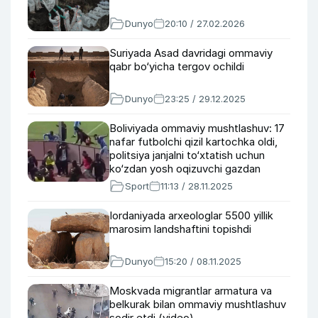
Dunyo
20:10 / 27.02.2026
Suriyada Asad davridagi ommaviy
qabr bo‘yicha tergov ochildi
Dunyo
23:25 / 29.12.2025
Boliviyada ommaviy mushtlashuv: 17
nafar futbolchi qizil kartochka oldi,
politsiya janjalni to‘xtatish uchun
ko‘zdan yosh oqizuvchi gazdan
foydalandi (video)
Sport
11:13 / 28.11.2025
Iordaniyada arxeologlar 5500 yillik
marosim landshaftini topishdi
Dunyo
15:20 / 08.11.2025
Moskvada migrantlar armatura va
belkurak bilan ommaviy mushtlashuv
sodir etdi (video)