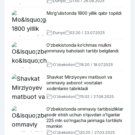
Dunyo
21:50 / 26.08.2025
Mo‘g‘ulistonda 1800 yillik qabr topildi
Dunyo
02:20 / 23.07.2025
O‘zbekistonda ko‘chmas mulkni
ommaviy baholash tartibi belgilandi
O‘zbekiston
19:20 / 18.07.2025
Shavkat Mirziyoyev matbuot va
ommaviy axborot vositalari
xodimlarini tabrikladi
O‘zbekiston
15:02 / 27.06.2025
O‘zbekistonda ommaviy tartibsizliklar
sodir etish uchun o‘quvdan o‘tganlar
225 mln so‘mgacha jarimaga tortilishi
mumkin
O‘zbekiston
20:25 / 27.03.2025