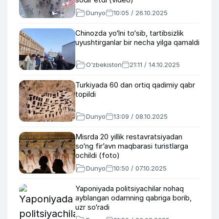
Dunyo
10:05 / 26.10.2025
Chinozda yo‘lni to‘sib, tartibsizlik
uyushtirganlar bir necha yilga qamaldi
O‘zbekiston
21:11 / 14.10.2025
Turkiyada 60 dan ortiq qadimiy qabr
topildi
Dunyo
13:09 / 08.10.2025
Misrda 20 yillik restavratsiyadan
so‘ng fir’avn maqbarasi turistlarga
ochildi (foto)
Dunyo
10:50 / 07.10.2025
Yaponiyada politsiyachilar nohaq
ayblangan odamning qabriga borib,
uzr so‘radi