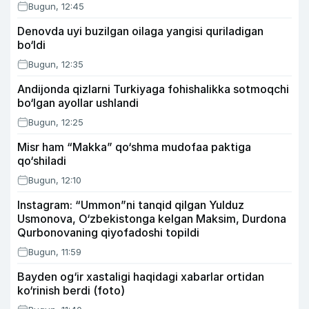
Bugun, 12:45
Denovda uyi buzilgan oilaga yangisi quriladigan
bo‘ldi
Bugun, 12:35
Andijonda qizlarni Turkiyaga fohishalikka sotmoqchi
bo‘lgan ayollar ushlandi
Bugun, 12:25
Misr ham “Makka” qo‘shma mudofaa paktiga
qo‘shiladi
Bugun, 12:10
Instagram: “Ummon”ni tanqid qilgan Yulduz
Usmonova, O‘zbekistonga kelgan Maksim, Durdona
Qurbonovaning qiyofadoshi topildi
Bugun, 11:59
Bayden og‘ir xastaligi haqidagi xabarlar ortidan
ko‘rinish berdi (foto)