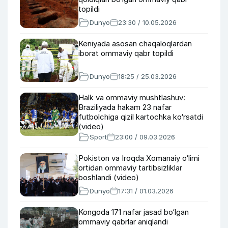
topildi
Dunyo
23:30 / 10.05.2026
Keniyada asosan chaqaloqlardan
iborat ommaviy qabr topildi
Dunyo
18:25 / 25.03.2026
Halk va ommaviy mushtlashuv:
Braziliyada hakam 23 nafar
futbolchiga qizil kartochka ko‘rsatdi
(video)
Sport
23:00 / 09.03.2026
Pokiston va Iroqda Xomanaiy o‘limi
ortidan ommaviy tartibsizliklar
boshlandi (video)
Dunyo
17:31 / 01.03.2026
Kongoda 171 nafar jasad bo‘lgan
ommaviy qabrlar aniqlandi