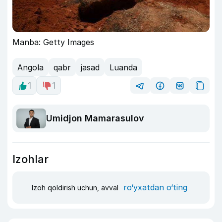
Manba: Getty Images
Angola
qabr
jasad
Luanda
1
1
Umidjon Mamarasulov
Izohlar
ro‘yxatdan o‘ting
Izoh qoldirish uchun, avval