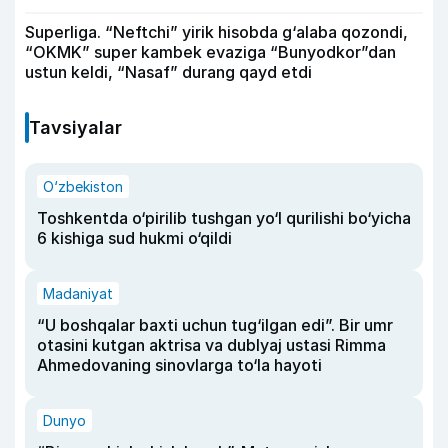
Superliga. “Neftchi” yirik hisobda g‘alaba qozondi,
“OKMK” super kambek evaziga “Bunyodkor”dan
ustun keldi, “Nasaf” durang qayd etdi
Tavsiyalar
O‘zbekiston
Toshkentda o‘pirilib tushgan yo‘l qurilishi bo‘yicha
6 kishiga sud hukmi o‘qildi
Madaniyat
“U boshqalar baxti uchun tug‘ilgan edi”. Bir umr
otasini kutgan aktrisa va dublyaj ustasi Rimma
Ahmedovaning sinovlarga to‘la hayoti
Dunyo