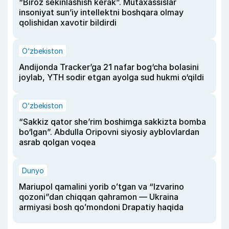
“Biroz sekinlashish kerak”. Mutaxassislar
insoniyat sun’iy intellektni boshqara olmay
qolishidan xavotir bildirdi
O‘zbekiston
Andijonda Tracker’ga 21 nafar bog‘cha bolasini
joylab, YTH sodir etgan ayolga sud hukmi o‘qildi
O‘zbekiston
“Sakkiz qator she’rim boshimga sakkizta bomba
bo‘lgan”. Abdulla Oripovni siyosiy ayblovlardan
asrab qolgan voqea
Dunyo
Mariupol qamalini yorib oʻtgan va “Izvarino
qozoni”dan chiqqan qahramon — Ukraina
armiyasi bosh qoʻmondoni Drapatiy haqida