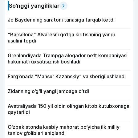
So‘nggi yangiliklar
Jo Baydenning saratoni tanasiga tarqab ketdi
“Barselona” Alvaresni qo‘lga kiritishning yangi
usulini topdi
Grenlandiyada Trampga aloqador neft kompaniyasi
hukumat ruxsatisiz ish boshladi
Farg‘onada “Mansur Kazanskiy” va sherigi ushlandi
Zidanning o‘g‘li yangi jamoaga o‘tdi
Avstraliyada 150 yil oldin olingan kitob kutubxonaga
qaytarildi
O‘zbekistonda kasbiy mahorat bo‘yicha ilk milliy
tanlov g‘oliblari aniqlandi