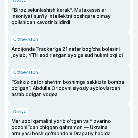
Dunyo
“Biroz sekinlashish kerak”. Mutaxassislar
insoniyat sun’iy intellektni boshqara olmay
qolishidan xavotir bildirdi
O‘zbekiston
Andijonda Tracker’ga 21 nafar bog‘cha bolasini
joylab, YTH sodir etgan ayolga sud hukmi o‘qildi
O‘zbekiston
“Sakkiz qator she’rim boshimga sakkizta bomba
bo‘lgan”. Abdulla Oripovni siyosiy ayblovlardan
asrab qolgan voqea
Dunyo
Mariupol qamalini yorib oʻtgan va “Izvarino
qozoni”dan chiqqan qahramon — Ukraina
armiyasi bosh qoʻmondoni Drapatiy haqida