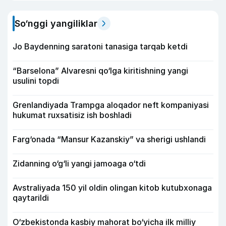
So‘nggi yangiliklar
Jo Baydenning saratoni tanasiga tarqab ketdi
“Barselona” Alvaresni qo‘lga kiritishning yangi
usulini topdi
Grenlandiyada Trampga aloqador neft kompaniyasi
hukumat ruxsatisiz ish boshladi
Farg‘onada “Mansur Kazanskiy” va sherigi ushlandi
Zidanning o‘g‘li yangi jamoaga o‘tdi
Avstraliyada 150 yil oldin olingan kitob kutubxonaga
qaytarildi
O‘zbekistonda kasbiy mahorat bo‘yicha ilk milliy