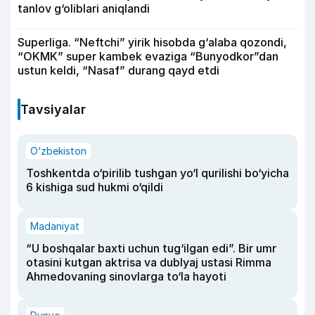
tanlov g‘oliblari aniqlandi
Superliga. “Neftchi” yirik hisobda g‘alaba qozondi,
“OKMK” super kambek evaziga “Bunyodkor”dan
ustun keldi, “Nasaf” durang qayd etdi
Tavsiyalar
O‘zbekiston
Toshkentda o‘pirilib tushgan yo‘l qurilishi bo‘yicha
6 kishiga sud hukmi o‘qildi
Madaniyat
“U boshqalar baxti uchun tug‘ilgan edi”. Bir umr
otasini kutgan aktrisa va dublyaj ustasi Rimma
Ahmedovaning sinovlarga to‘la hayoti