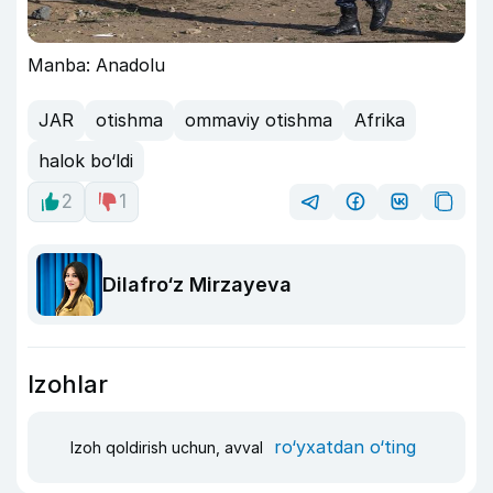
Manba: Anadolu
JAR
otishma
ommaviy otishma
Afrika
halok bo‘ldi
2
1
Dilafro‘z Mirzayeva
Izohlar
ro‘yxatdan o‘ting
Izoh qoldirish uchun, avval