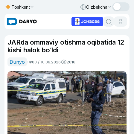
Toshkent
O‘zbekcha
JARda ommaviy otishma oqibatida 12
kishi halok bo‘ldi
Dunyo
14:00 / 10.06.2026
2016