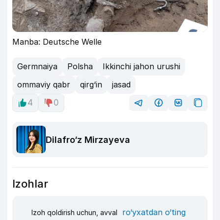
Manba: Deutsche Welle
Germnaiya
Polsha
Ikkinchi jahon urushi
ommaviy qabr
qirg‘in
jasad
4
0
Dilafro‘z Mirzayeva
Izohlar
ro‘yxatdan o‘ting
Izoh qoldirish uchun, avval