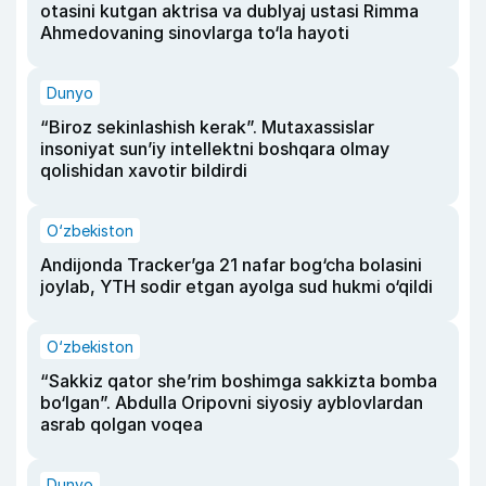
otasini kutgan aktrisa va dublyaj ustasi Rimma
Ahmedovaning sinovlarga to‘la hayoti
Dunyo
“Biroz sekinlashish kerak”. Mutaxassislar
insoniyat sun’iy intellektni boshqara olmay
qolishidan xavotir bildirdi
O‘zbekiston
Andijonda Tracker’ga 21 nafar bog‘cha bolasini
joylab, YTH sodir etgan ayolga sud hukmi o‘qildi
O‘zbekiston
“Sakkiz qator she’rim boshimga sakkizta bomba
bo‘lgan”. Abdulla Oripovni siyosiy ayblovlardan
asrab qolgan voqea
Dunyo