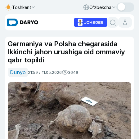
Toshkent
O‘zbekcha
Germaniya va Polsha chegarasida
Ikkinchi jahon urushiga oid ommaviy
qabr topildi
Dunyo
21:59 / 11.05.2026
3649