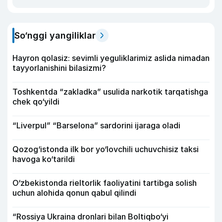
So‘nggi yangiliklar
Hayron qolasiz: sevimli yeguliklarimiz aslida nimadan
tayyorlanishini bilasizmi?
Toshkentda “zakladka” usulida narkotik tarqatishga
chek qo‘yildi
“Liverpul” “Barselona” sardorini ijaraga oladi
Qozog‘istonda ilk bor yo‘lovchili uchuvchisiz taksi
havoga ko‘tarildi
O‘zbekistonda rieltorlik faoliyatini tartibga solish
uchun alohida qonun qabul qilindi
“Rossiya Ukraina dronlari bilan Boltiqbo‘yi