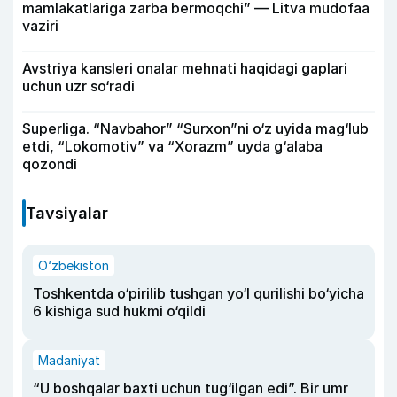
mamlakatlariga zarba bermoqchi” — Litva mudofaa
vaziri
Avstriya kansleri onalar mehnati haqidagi gaplari
uchun uzr so‘radi
Superliga. “Navbahor” “Surxon”ni o‘z uyida mag‘lub
etdi, “Lokomotiv” va “Xorazm” uyda g‘alaba
qozondi
Tavsiyalar
O‘zbekiston
Toshkentda o‘pirilib tushgan yo‘l qurilishi bo‘yicha
6 kishiga sud hukmi o‘qildi
Madaniyat
“U boshqalar baxti uchun tug‘ilgan edi”. Bir umr