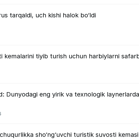
us tarqaldi, uch kishi halok bo‘ldi
i kemalarini tiyib turish uchun harbiylarni safar
ord: Dunyodagi eng yirik va texnologik laynerlard
6
m chuqurlikka sho‘ng‘uvchi turistik suvosti kemasi