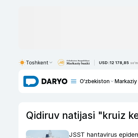
Toshkent
USD :
12 178,85
so'm
O‘zbekiston
Markaziy
Qidiruv natijasi "kruiz 
JSST hantavirus epidemi