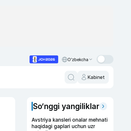
O‘zbekcha
Kabinet
So‘nggi yangiliklar
Avstriya kansleri onalar mehnati
haqidagi gaplari uchun uzr