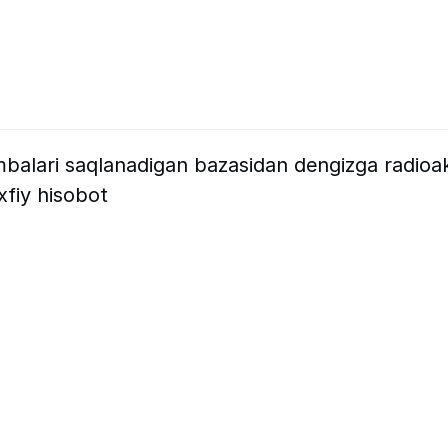
balari saqlanadigan bazasidan dengizga radioak
xfiy hisobot