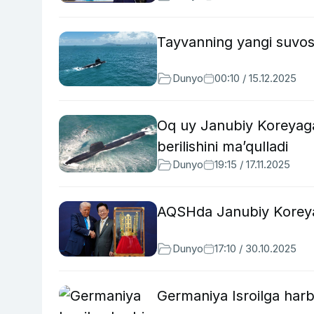
Tayvanning yangi suvost
Dunyo
00:10 / 15.12.2025
Oq uy Janubiy Koreyaga
berilishini ma’qulladi
Dunyo
19:15 / 17.11.2025
AQSHda Janubiy Koreya 
Dunyo
17:10 / 30.10.2025
Germaniya Isroilga harb