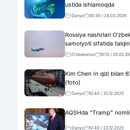
ustida ishlamoqda
Dunyo
00:30 / 24.03.2026
Rossiya nashrlari O‘zbe
samolyoti sifatida talqin 
O‘zbekiston
16:13 / 20.02.2
Kim Chen In qizi bilan 8
(foto)
Dunyo
10:40 / 25.12.2025
AQSHda “Tramp” nomli h
Dunyo
10:40 / 23.12.2025