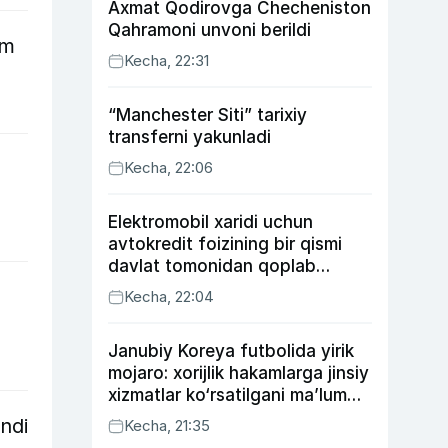
Axmat Qodirovga Checheniston
Qahramoni unvoni berildi
um
Kecha, 22:31
“Manchester Siti” tarixiy
transferni yakunladi
Kecha, 22:06
Elektromobil xaridi uchun
avtokredit foizining bir qismi
davlat tomonidan qoplab
berilishi mumkin
Kecha, 22:04
Janubiy Koreya futbolida yirik
mojaro: xorijlik hakamlarga jinsiy
xizmatlar ko‘rsatilgani ma’lum
qilindi
ndi
Kecha, 21:35