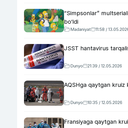
“Simpsonlar” multseriali
bo‘ldi
Madaniyat
11:58 / 13.05.202
JSST hantavirus tarqali
Dunyo
21:39 / 12.05.2026
AQSHga qaytgan kruiz ke
Dunyo
10:35 / 12.05.2026
Fransiyaga qaytgan krui