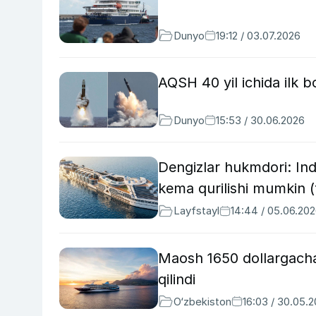
Dunyo
19:12 / 03.07.2026
AQSH 40 yil ichida ilk b
Dunyo
15:53 / 30.06.2026
Dengizlar hukmdori: Ind
kema qurilishi mumkin (
Layfstayl
14:44 / 05.06.20
Maosh 1650 dollargacha: 
qilindi
O‘zbekiston
16:03 / 30.05.