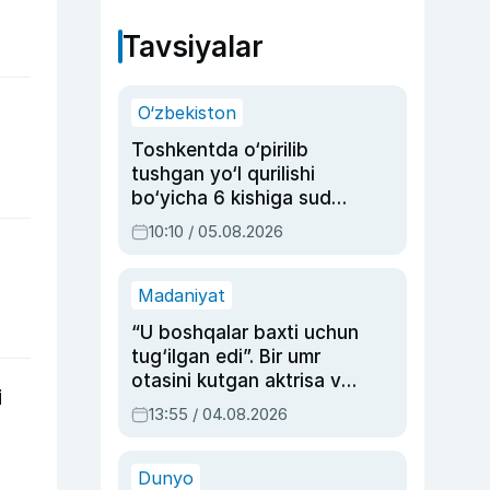
Tavsiyalar
O‘zbekiston
Toshkentda o‘pirilib
tushgan yo‘l qurilishi
bo‘yicha 6 kishiga sud
hukmi o‘qildi
10:10 / 05.08.2026
Madaniyat
“U boshqalar baxti uchun
tug‘ilgan edi”. Bir umr
otasini kutgan aktrisa va
i
dublyaj ustasi Rimma
13:55 / 04.08.2026
Ahmedovaning
sinovlarga to‘la hayoti
Dunyo