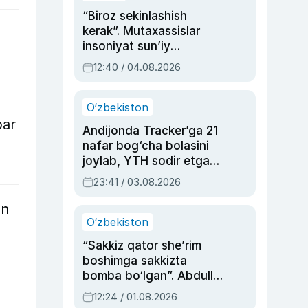
“Biroz sekinlashish
kerak”. Mutaxassislar
insoniyat sun’iy
intellektni boshqara
12:40 / 04.08.2026
olmay qolishidan xavotir
bildirdi
O‘zbekiston
bar
Andijonda Tracker’ga 21
nafar bog‘cha bolasini
joylab, YTH sodir etgan
ayolga sud hukmi o‘qildi
23:41 / 03.08.2026
an
O‘zbekiston
“Sakkiz qator she’rim
boshimga sakkizta
bomba bo‘lgan”. Abdulla
Oripovni siyosiy
12:24 / 01.08.2026
ayblovlardan asrab