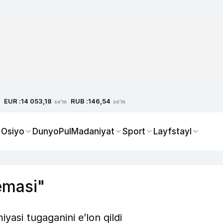
EUR :
RUB :
14 053,18
146,54
so'm
so'm
 Osiyo
Dunyo
Pul
Madaniyat
Sport
Layfstayl
kemasi"
yasi tugaganini e’lon qildi