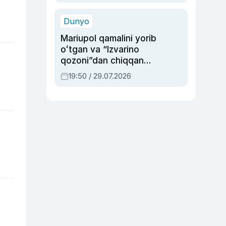
qolgan voqea
Dunyo
Mariupol qamalini yorib
oʻtgan va “Izvarino
qozoni”dan chiqqan
qahramon — Ukraina
19:50 / 29.07.2026
armiyasi bosh
qoʻmondoni Drapatiy
haqida