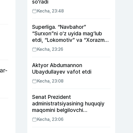
so‘radi
Kecha, 23:48
Superliga. “Navbahor”
“Surxon”ni o‘z uyida mag‘lub
etdi, “Lokomotiv” va “Xorazm”
uyda g‘alaba qozondi
Kecha, 23:26
Aktyor Abdu­mannon
ar-
Ubaydullayev vafot etdi
Kecha, 23:08
Senat Prezident
administratsiyasining huquqiy
maqomini belgilovchi
konstitutsiyaviy qonunni
Kecha, 23:06
ma’qulladi