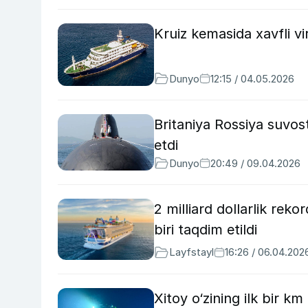
Kruiz kemasida xavfli vir
Dunyo
12:15 / 04.05.2026
Britaniya Rossiya suvost
etdi
Dunyo
20:49 / 09.04.2026
2 milliard dollarlik rek
biri taqdim etildi
Layfstayl
16:26 / 06.04.202
Xitoy o‘zining ilk bir k