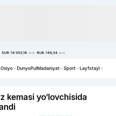
EUR :
RUB :
14 053,18
146,54
so'm
so'm
 Osiyo
Dunyo
Pul
Madaniyat
Sport
Layfstayl
z kemasi yo‘lovchisida
andi