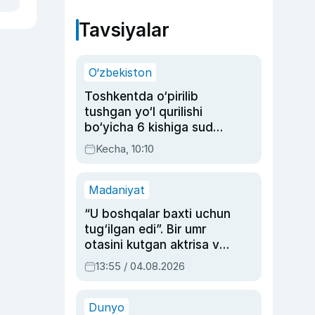
Tavsiyalar
O‘zbekiston
Toshkentda o‘pirilib
tushgan yo‘l qurilishi
bo‘yicha 6 kishiga sud
hukmi o‘qildi
Kecha, 10:10
Madaniyat
“U boshqalar baxti uchun
tug‘ilgan edi”. Bir umr
otasini kutgan aktrisa va
dublyaj ustasi Rimma
13:55 / 04.08.2026
Ahmedovaning
sinovlarga to‘la hayoti
Dunyo