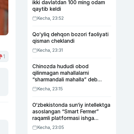
ikki davlatdan 100 ming odam
qaytib keldi
Kecha, 23:52
Qo‘yliq dehqon bozori faoliyati
qisman cheklandi
Kecha, 23:31
1
Chinozda hududi obod
qilinmagan mahallalarni
“sharmandali mahalla” deb
belgilash boshlandi
Kecha, 23:15
O‘zbekistonda sun‘iy intellektga
asoslangan “Smart Fermer”
raqamli platformasi ishga
tushiriladi
Kecha, 23:05