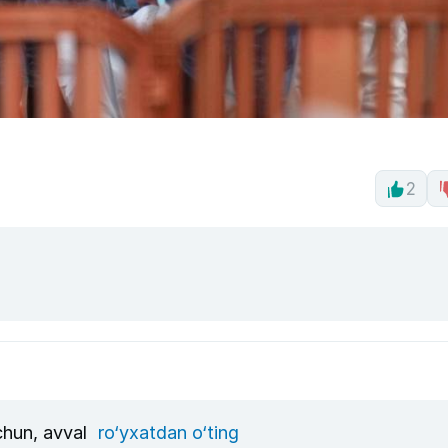
2
uchun, avval
ro‘yxatdan o‘ting