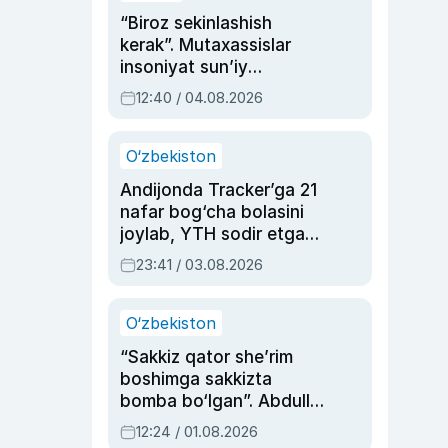
“Biroz sekinlashish
kerak”. Mutaxassislar
insoniyat sun’iy
intellektni boshqara
12:40 / 04.08.2026
olmay qolishidan xavotir
bildirdi
O‘zbekiston
Andijonda Tracker’ga 21
nafar bog‘cha bolasini
joylab, YTH sodir etgan
ayolga sud hukmi o‘qildi
23:41 / 03.08.2026
O‘zbekiston
“Sakkiz qator she’rim
boshimga sakkizta
bomba bo‘lgan”. Abdulla
Oripovni siyosiy
12:24 / 01.08.2026
ayblovlardan asrab