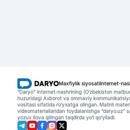
Maxfiylik siyosati
Internet-nas
“Daryo” internet-nashrining (O‘zbekiston matbuo
huzuridagi Axborot va ommaviy kommunikatsiyal
vositasi sifatida ro‘yxatga olingan. Matnli materi
videomateriallaridan foydalanishga “daryo.uz” sa
yozuv ilova qilingan taqdirda yo‘l qo‘yiladi.