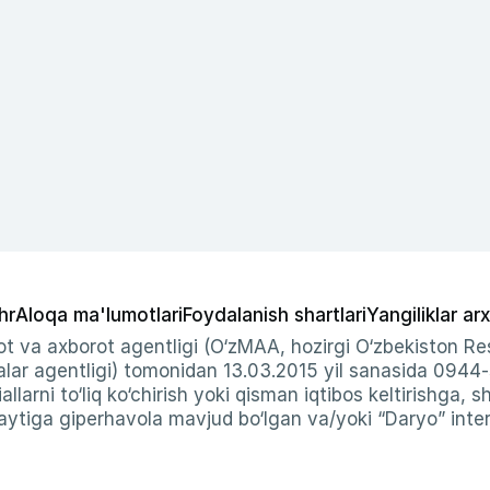
hr
Aloqa ma'lumotlari
Foydalanish shartlari
Yangiliklar arx
t va axborot agentligi (O‘zMAA, hozirgi O‘zbekiston Res
ar agentligi) tomonidan 13.03.2015 yil sanasida 0944
allarni to‘liq ko‘chirish yoki qisman iqtibos keltirishga, 
ytiga giperhavola mavjud bo‘lgan va/yoki “Daryo” intern