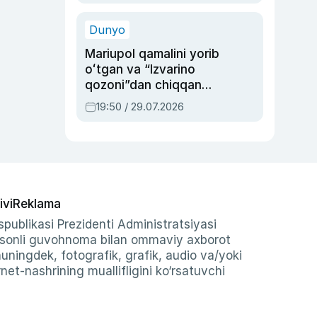
qolgan voqea
Dunyo
Mariupol qamalini yorib
oʻtgan va “Izvarino
qozoni”dan chiqqan
qahramon — Ukraina
19:50 / 29.07.2026
armiyasi bosh
qoʻmondoni Drapatiy
haqida
ivi
Reklama
publikasi Prezidenti Administratsiyasi
-sonli guvohnoma bilan ommaviy axborot
shuningdek, fotografik, grafik, audio va/yoki
et-nashrining muallifligini ko‘rsatuvchi