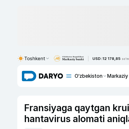
Toshkent
USD :
12 178,85
so'm
O‘zbekiston
Markaziy
Fransiyaga qaytgan krui
hantavirus alomati aniql