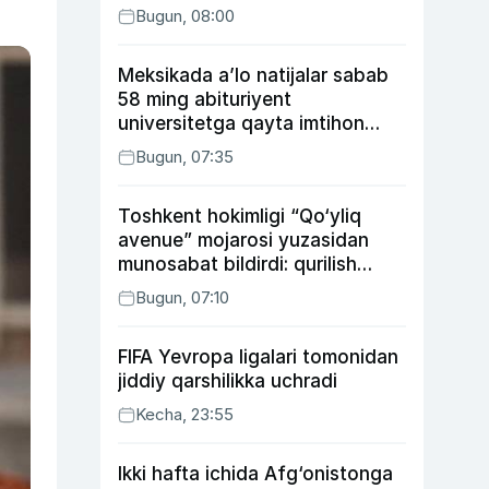
Bugun, 08:00
Meksikada a’lo natijalar sabab
58 ming abituriyent
universitetga qayta imtihon
topshiradi
Bugun, 07:35
Toshkent hokimligi “Qo‘yliq
avenue” mojarosi yuzasidan
munosabat bildirdi: qurilish
ishlarining 53 foizi yakunlangan
Bugun, 07:10
FIFA Yevropa ligalari tomonidan
jiddiy qarshilikka uchradi
Kecha, 23:55
Ikki hafta ichida Afg‘onistonga