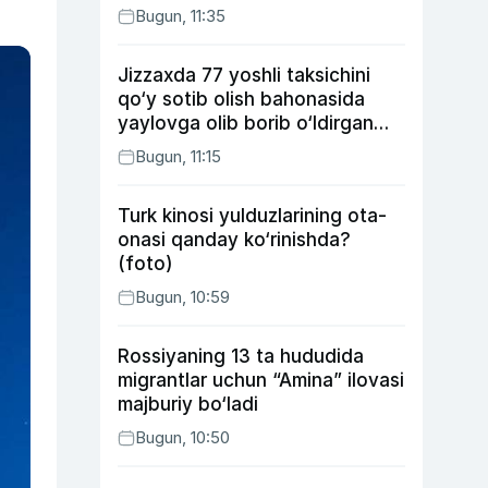
Bugun, 11:35
Jizzaxda 77 yoshli taksichini
qo‘y sotib olish bahonasida
yaylovga olib borib o‘ldirgan
yigit 20 yilga qamaldi
Bugun, 11:15
Turk kinosi yulduzlarining ota-
onasi qanday ko‘rinishda?
(foto)
Bugun, 10:59
Rossiyaning 13 ta hududida
migrantlar uchun “Amina” ilovasi
majburiy bo‘ladi
Bugun, 10:50