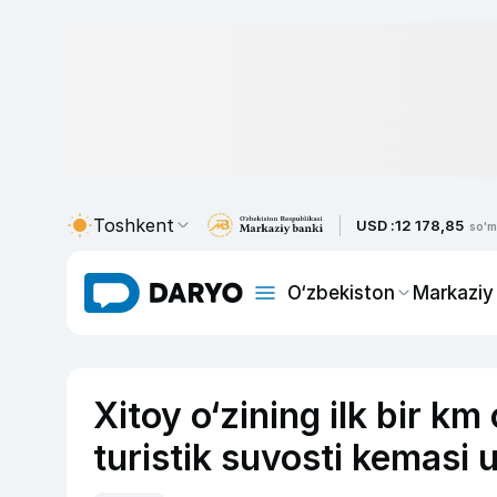
Toshkent
USD :
12 178,85
so'm
O‘zbekiston
Markaziy
Xitoy o‘zining ilk bir k
turistik suvosti kemasi 