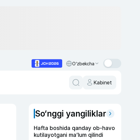
O‘zbekcha
Kabinet
So‘nggi yangiliklar
Hafta boshida qanday ob-havo
kutilayotgani ma’lum qilindi