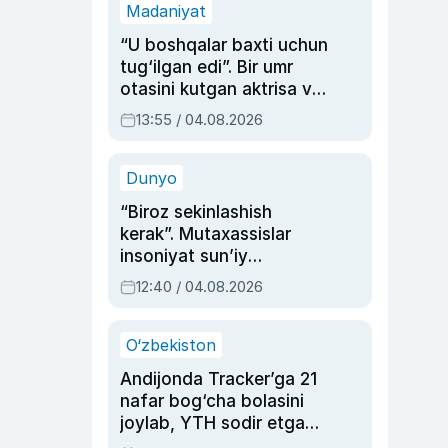
Madaniyat
“U boshqalar baxti uchun
tug‘ilgan edi”. Bir umr
otasini kutgan aktrisa va
dublyaj ustasi Rimma
13:55 / 04.08.2026
Ahmedovaning
sinovlarga to‘la hayoti
Dunyo
“Biroz sekinlashish
kerak”. Mutaxassislar
insoniyat sun’iy
intellektni boshqara
12:40 / 04.08.2026
olmay qolishidan xavotir
bildirdi
O‘zbekiston
Andijonda Tracker’ga 21
nafar bog‘cha bolasini
joylab, YTH sodir etgan
ayolga sud hukmi o‘qildi