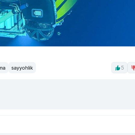
ma
sayyohlik
5