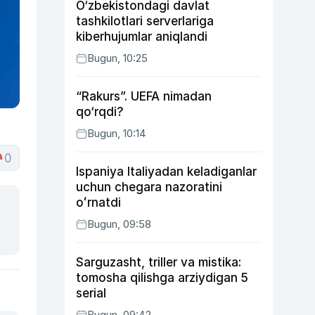
O‘zbekistondagi davlat
tashkilotlari serverlariga
kiberhujumlar aniqlandi
Bugun, 10:25
“Rakurs”. UEFA nimadan
qo‘rqdi?
Bugun, 10:14
0
Ispaniya Italiyadan keladiganlar
uchun chegara nazoratini
oʻrnatdi
Bugun, 09:58
Sarguzasht, triller va mistika:
tomosha qilishga arziydigan 5
serial
Bugun, 09:42