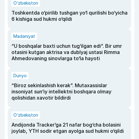
O‘zbekiston
Toshkentda o‘pirilib tushgan yo‘l qurilishi bo‘yicha
6 kishiga sud hukmi o‘qildi
Madaniyat
“U boshqalar baxti uchun tug‘ilgan edi”. Bir umr
otasini kutgan aktrisa va dublyaj ustasi Rimma
Ahmedovaning sinovlarga to‘la hayoti
Dunyo
“Biroz sekinlashish kerak”. Mutaxassislar
insoniyat sun’iy intellektni boshqara olmay
qolishidan xavotir bildirdi
O‘zbekiston
Andijonda Tracker’ga 21 nafar bog‘cha bolasini
joylab, YTH sodir etgan ayolga sud hukmi o‘qildi