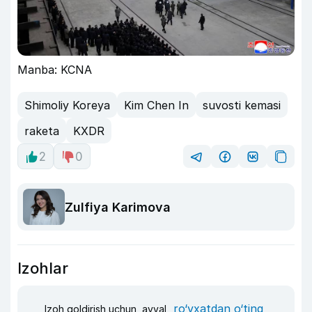
Manba: KCNA
Shimoliy Koreya
Kim Chen In
suvosti kemasi
raketa
KXDR
2
0
Zulfiya Karimova
Izohlar
ro‘yxatdan o‘ting
Izoh qoldirish uchun, avval