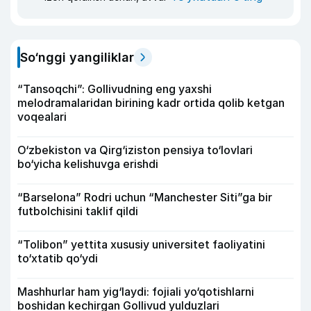
So‘nggi yangiliklar
“Tansoqchi”: Gollivudning eng yaxshi
melodramalaridan birining kadr ortida qolib ketgan
voqealari
O‘zbekiston va Qirg‘iziston pensiya to‘lovlari
bo‘yicha kelishuvga erishdi
“Barselona” Rodri uchun “Manchester Siti”ga bir
futbolchisini taklif qildi
“Tolibon” yettita xususiy universitet faoliyatini
to‘xtatib qo‘ydi
Mashhurlar ham yig‘laydi: fojiali yo‘qotishlarni
boshidan kechirgan Gollivud yulduzlari