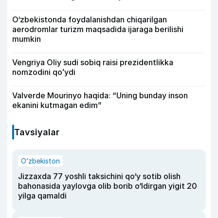
O‘zbekistonda foydalanishdan chiqarilgan
aerodromlar turizm maqsadida ijaraga berilishi
mumkin
Vengriya Oliy sudi sobiq raisi prezidentlikka
nomzodini qoʻydi
Valverde Mourinyo haqida: “Uning bunday inson
ekanini kutmagan edim”
Tavsiyalar
O‘zbekiston
Jizzaxda 77 yoshli taksichini qo‘y sotib olish
bahonasida yaylovga olib borib o‘ldirgan yigit 20
yilga qamaldi