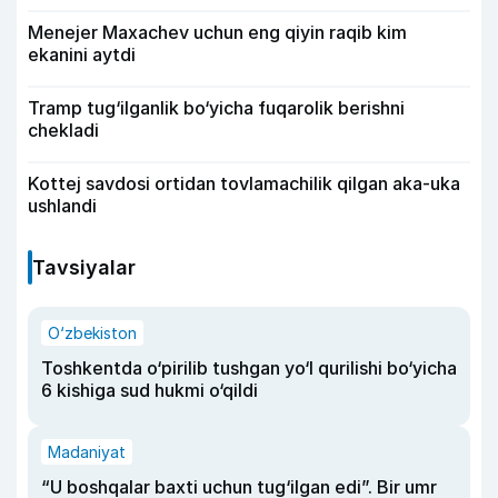
Menejer Maxachev uchun eng qiyin raqib kim
ekanini aytdi
Tramp tug‘ilganlik bo‘yicha fuqarolik berishni
chekladi
Kottej savdosi ortidan tovlamachilik qilgan aka-uka
ushlandi
Tavsiyalar
O‘zbekiston
Toshkentda o‘pirilib tushgan yo‘l qurilishi bo‘yicha
6 kishiga sud hukmi o‘qildi
Madaniyat
“U boshqalar baxti uchun tug‘ilgan edi”. Bir umr