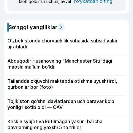
ro‘yxatdan o‘ting
Izoh qoldirish uchun, avval
So‘nggi yangiliklar
O‘zbekistonda chorvachilik sohasida subsidiyalar
ajratiladi
Abduqodir Husanovning “Manchester Siti”dagi
maoshi ma’lum bo‘ldi
Tailandda o‘quvchi maktabda otishma uyushtirdi,
qurbonlar bor (foto)
Tojikiston qo‘shni davlatlardan uch baravar ko‘p
yonilg‘i sotib oldi — OAV
Keskin syujet va kutilmagan yakun: barcha
davrlarning eng yaxshi 5 ta trilleri