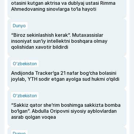
otasini kutgan aktrisa va dublyaj ustasi Rimma
Ahmedovaning sinovlarga to‘la hayoti
Dunyo
“Biroz sekinlashish kerak”. Mutaxassislar
insoniyat sun’iy intellektni boshqara olmay
qolishidan xavotir bildirdi
O‘zbekiston
Andijonda Tracker’ga 21 nafar bog‘cha bolasini
joylab, YTH sodir etgan ayolga sud hukmi o‘qildi
O‘zbekiston
“Sakkiz qator she’rim boshimga sakkizta bomba
bo‘lgan”. Abdulla Oripovni siyosiy ayblovlardan
asrab qolgan voqea
Dunyo