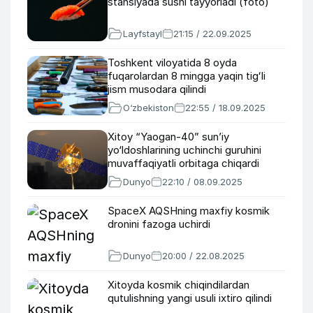
stansiyada sushi tayyorladi (foto)
Layfstayl
21:15 / 22.09.2025
Toshkent viloyatida 8 oyda
fuqarolardan 8 mingga yaqin tigʻli
jism musodara qilindi
O‘zbekiston
22:55 / 18.09.2025
Xitoy “Yaogan-40” sun’iy
yo‘ldoshlarining uchinchi guruhini
muvaffaqiyatli orbitaga chiqardi
Dunyo
22:10 / 08.09.2025
SpaceX AQSHning maxfiy kosmik
dronini fazoga uchirdi
Dunyo
20:00 / 22.08.2025
Xitoyda kosmik chiqindilardan
qutulishning yangi usuli ixtiro qilindi