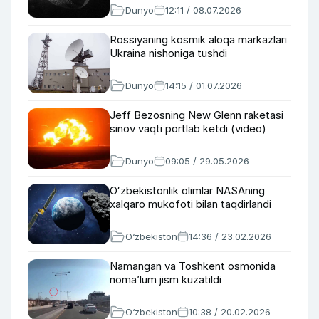
Dunyo
12:11 / 08.07.2026
Rossiyaning kosmik aloqa markazlari
Ukraina nishoniga tushdi
Dunyo
14:15 / 01.07.2026
Jeff Bezosning New Glenn raketasi
sinov vaqti portlab ketdi (video)
Dunyo
09:05 / 29.05.2026
Oʻzbekistonlik olimlar NASAning
xalqaro mukofoti bilan taqdirlandi
O‘zbekiston
14:36 / 23.02.2026
Namangan va Toshkent osmonida
noma’lum jism kuzatildi
O‘zbekiston
10:38 / 20.02.2026