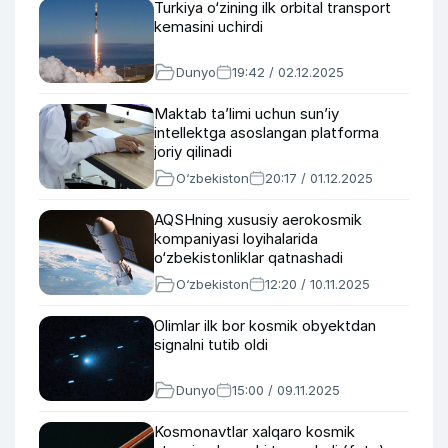
Turkiya o‘zining ilk orbital transport
kemasini uchirdi
Dunyo
19:42 / 02.12.2025
Maktab taʼlimi uchun sunʼiy
intellektga asoslangan platforma
joriy qilinadi
O‘zbekiston
20:17 / 01.12.2025
AQSHning xususiy aerokosmik
kompaniyasi loyihalarida
o‘zbekistonliklar qatnashadi
O‘zbekiston
12:20 / 10.11.2025
Olimlar ilk bor kosmik obyektdan
signalni tutib oldi
Dunyo
15:00 / 09.11.2025
Kosmonavtlar xalqaro kosmik