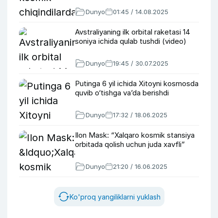
Dunyo
01:45 / 14.08.2025
Avstraliyaning ilk orbital raketasi 14
soniya ichida qulab tushdi (video)
Dunyo
19:45 / 30.07.2025
Putinga 6 yil ichida Xitoyni kosmosda
quvib o‘tishga va’da berishdi
Dunyo
17:32 / 18.06.2025
Ilon Mask: “Xalqaro kosmik stansiya
orbitada qolish uchun juda xavfli”
Dunyo
21:20 / 16.06.2025
Ko'proq yangiliklarni yuklash