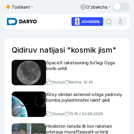
Toshkent
O‘zbekcha
Qidiruv natijasi "kosmik jism"
SpaceX raketasining bo‘lagi Oyga
borib urildi
Dunyo
Kecha, 12:30
Xitoy olimlari asteroid ichiga yadroviy
bomba joylashtirishni taklif qildi
Dunyo
15:16 / 03.08.2026
Hindiston tarixda ilk bor raketani
orbitaga muvaffaqiyatli uchirdi