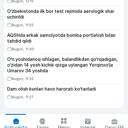
Bugun, 12:15
O‘zbekistonda ilk bor test rejimida aerologik shar
uchirildi
Bugun, 11:55
AQSHda erkak samolyotda bomba portlatish bilan
tahdid qildi
Bugun, 11:45
O‘n yoshidanoq ishlagan, balandlikdan qo‘rqadigan,
o‘zidan 14 yosh kichik qizga uylangan Yorqinxo‘ja
Umarov 34 yoshda
Bugun, 11:35
Dam olish kunlari havo harorati ko‘tariladi
Bugun, 11:27
Bosh sahifa
Tasma
Menyu
Videolar
Daryo FM