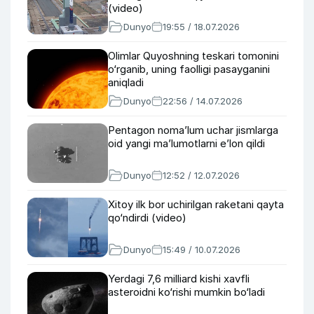
(video)
Dunyo
19:55 / 18.07.2026
Olimlar Quyoshning teskari tomonini
o‘rganib, uning faolligi pasayganini
aniqladi
Dunyo
22:56 / 14.07.2026
Pentagon nomaʼlum uchar jismlarga
oid yangi maʼlumotlarni eʼlon qildi
Dunyo
12:52 / 12.07.2026
Xitoy ilk bor uchirilgan raketani qayta
qo‘ndirdi (video)
Dunyo
15:49 / 10.07.2026
Yerdagi 7,6 milliard kishi xavfli
asteroidni ko‘rishi mumkin bo‘ladi