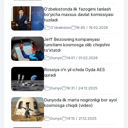
O‘zbekistonda ilk fazogirni tanlash
bo‘yicha maxsus davlat komissiyasi
tuziladi
O‘zbekiston
19:45 / 19.02.2026
Jeff Bezosning kompaniyasi
turistlarni kosmosga olib chiqishni
to‘xtatdi
Dunyo
14:01 / 01.02.2026
Rossiya o‘n yil ichida Oyda AES
quradi
Dunyo
19:31 / 24.12.2025
Dunyoda ilk marta nogironligi bor ayol
kosmosga chiqdi (video)
Dunyo
14:15 / 21.12.2025