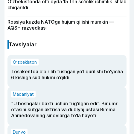
O‘zbekistonda olti oyda 15 trln so‘mlik ichimlik ishlab
chiqarildi
Rossiya kuzda NATOga hujum qilishi mumkin —
AQSH razvedkasi
Tavsiyalar
O‘zbekiston
Toshkentda o‘pirilib tushgan yo‘l qurilishi bo‘yicha
6 kishiga sud hukmi o‘qildi
Madaniyat
“U boshqalar baxti uchun tug‘ilgan edi”. Bir umr
otasini kutgan aktrisa va dublyaj ustasi Rimma
Ahmedovaning sinovlarga to‘la hayoti
Dunyo