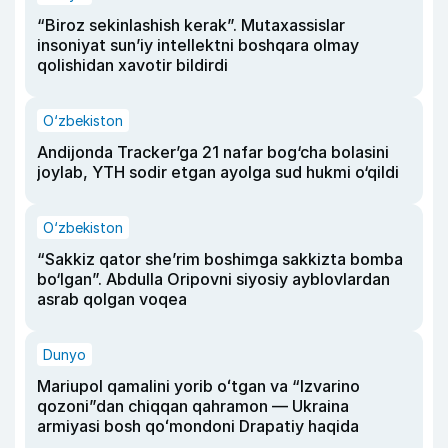
“Biroz sekinlashish kerak”. Mutaxassislar
insoniyat sun’iy intellektni boshqara olmay
qolishidan xavotir bildirdi
O‘zbekiston
Andijonda Tracker’ga 21 nafar bog‘cha bolasini
joylab, YTH sodir etgan ayolga sud hukmi o‘qildi
O‘zbekiston
“Sakkiz qator she’rim boshimga sakkizta bomba
bo‘lgan”. Abdulla Oripovni siyosiy ayblovlardan
asrab qolgan voqea
Dunyo
Mariupol qamalini yorib oʻtgan va “Izvarino
qozoni”dan chiqqan qahramon — Ukraina
armiyasi bosh qoʻmondoni Drapatiy haqida