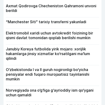
Axmat Qodirovga Checheniston Qahramoni unvoni
berildi
“Manchester Siti” tarixiy transferni yakunladi
Elektromobil xaridi uchun avtokredit foizining bir
qismi davlat tomonidan qoplab berilishi mumkin
Janubiy Koreya futbolida yirik mojaro: xorijlik
hakamlarga jinsiy xizmatlar ko‘rsatilgani ma’lum
qilindi
O‘zbekistonda I va II guruh nogironligi bo‘yicha
pensiyalar endi fuqaro murojaatisiz tayinlanishi
mumkin
Norvegiyada ona o‘g‘liga g‘ayrioddiy ism qo‘ygani
uchun qamaldi