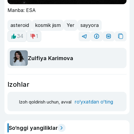
Manba: ESA
asteroid
kosmik jism
Yer
sayyora
34
1
Zulfiya Karimova
Izohlar
ro‘yxatdan o‘ting
Izoh qoldirish uchun, avval
So‘nggi yangiliklar