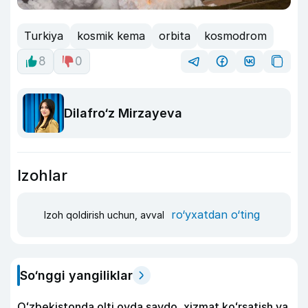
Turkiya
kosmik kema
orbita
kosmodrom
8
0
Dilafro‘z Mirzayeva
Izohlar
ro‘yxatdan o‘ting
Izoh qoldirish uchun, avval
So‘nggi yangiliklar
Oʻzbekistonda olti oyda savdo, xizmat koʻrsatish va