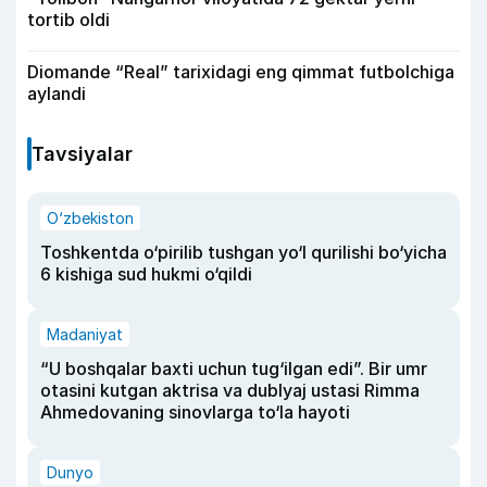
tortib oldi
Diomande “Real” tarixidagi eng qimmat futbolchiga
aylandi
Tavsiyalar
O‘zbekiston
Toshkentda o‘pirilib tushgan yo‘l qurilishi bo‘yicha
6 kishiga sud hukmi o‘qildi
Madaniyat
“U boshqalar baxti uchun tug‘ilgan edi”. Bir umr
otasini kutgan aktrisa va dublyaj ustasi Rimma
Ahmedovaning sinovlarga to‘la hayoti
Dunyo