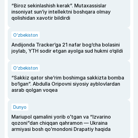
“Biroz sekinlashish kerak”. Mutaxassislar
insoniyat sun’iy intellektni boshqara olmay
qolishidan xavotir bildirdi
O‘zbekiston
Andijonda Tracker’ga 21 nafar bog‘cha bolasini
joylab, YTH sodir etgan ayolga sud hukmi o‘qildi
O‘zbekiston
“Sakkiz qator she’rim boshimga sakkizta bomba
bo‘lgan”. Abdulla Oripovni siyosiy ayblovlardan
asrab qolgan voqea
Dunyo
Mariupol qamalini yorib oʻtgan va “Izvarino
qozoni”dan chiqqan qahramon — Ukraina
armiyasi bosh qoʻmondoni Drapatiy haqida