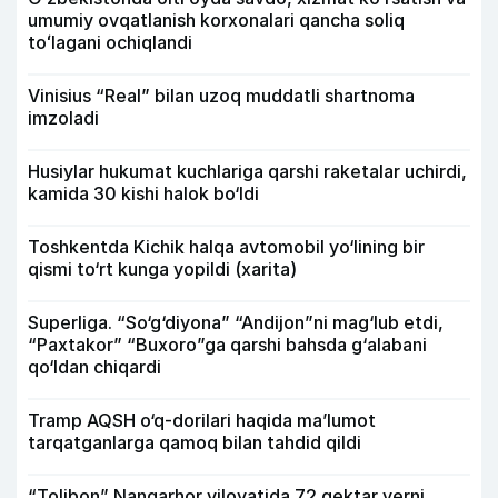
umumiy ovqatlanish korxonalari qancha soliq
toʻlagani ochiqlandi
Vinisius “Real” bilan uzoq muddatli shartnoma
imzoladi
Husiylar hukumat kuchlariga qarshi raketalar uchirdi,
kamida 30 kishi halok bo‘ldi
Toshkentda Kichik halqa avtomobil yo‘lining bir
qismi to‘rt kunga yopildi (xarita)
Superliga. “So‘g‘diyona” “Andijon”ni mag‘lub etdi,
“Paxtakor” “Buxoro”ga qarshi bahsda g‘alabani
qo‘ldan chiqardi
Tramp AQSH o‘q-dorilari haqida ma’lumot
tarqatganlarga qamoq bilan tahdid qildi
“Tolibon” Nangarhor viloyatida 72 gektar yerni