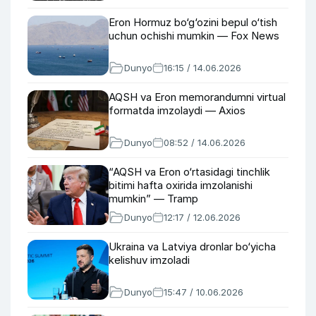
Eron Hormuz bo‘g‘ozini bepul o‘tish
uchun ochishi mumkin — Fox News
Dunyo
16:15 / 14.06.2026
AQSH va Eron memorandumni virtual
formatda imzolaydi — Axios
Dunyo
08:52 / 14.06.2026
“AQSH va Eron o‘rtasidagi tinchlik
bitimi hafta oxirida imzolanishi
mumkin” — Tramp
Dunyo
12:17 / 12.06.2026
Ukraina va Latviya dronlar bo‘yicha
kelishuv imzoladi
Dunyo
15:47 / 10.06.2026