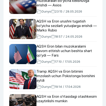
muzokaralari bo‘yicha kelishuvga
erishdi — Axios
Dunyo
23:15 / 28.05.2026
AQSH va Eron urushni tugatish
bo‘yicha sezilarli yutuqlarga erishdi —
Marko Rubio
Dunyo
18:57 / 24.05.2026
AQSH Eron bilan muzokaralarni
davom ettirish uchun beshta shart
qo‘ydi — Fars
Dunyo
17:10 / 17.05.2026
Tramp AQSH va Eron bitimini
imzolash uchun Pokistonga borishini
aytdi
Dunyo
19:14 / 17.04.2026
AQSH va Eron o‘rtasidagi otashkesim
uzaytirilishi mumkin