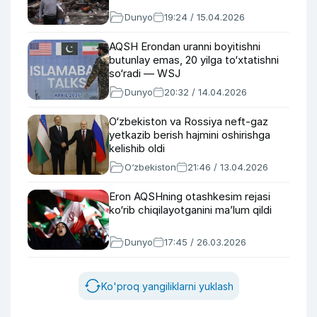
Dunyo
19:24 / 15.04.2026
AQSH Erondan uranni boyitishni
butunlay emas, 20 yilga to‘xtatishni
so‘radi — WSJ
Dunyo
20:32 / 14.04.2026
O‘zbekiston va Rossiya neft-gaz
yetkazib berish hajmini oshirishga
kelishib oldi
O‘zbekiston
21:46 / 13.04.2026
Eron AQSHning otashkesim rejasi
ko‘rib chiqilayotganini ma’lum qildi
Dunyo
17:45 / 26.03.2026
Ko'proq yangiliklarni yuklash