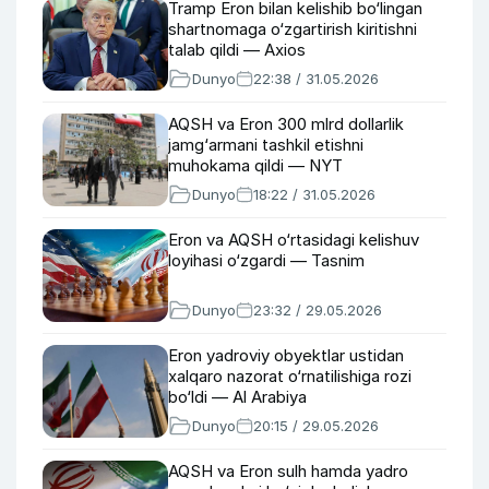
Tramp Eron bilan kelishib bo‘lingan
shartnomaga o‘zgartirish kiritishni
talab qildi — Axios
Dunyo
22:38 / 31.05.2026
AQSH va Eron 300 mlrd dollarlik
jamg‘armani tashkil etishni
muhokama qildi — NYT
Dunyo
18:22 / 31.05.2026
Eron va AQSH o‘rtasidagi kelishuv
loyihasi o‘zgardi — Tasnim
Dunyo
23:32 / 29.05.2026
Eron yadroviy obyektlar ustidan
xalqaro nazorat o‘rnatilishiga rozi
bo‘ldi — Al Arabiya
Dunyo
20:15 / 29.05.2026
AQSH va Eron sulh hamda yadro