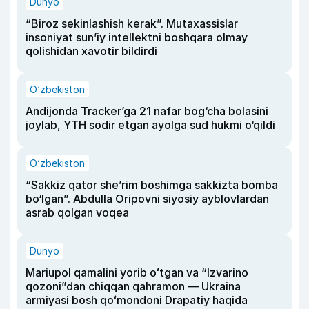
Dunyo
“Biroz sekinlashish kerak”. Mutaxassislar
insoniyat sun’iy intellektni boshqara olmay
qolishidan xavotir bildirdi
O‘zbekiston
Andijonda Tracker’ga 21 nafar bog‘cha bolasini
joylab, YTH sodir etgan ayolga sud hukmi o‘qildi
O‘zbekiston
“Sakkiz qator she’rim boshimga sakkizta bomba
bo‘lgan”. Abdulla Oripovni siyosiy ayblovlardan
asrab qolgan voqea
Dunyo
Mariupol qamalini yorib oʻtgan va “Izvarino
qozoni”dan chiqqan qahramon — Ukraina
armiyasi bosh qoʻmondoni Drapatiy haqida