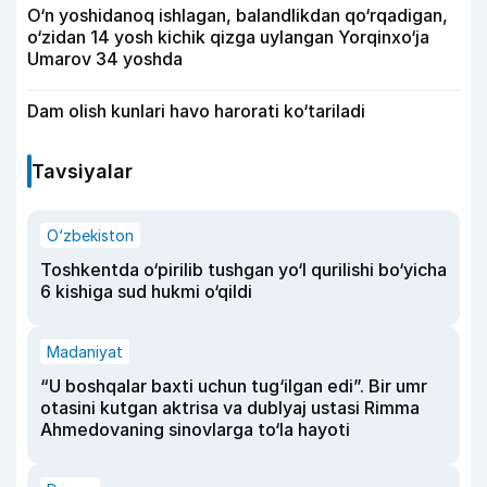
O‘n yoshidanoq ishlagan, balandlikdan qo‘rqadigan,
o‘zidan 14 yosh kichik qizga uylangan Yorqinxo‘ja
Umarov 34 yoshda
Dam olish kunlari havo harorati ko‘tariladi
Tavsiyalar
O‘zbekiston
Toshkentda o‘pirilib tushgan yo‘l qurilishi bo‘yicha
6 kishiga sud hukmi o‘qildi
Madaniyat
“U boshqalar baxti uchun tug‘ilgan edi”. Bir umr
otasini kutgan aktrisa va dublyaj ustasi Rimma
Ahmedovaning sinovlarga to‘la hayoti