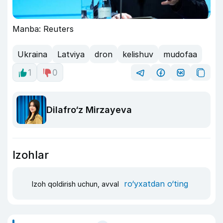
Manba: Reuters
Ukraina
Latviya
dron
kelishuv
mudofaa
1
0
Dilafro‘z Mirzayeva
Izohlar
ro‘yxatdan o‘ting
Izoh qoldirish uchun, avval