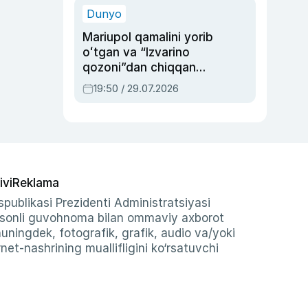
Dunyo
Mariupol qamalini yorib
oʻtgan va “Izvarino
qozoni”dan chiqqan
qahramon — Ukraina
19:50 / 29.07.2026
armiyasi bosh
qoʻmondoni Drapatiy
haqida
ivi
Reklama
publikasi Prezidenti Administratsiyasi
-sonli guvohnoma bilan ommaviy axborot
shuningdek, fotografik, grafik, audio va/yoki
et-nashrining muallifligini ko‘rsatuvchi