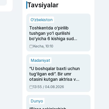
Tavsiyalar
O‘zbekiston
Toshkentda o‘pirilib
tushgan yo‘l qurilishi
bo‘yicha 6 kishiga sud
hukmi o‘qildi
Kecha, 10:10
Madaniyat
“U boshqalar baxti uchun
tug‘ilgan edi”. Bir umr
otasini kutgan aktrisa va
dublyaj ustasi Rimma
13:55 / 04.08.2026
Ahmedovaning
sinovlarga to‘la hayoti
Dunyo