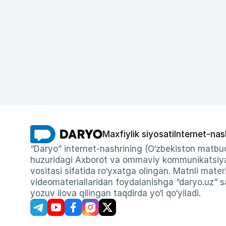
Maxfiylik siyosati
Internet-nas
“Daryo” internet-nashrining (O‘zbekiston matbuo
huzuridagi Axborot va ommaviy kommunikatsiyal
vositasi sifatida ro‘yxatga olingan. Matnli materi
videomateriallaridan foydalanishga “daryo.uz” sa
yozuv ilova qilingan taqdirda yo‘l qo‘yiladi.