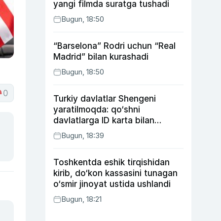
yangi filmda suratga tushadi
Bugun, 18:50
“Barselona” Rodri uchun “Real
Madrid” bilan kurashadi
Bugun, 18:50
0
Turkiy davlatlar Shengeni
yaratilmoqda: qo‘shni
davlatlarga ID karta bilan
boriladi
Bugun, 18:39
Toshkentda eshik tirqishidan
kirib, do‘kon kassasini tunagan
o‘smir jinoyat ustida ushlandi
Bugun, 18:21