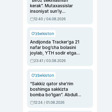
“Biroz sekinlashish
kerak”. Mutaxassislar
insoniyat sun’iy
intellektni boshqara
12:40 / 04.08.2026
olmay qolishidan xavotir
bildirdi
O‘zbekiston
Andijonda Tracker’ga 21
nafar bog‘cha bolasini
joylab, YTH sodir etgan
ayolga sud hukmi o‘qildi
23:41 / 03.08.2026
O‘zbekiston
“Sakkiz qator she’rim
boshimga sakkizta
bomba bo‘lgan”. Abdulla
Oripovni siyosiy
12:24 / 01.08.2026
ayblovlardan asrab
qolgan voqea