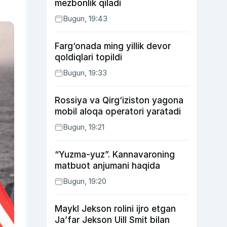
mezbonlik qiladi
Bugun, 19:43
Farg‘onada ming yillik devor
qoldiqlari topildi
Bugun, 19:33
Rossiya va Qirg‘iziston yagona
mobil aloqa operatori yaratadi
Bugun, 19:21
“Yuzma-yuz”. Kannavaroning
matbuot anjumani haqida
Bugun, 19:20
Maykl Jekson rolini ijro etgan
Ja’far Jekson Uill Smit bilan