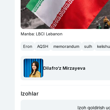
Manba: LBCI Lebanon
Eron
AQSH
memorandum
sulh
kelish
Dilafro‘z Mirzayeva
Izohlar
Izoh qoldirish 