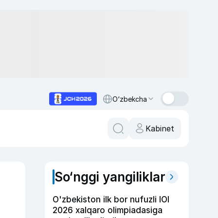
O‘zbekcha
Kabinet
So‘nggi yangiliklar
O'zbekiston ilk bor nufuzli IOI
2026 xalqaro olimpiadasiga