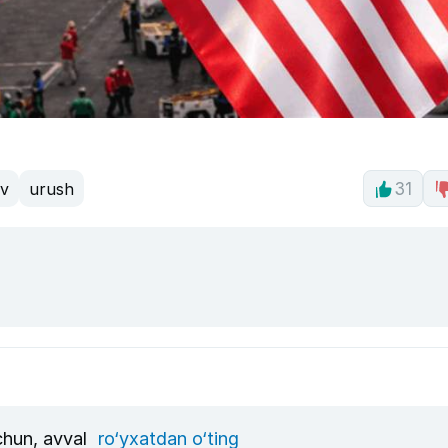
uv
urush
31
uchun, avval
ro‘yxatdan o‘ting