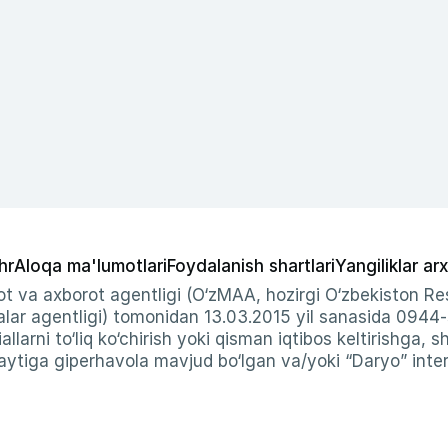
hr
Aloqa ma'lumotlari
Foydalanish shartlari
Yangiliklar arx
t va axborot agentligi (O‘zMAA, hozirgi O‘zbekiston Res
ar agentligi) tomonidan 13.03.2015 yil sanasida 0944
allarni to‘liq ko‘chirish yoki qisman iqtibos keltirishga, 
ytiga giperhavola mavjud bo‘lgan va/yoki “Daryo” intern