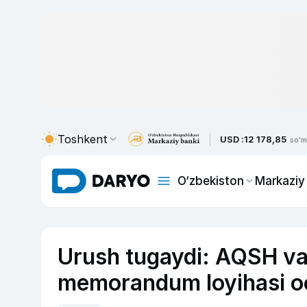
Toshkent
USD :
12 178,85
so'm
O‘zbekiston
Markaziy
Urush tugaydi: AQSH va 
memorandum loyihasi oc