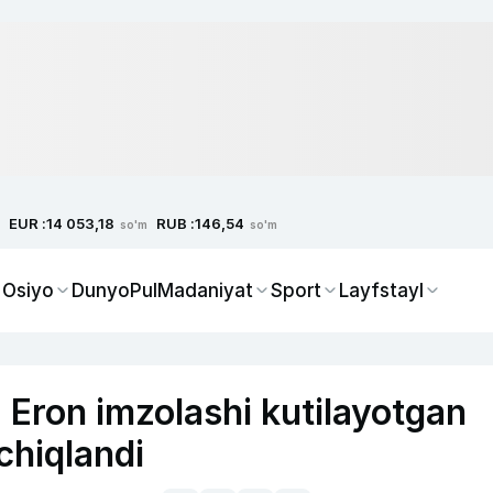
EUR :
RUB :
14 053,18
146,54
so'm
so'm
 Osiyo
Dunyo
Pul
Madaniyat
Sport
Layfstayl
Eron imzolashi kutilayotgan
hiqlandi