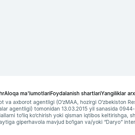
hr
Aloqa ma'lumotlari
Foydalanish shartlari
Yangiliklar arx
t va axborot agentligi (O‘zMAA, hozirgi O‘zbekiston Res
ar agentligi) tomonidan 13.03.2015 yil sanasida 0944
allarni to‘liq ko‘chirish yoki qisman iqtibos keltirishga, 
ytiga giperhavola mavjud bo‘lgan va/yoki “Daryo” intern