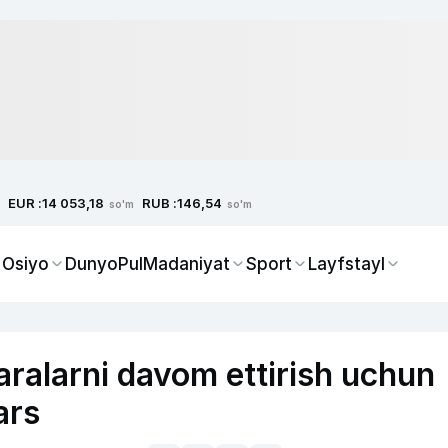
EUR :
RUB :
14 053,18
146,54
so'm
so'm
 Osiyo
Dunyo
Pul
Madaniyat
Sport
Layfstayl
ralarni davom ettirish uchun
ars