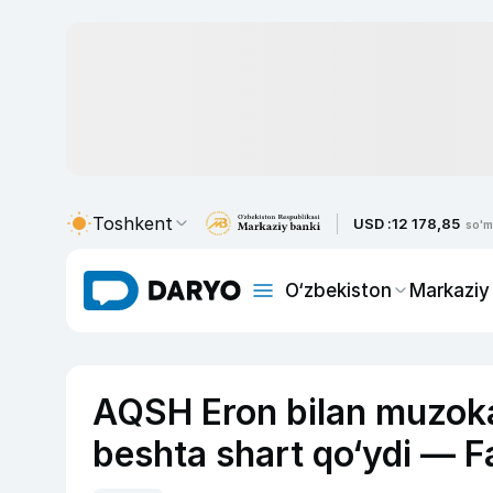
Toshkent
USD :
12 178,85
so'm
O‘zbekiston
Markaziy
AQSH Eron bilan muzoka
beshta shart qo‘ydi — F