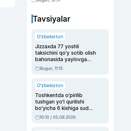
Tavsiyalar
O‘zbekiston
Jizzaxda 77 yoshli
taksichini qo‘y sotib olish
bahonasida yaylovga
olib borib o‘ldirgan yigit
Bugun, 11:15
20 yilga qamaldi
O‘zbekiston
Toshkentda o‘pirilib
tushgan yo‘l qurilishi
bo‘yicha 6 kishiga sud
hukmi o‘qildi
10:10 / 05.08.2026