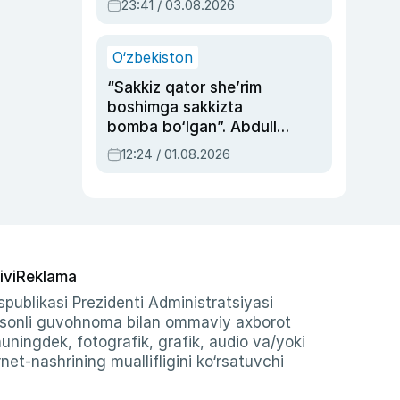
23:41 / 03.08.2026
O‘zbekiston
“Sakkiz qator she’rim
boshimga sakkizta
bomba bo‘lgan”. Abdulla
Oripovni siyosiy
12:24 / 01.08.2026
ayblovlardan asrab
qolgan voqea
ivi
Reklama
publikasi Prezidenti Administratsiyasi
-sonli guvohnoma bilan ommaviy axborot
shuningdek, fotografik, grafik, audio va/yoki
et-nashrining muallifligini ko‘rsatuvchi