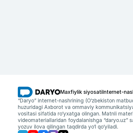
Maxfiylik siyosati
Internet-nas
“Daryo” internet-nashrining (O‘zbekiston matbuo
huzuridagi Axborot va ommaviy kommunikatsiyal
vositasi sifatida ro‘yxatga olingan. Matnli materi
videomateriallaridan foydalanishga “daryo.uz” sa
yozuv ilova qilingan taqdirda yo‘l qo‘yiladi.