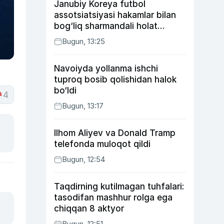
Janubiy Koreya futbol
assotsiatsiyasi hakamlar bilan
bog‘liq sharmandali holat
bo‘yicha bayonot berdi
Bugun, 13:25
Navoiyda yollanma ishchi
tuproq bosib qolishidan halok
bo‘ldi
4
Bugun, 13:17
Ilhom Aliyev va Donald Tramp
telefonda muloqot qildi
Bugun, 12:54
Taqdirning kutilmagan tuhfalari:
tasodifan mashhur rolga ega
chiqqan 8 aktyor
Bugun, 12:51