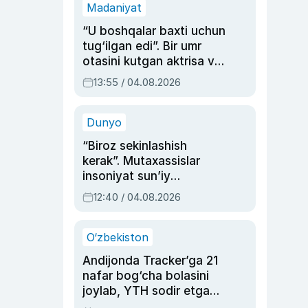
Madaniyat
“U boshqalar baxti uchun
tug‘ilgan edi”. Bir umr
otasini kutgan aktrisa va
dublyaj ustasi Rimma
13:55 / 04.08.2026
Ahmedovaning
sinovlarga to‘la hayoti
Dunyo
“Biroz sekinlashish
kerak”. Mutaxassislar
insoniyat sun’iy
intellektni boshqara
12:40 / 04.08.2026
olmay qolishidan xavotir
bildirdi
O‘zbekiston
Andijonda Tracker’ga 21
nafar bog‘cha bolasini
joylab, YTH sodir etgan
ayolga sud hukmi o‘qildi