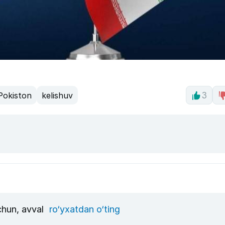
Pokiston
kelishuv
3
uchun, avval
ro‘yxatdan o‘ting