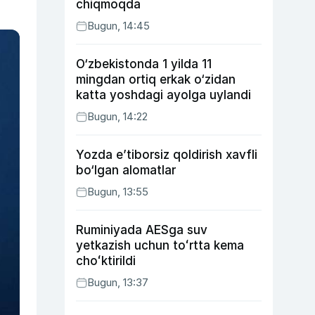
chiqmoqda
Bugun, 14:45
O‘zbekistonda 1 yilda 11
mingdan ortiq erkak o‘zidan
katta yoshdagi ayolga uylandi
Bugun, 14:22
Yozda e’tiborsiz qoldirish xavfli
bo‘lgan alomatlar
Bugun, 13:55
Ruminiyada AESga suv
yetkazish uchun toʻrtta kema
choʻktirildi
Bugun, 13:37