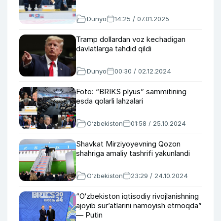
Dunyo
14:25 / 07.01.2025
Tramp dollardan voz kechadigan
davlatlarga tahdid qildi
Dunyo
00:30 / 02.12.2024
Foto: “BRIKS plyus” sammitining
esda qolarli lahzalari
O‘zbekiston
01:58 / 25.10.2024
Shavkat Mirziyoyevning Qozon
shahriga amaliy tashrifi yakunlandi
O‘zbekiston
23:29 / 24.10.2024
“O‘zbekiston iqtisodiy rivojlanishning
ajoyib sur’atlarini namoyish etmoqda”
— Putin