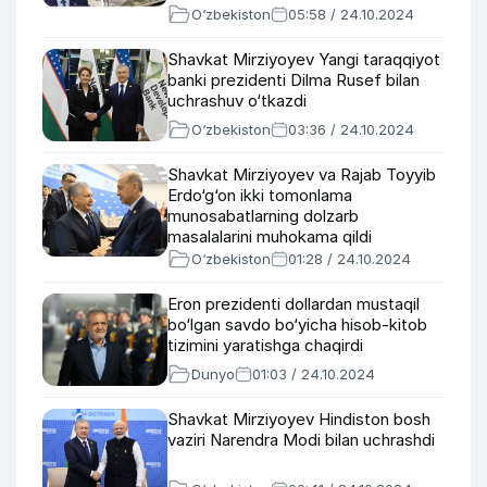
xabarlari
O‘zbekiston
05:58 / 24.10.2024
Shavkat Mirziyoyev Yangi taraqqiyot
banki prezidenti Dilma Rusef bilan
uchrashuv o‘tkazdi
O‘zbekiston
03:36 / 24.10.2024
Shavkat Mirziyoyev va Rajab Toyyib
Erdo‘g‘on ikki tomonlama
munosabatlarning dolzarb
masalalarini muhokama qildi
O‘zbekiston
01:28 / 24.10.2024
Eron prezidenti dollardan mustaqil
bo‘lgan savdo bo‘yicha hisob-kitob
tizimini yaratishga chaqirdi
Dunyo
01:03 / 24.10.2024
Shavkat Mirziyoyev Hindiston bosh
vaziri Narendra Modi bilan uchrashdi