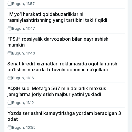
Bugun, 11:57
IIV yo‘l harakati qoidabuzarliklarini
rasmiylashtirishning yangi tartibini taklif qildi
Bugun, 11:47
“PSJ” rossiyalik darvozabon bilan xayrlashishi
mumkin
Bugun, 11:40
Senat kredit xizmatlari reklamasida ogohlantirish
bo‘lishini nazarda tutuvchi qonunni ma’qulladi
Bugun, 11:16
AQSH sudi Meta’ga 567 mln dollarlik maxsus
jamg‘arma joriy etish majburiyatini yukladi
Bugun, 11:12
Yozda terlashni kamaytirishga yordam beradigan 3
odat
Bugun, 10:55