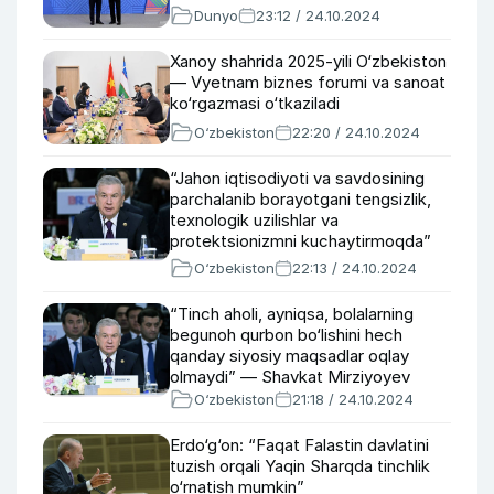
Dunyo
23:12 / 24.10.2024
Xanoy shahrida 2025-yili O‘zbekiston
— Vyetnam biznes forumi va sanoat
ko‘rgazmasi o‘tkaziladi
O‘zbekiston
22:20 / 24.10.2024
“Jahon iqtisodiyoti va savdosining
parchalanib borayotgani tengsizlik,
texnologik uzilishlar va
protektsionizmni kuchaytirmoqda”
— O‘zbekiston prezidenti
O‘zbekiston
22:13 / 24.10.2024
“Tinch aholi, ayniqsa, bolalarning
begunoh qurbon bo‘lishini hech
qanday siyosiy maqsadlar oqlay
olmaydi” — Shavkat Mirziyoyev
O‘zbekiston
21:18 / 24.10.2024
Erdo‘g‘on: “Faqat Falastin davlatini
tuzish orqali Yaqin Sharqda tinchlik
o‘rnatish mumkin”