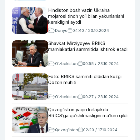
Hindiston bosh vaziri Ukraina
mojarosi tinch yo‘l bilan yakunlanishi
kerakligini aytdi
Dunyo
04:40 / 23.10.2024
Shavkat Mirziyoyev BRIKS
mamlakatlari sammitida ishtirok etadi
O‘zbekiston
00:55 / 23.10.2024
Foto: BRIKS sammiti oldidan kuzgi
Qozon muhiti
O‘zbekiston
00:27 / 23.10.2024
Qozog‘iston yaqin kelajakda
BRICS’ga qo‘shilmasligini ma’lum qildi
Qozog‘iston
02:20 / 17.10.2024