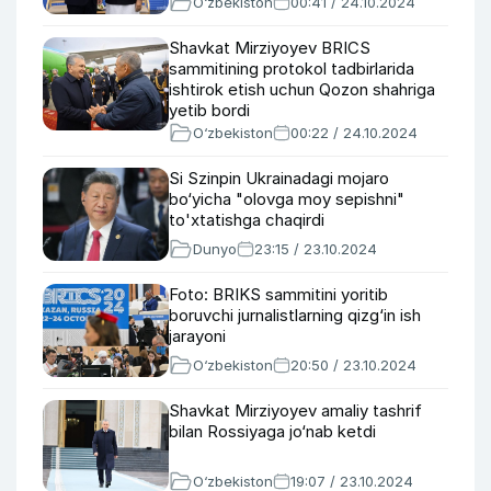
O‘zbekiston
00:41 / 24.10.2024
Shavkat Mirziyoyev BRICS
sammitining protokol tadbirlarida
ishtirok etish uchun Qozon shahriga
yetib bordi
O‘zbekiston
00:22 / 24.10.2024
Si Szinpin Ukrainadagi mojaro
bo‘yicha "olovga moy sepishni"
to'xtatishga chaqirdi
Dunyo
23:15 / 23.10.2024
Foto: BRIKS sammitini yoritib
boruvchi jurnalistlarning qizg‘in ish
jarayoni
O‘zbekiston
20:50 / 23.10.2024
Shavkat Mirziyoyev amaliy tashrif
bilan Rossiyaga jo‘nab ketdi
O‘zbekiston
19:07 / 23.10.2024