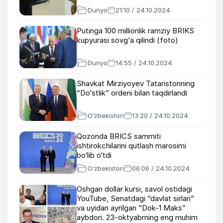
Dunyo
21:10 / 24.10.2024
Putinga 100 millionlik ramziy BRIKS
kupyurasi sovg‘a qilindi (foto)
Dunyo
14:55 / 24.10.2024
Shavkat Mirziyoyev Tataristonning
“Do‘stlik” ordeni bilan taqdirlandi
O‘zbekiston
13:20 / 24.10.2024
Qozonda BRIСS sammiti
ishtirokchilarini qutlash marosimi
bo‘lib o‘tdi
O‘zbekiston
06:06 / 24.10.2024
Oshgan dollar kursi, savol ostidagi
YouTube, Senatdagi “davlat sirlari”
va uyidan ayrilgan “Dok-1 Maks”
aybdori. 23-oktyabrning eng muhim