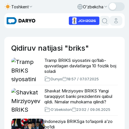
Toshkent
O‘zbekcha
Qidiruv natijasi "briks"
Tramp BRIKS siyosatini qo‘llab-
quvvatlagan davlatlarga 10 foizlik boj
soladi
Dunyo
18:57 / 07.07.2025
Shavkat Mirziyoyev BRIKS Yangi
taraqqiyot banki prezidentini qabul
qildi. Nimalar muhokama qilindi?
O‘zbekiston
23:02 / 09.06.2025
Indoneziya BRIKSga to‘laqonli a’zo
bo‘ldi