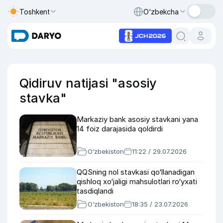
Toshkent
O‘zbekcha
Qidiruv natijasi "asosiy
stavka"
Markaziy bank asosiy stavkani yana
14 foiz darajasida qoldirdi
O‘zbekiston
11:22 / 29.07.2026
QQSning nol stavkasi qo‘llanadigan
qishloq xo‘jaligi mahsulotlari ro‘yxati
tasdiqlandi
O‘zbekiston
18:35 / 23.07.2026