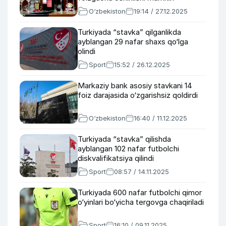
O‘zbekiston
19:14 / 27.12.2025
Turkiyada “stavka” qilganlikda
ayblangan 29 nafar shaxs qo‘lga
olindi
Sport
15:52 / 26.12.2025
Markaziy bank asosiy stavkani 14
foiz darajasida o‘zgarishsiz qoldirdi
O‘zbekiston
16:40 / 11.12.2025
Turkiyada “stavka” qilishda
ayblangan 102 nafar futbolchi
diskvalifikatsiya qilindi
Sport
08:57 / 14.11.2025
Turkiyada 600 nafar futbolchi qimor
o‘yinlari bo‘yicha tergovga chaqiriladi
Sport
16:10 / 09.11.2025