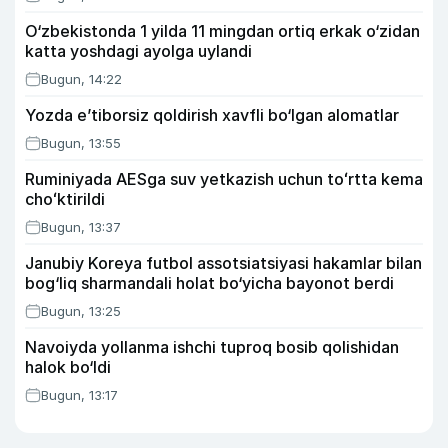
O‘zbekistonda 1 yilda 11 mingdan ortiq erkak o‘zidan
katta yoshdagi ayolga uylandi
Bugun, 14:22
Yozda e’tiborsiz qoldirish xavfli bo‘lgan alomatlar
Bugun, 13:55
Ruminiyada AESga suv yetkazish uchun toʻrtta kema
choʻktirildi
Bugun, 13:37
Janubiy Koreya futbol assotsiatsiyasi hakamlar bilan
bog‘liq sharmandali holat bo‘yicha bayonot berdi
Bugun, 13:25
Navoiyda yollanma ishchi tuproq bosib qolishidan
halok bo‘ldi
Bugun, 13:17