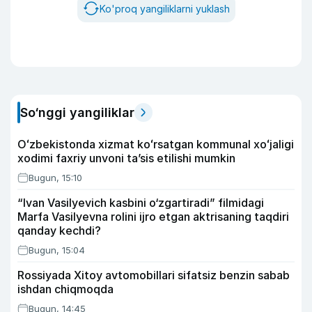
Ko'proq yangiliklarni yuklash
So‘nggi yangiliklar
Oʻzbekistonda xizmat koʻrsatgan kommunal xoʻjaligi
xodimi faxriy unvoni taʼsis etilishi mumkin
Bugun, 15:10
“Ivan Vasilyevich kasbini o‘zgartiradi” filmidagi
Marfa Vasilyevna rolini ijro etgan aktrisaning taqdiri
qanday kechdi?
Bugun, 15:04
Rossiyada Xitoy avtomobillari sifatsiz benzin sabab
ishdan chiqmoqda
Bugun, 14:45