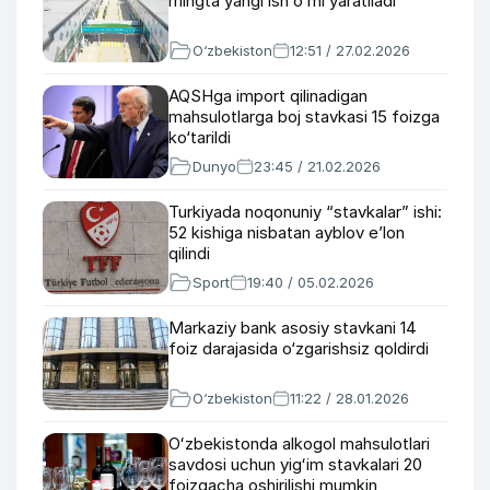
mingta yangi ish oʻrni yaratiladi
O‘zbekiston
12:51 / 27.02.2026
AQSHga import qilinadigan
mahsulotlarga boj stavkasi 15 foizga
ko‘tarildi
Dunyo
23:45 / 21.02.2026
Turkiyada noqonuniy “stavkalar” ishi:
52 kishiga nisbatan ayblov e’lon
qilindi
Sport
19:40 / 05.02.2026
Markaziy bank asosiy stavkani 14
foiz darajasida o‘zgarishsiz qoldirdi
O‘zbekiston
11:22 / 28.01.2026
Oʻzbekistonda alkogol mahsulotlari
savdosi uchun yigʻim stavkalari 20
foizgacha oshirilishi mumkin