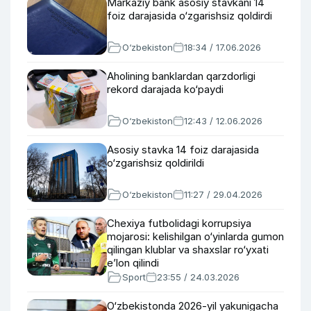
Markaziy bank asosiy stavkani 14
foiz darajasida o‘zgarishsiz qoldirdi
O‘zbekiston
18:34 / 17.06.2026
Aholining banklardan qarzdorligi
rekord darajada ko‘paydi
O‘zbekiston
12:43 / 12.06.2026
Asosiy stavka 14 foiz darajasida
o‘zgarishsiz qoldirildi
O‘zbekiston
11:27 / 29.04.2026
Chexiya futbolidagi korrupsiya
mojarosi: kelishilgan o‘yinlarda gumon
qilingan klublar va shaxslar ro‘yxati
e’lon qilindi
Sport
23:55 / 24.03.2026
O‘zbekistonda 2026-yil yakunigacha