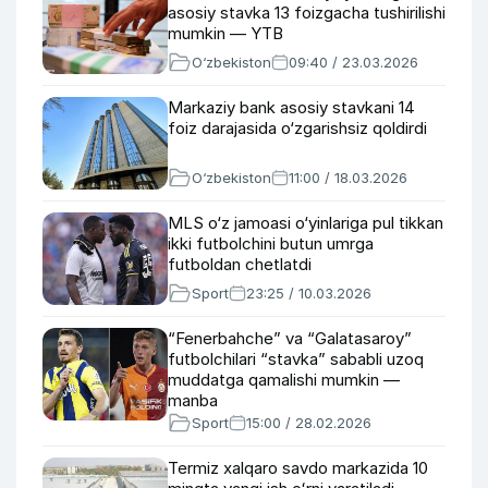
asosiy stavka 13 foizgacha tushirilishi
mumkin — YTB
O‘zbekiston
09:40 / 23.03.2026
Markaziy bank asosiy stavkani 14
foiz darajasida o‘zgarishsiz qoldirdi
O‘zbekiston
11:00 / 18.03.2026
MLS o‘z jamoasi o‘yinlariga pul tikkan
ikki futbolchini butun umrga
futboldan chetlatdi
Sport
23:25 / 10.03.2026
“Fenerbahche” va “Galatasaroy”
futbolchilari “stavka” sababli uzoq
muddatga qamalishi mumkin —
manba
Sport
15:00 / 28.02.2026
Termiz xalqaro savdo markazida 10