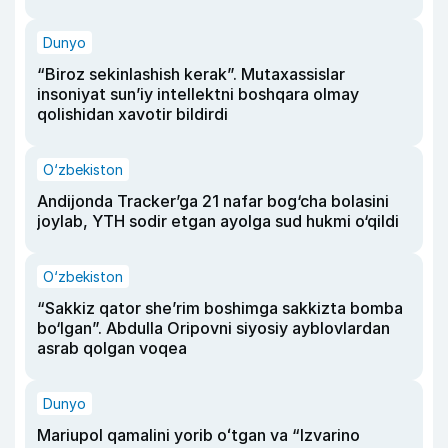
Dunyo
“Biroz sekinlashish kerak”. Mutaxassislar
insoniyat sun’iy intellektni boshqara olmay
qolishidan xavotir bildirdi
O‘zbekiston
Andijonda Tracker’ga 21 nafar bog‘cha bolasini
joylab, YTH sodir etgan ayolga sud hukmi o‘qildi
O‘zbekiston
“Sakkiz qator she’rim boshimga sakkizta bomba
bo‘lgan”. Abdulla Oripovni siyosiy ayblovlardan
asrab qolgan voqea
Dunyo
Mariupol qamalini yorib oʻtgan va “Izvarino