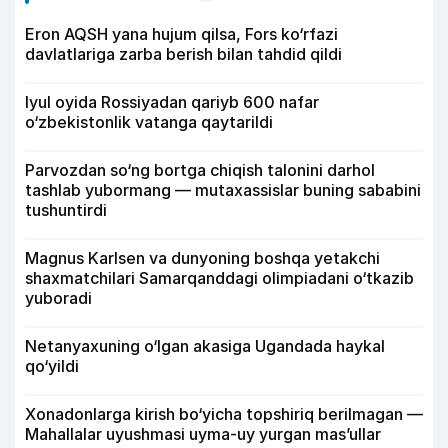
Eron AQSH yana hujum qilsa, Fors ko‘rfazi
davlatlariga zarba berish bilan tahdid qildi
Iyul oyida Rossiyadan qariyb 600 nafar
o‘zbekistonlik vatanga qaytarildi
Parvozdan so‘ng bortga chiqish talonini darhol
tashlab yubormang — mutaxassislar buning sababini
tushuntirdi
Magnus Karlsen va dunyoning boshqa yetakchi
shaxmatchilari Samarqanddagi olimpiadani o‘tkazib
yuboradi
Netanyaxuning o‘lgan akasiga Ugandada haykal
qo‘yildi
Xonadonlarga kirish bo‘yicha topshiriq berilmagan —
Mahallalar uyushmasi uyma-uy yurgan mas’ullar