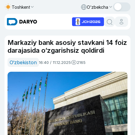
Toshkent
O‘zbekcha
Markaziy bank asosiy stavkani 14 foiz
darajasida o‘zgarishsiz qoldirdi
O‘zbekiston
16:40 / 11.12.2025
2165