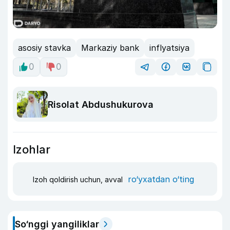
asosiy stavka
Markaziy bank
inflyatsiya
0
0
Risolat Abdushukurova
Izohlar
ro‘yxatdan o‘ting
Izoh qoldirish uchun, avval
So‘nggi yangiliklar