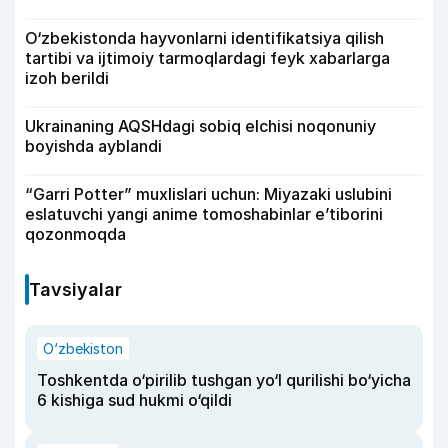
O‘zbekistonda hayvonlarni identifikatsiya qilish
tartibi va ijtimoiy tarmoqlardagi feyk xabarlarga
izoh berildi
Ukrainaning AQSHdagi sobiq elchisi noqonuniy
boyishda ayblandi
“Garri Potter” muxlislari uchun: Miyazaki uslubini
eslatuvchi yangi anime tomoshabinlar e’tiborini
qozonmoqda
Tavsiyalar
O‘zbekiston
Toshkentda o‘pirilib tushgan yo‘l qurilishi bo‘yicha
6 kishiga sud hukmi o‘qildi