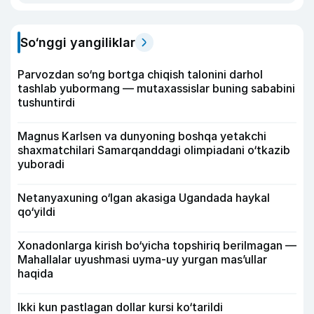
So‘nggi yangiliklar
Parvozdan so‘ng bortga chiqish talonini darhol
tashlab yubormang — mutaxassislar buning sababini
tushuntirdi
Magnus Karlsen va dunyoning boshqa yetakchi
shaxmatchilari Samarqanddagi olimpiadani o‘tkazib
yuboradi
Netanyaxuning o‘lgan akasiga Ugandada haykal
qo‘yildi
Xonadonlarga kirish bo‘yicha topshiriq berilmagan —
Mahallalar uyushmasi uyma-uy yurgan mas’ullar
haqida
Ikki kun pastlagan dollar kursi ko‘tarildi