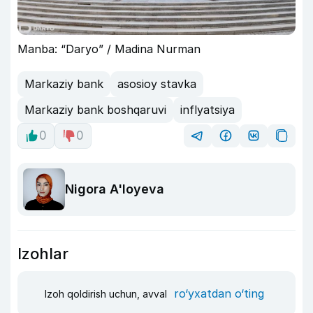
Manba: “Daryo” / Madina Nurman
Markaziy bank
asosioy stavka
Markaziy bank boshqaruvi
inflyatsiya
0
0
Nigora A'loyeva
Izohlar
ro‘yxatdan o‘ting
Izoh qoldirish uchun, avval