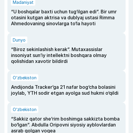
Madaniyat
“U boshqalar baxti uchun tug‘ilgan edi”. Bir umr
otasini kutgan aktrisa va dublyaj ustasi Rimma
Ahmedovaning sinovlarga to‘la hayoti
Dunyo
“Biroz sekinlashish kerak”. Mutaxassislar
insoniyat sun’iy intellektni boshqara olmay
qolishidan xavotir bildirdi
O‘zbekiston
Andijonda Tracker’ga 21 nafar bog‘cha bolasini
joylab, YTH sodir etgan ayolga sud hukmi o‘qildi
O‘zbekiston
“Sakkiz qator she’rim boshimga sakkizta bomba
bo‘lgan”. Abdulla Oripovni siyosiy ayblovlardan
asrab qolgan voqea