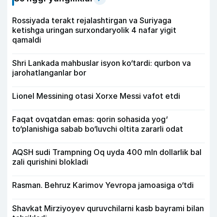
Rossiyada terakt rejalashtirgan va Suriyaga
ketishga uringan surxondaryolik 4 nafar yigit
qamaldi
Shri Lankada mahbuslar isyon ko‘tardi: qurbon va
jarohatlanganlar bor
Lionel Messining otasi Xorxe Messi vafot etdi
Faqat ovqatdan emas: qorin sohasida yog‘
to‘planishiga sabab bo‘luvchi oltita zararli odat
AQSH sudi Trampning Oq uyda 400 mln dollarlik bal
zali qurishini blokladi
Rasman. Behruz Karimov Yevropa jamoasiga o‘tdi
Shavkat Mirziyoyev quruvchilarni kasb bayrami bilan