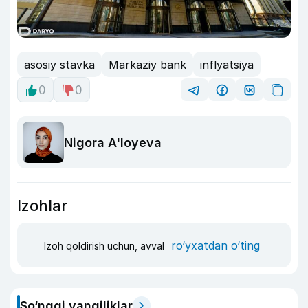
asosiy stavka
Markaziy bank
inflyatsiya
0
0
Nigora A'loyeva
Izohlar
ro‘yxatdan o‘ting
Izoh qoldirish uchun, avval
So‘nggi yangiliklar