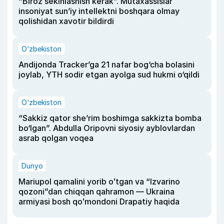
“Biroz sekinlashish kerak”. Mutaxassislar
insoniyat sun’iy intellektni boshqara olmay
qolishidan xavotir bildirdi
O‘zbekiston
Andijonda Tracker’ga 21 nafar bog‘cha bolasini
joylab, YTH sodir etgan ayolga sud hukmi o‘qildi
O‘zbekiston
“Sakkiz qator she’rim boshimga sakkizta bomba
bo‘lgan”. Abdulla Oripovni siyosiy ayblovlardan
asrab qolgan voqea
Dunyo
Mariupol qamalini yorib oʻtgan va “Izvarino
qozoni”dan chiqqan qahramon — Ukraina
armiyasi bosh qoʻmondoni Drapatiy haqida