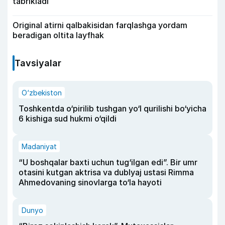
tabrikladi
Original atirni qalbakisidan farqlashga yordam
beradigan oltita layfhak
Tavsiyalar
O‘zbekiston
Toshkentda o‘pirilib tushgan yo‘l qurilishi bo‘yicha
6 kishiga sud hukmi o‘qildi
Madaniyat
“U boshqalar baxti uchun tug‘ilgan edi”. Bir umr
otasini kutgan aktrisa va dublyaj ustasi Rimma
Ahmedovaning sinovlarga to‘la hayoti
Dunyo