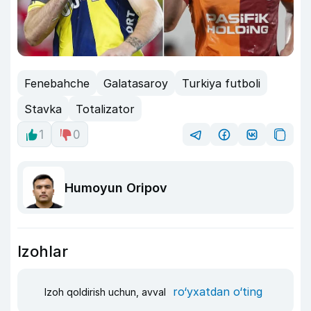
Fenebahche
Galatasaroy
Turkiya futboli
Stavka
Totalizator
1
0
Humoyun Oripov
Izohlar
ro‘yxatdan o‘ting
Izoh qoldirish uchun, avval