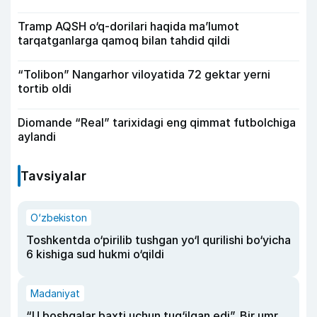
Tramp AQSH o‘q-dorilari haqida ma’lumot
tarqatganlarga qamoq bilan tahdid qildi
“Tolibon” Nangarhor viloyatida 72 gektar yerni
tortib oldi
Diomande “Real” tarixidagi eng qimmat futbolchiga
aylandi
Tavsiyalar
O‘zbekiston
Toshkentda o‘pirilib tushgan yo‘l qurilishi bo‘yicha
6 kishiga sud hukmi o‘qildi
Madaniyat
“U boshqalar baxti uchun tug‘ilgan edi”. Bir umr