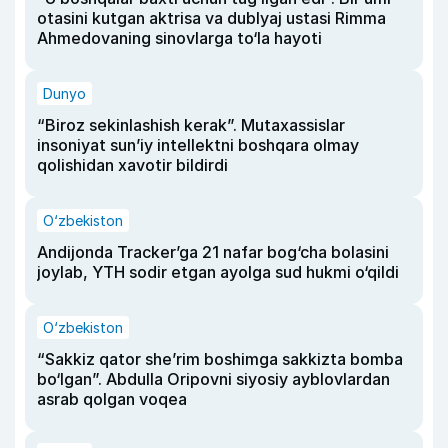
otasini kutgan aktrisa va dublyaj ustasi Rimma
Ahmedovaning sinovlarga to‘la hayoti
Dunyo
“Biroz sekinlashish kerak”. Mutaxassislar
insoniyat sun’iy intellektni boshqara olmay
qolishidan xavotir bildirdi
O‘zbekiston
Andijonda Tracker’ga 21 nafar bog‘cha bolasini
joylab, YTH sodir etgan ayolga sud hukmi o‘qildi
O‘zbekiston
“Sakkiz qator she’rim boshimga sakkizta bomba
bo‘lgan”. Abdulla Oripovni siyosiy ayblovlardan
asrab qolgan voqea