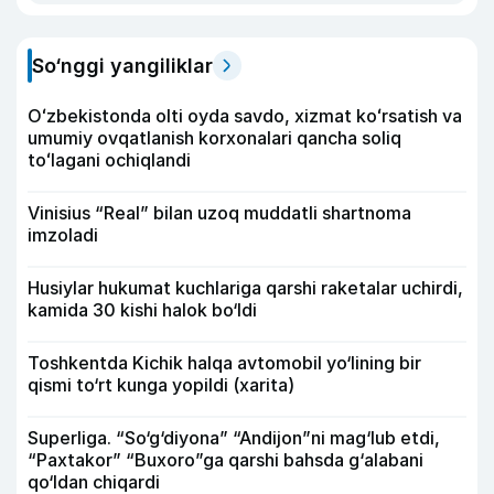
So‘nggi yangiliklar
Oʻzbekistonda olti oyda savdo, xizmat koʻrsatish va
umumiy ovqatlanish korxonalari qancha soliq
toʻlagani ochiqlandi
Vinisius “Real” bilan uzoq muddatli shartnoma
imzoladi
Husiylar hukumat kuchlariga qarshi raketalar uchirdi,
kamida 30 kishi halok bo‘ldi
Toshkentda Kichik halqa avtomobil yo‘lining bir
qismi to‘rt kunga yopildi (xarita)
Superliga. “So‘g‘diyona” “Andijon”ni mag‘lub etdi,
“Paxtakor” “Buxoro”ga qarshi bahsda g‘alabani
qo‘ldan chiqardi