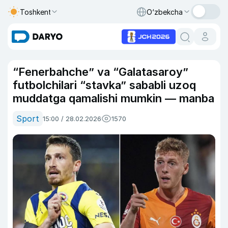
Toshkent
O‘zbekcha
“Fenerbahche” va “Galatasaroy”
futbolchilari “stavka” sababli uzoq
muddatga qamalishi mumkin — manba
Sport
15:00 / 28.02.2026
1570