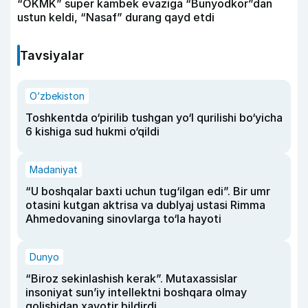
“OKMK” super kambek evaziga “Bunyodkor”dan
ustun keldi, “Nasaf” durang qayd etdi
Tavsiyalar
O‘zbekiston
Toshkentda o‘pirilib tushgan yo‘l qurilishi bo‘yicha
6 kishiga sud hukmi o‘qildi
Madaniyat
“U boshqalar baxti uchun tug‘ilgan edi”. Bir umr
otasini kutgan aktrisa va dublyaj ustasi Rimma
Ahmedovaning sinovlarga to‘la hayoti
Dunyo
“Biroz sekinlashish kerak”. Mutaxassislar
insoniyat sun’iy intellektni boshqara olmay
qolishidan xavotir bildirdi