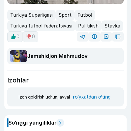
Turkiya Superligasi
Sport
Futbol
Turkiya futbol federatsiyasi
Pul tikish
Stavka
0
0
Jamshidjon Mahmudov
Izohlar
ro‘yxatdan o‘ting
Izoh qoldirish uchun, avval
So‘nggi yangiliklar