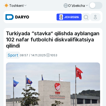
Toshkent
O‘zbekcha
Turkiyada “stavka” qilishda ayblangan
102 nafar futbolchi diskvalifikatsiya
qilindi
Sport
08:57 / 14.11.2025
1053