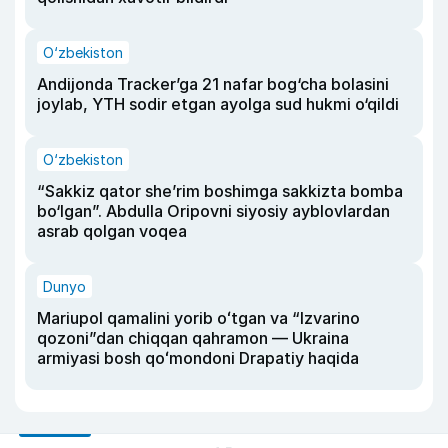
O‘zbekiston
Andijonda Tracker’ga 21 nafar bog‘cha bolasini
joylab, YTH sodir etgan ayolga sud hukmi o‘qildi
O‘zbekiston
“Sakkiz qator she’rim boshimga sakkizta bomba
bo‘lgan”. Abdulla Oripovni siyosiy ayblovlardan
asrab qolgan voqea
Dunyo
Mariupol qamalini yorib oʻtgan va “Izvarino
qozoni”dan chiqqan qahramon — Ukraina
armiyasi bosh qoʻmondoni Drapatiy haqida