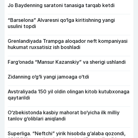
Jo Baydenning saratoni tanasiga tarqab ketdi
“Barselona” Alvaresni qo‘lga kiritishning yangi
usulini topdi
Grenlandiyada Trampga aloqador neft kompaniyasi
hukumat ruxsatisiz ish boshladi
Farg‘onada “Mansur Kazanskiy” va sherigi ushlandi
Zidanning o‘g‘li yangi jamoaga o‘tdi
Avstraliyada 150 yil oldin olingan kitob kutubxonaga
qaytarildi
O‘zbekistonda kasbiy mahorat bo‘yicha ilk milliy
tanlov g‘oliblari aniqlandi
Superliga. “Neftchi” yirik hisobda g‘alaba qozondi,