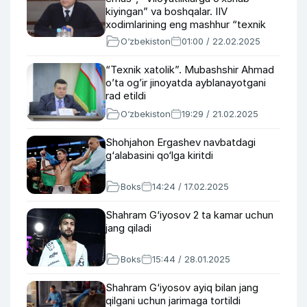
kiyingan” va boshqalar. IIV
xodimlarining eng mashhur “texnik
xatolari”ni yodga olamiz
O‘zbekiston
01:00 / 22.02.2025
“Texnik xatolik”. Mubashshir Ahmad
o’ta og’ir jinoyatda ayblanayotgani
rad etildi
O‘zbekiston
19:29 / 21.02.2025
Shohjahon Ergashev navbatdagi
g‘alabasini qo‘lga kiritdi
Boks
14:24 / 17.02.2025
Shahram G‘iyosov 2 ta kamar uchun
jang qiladi
Boks
15:44 / 28.01.2025
Shahram G‘iyosov ayiq bilan jang
qilgani uchun jarimaga tortildi