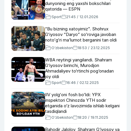
dunyoning eng yaxshi bokschilari
qatorida — ESPN
Sport
21:45 / 12.01.2026
“Bu bizning xatoyimiz”. Shohrux
Gʻiyosov “Daryo” soʻroviga javoban
notoʻgʻri maʼlumot berganini tan oldi
O‘zbekiston
18:53 / 23.12.2025
WBA reytingi yangilandi. Shahram
G‘iyosov birinchi, Murodjon
Ahmadaliyev to‘rtinchi pog‘onadan
joy oldi
Sport
16:46 / 02.12.2025
IIV yolgʻoni fosh boʻldi: YPX
inspektori Chinozda YTH sodir
etganida o‘z lavozimida ishlab kelgani
tasdiqlandi
O‘zbekiston
18:20 / 19.11.2025
Bahodir Jalolov, Shahram G‘iyosov va