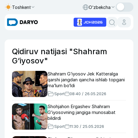
Toshkent
O‘zbekcha
Qidiruv natijasi "Shahram
G‘iyosov"
Shahram G‘iyosov Jek Katteralga
qarshi jangdan qancha ishlab topgani
ma’lum bo‘ldi
Sport
08:40 / 26.05.2026
Shohjahon Ergashev Shahram
Gʻiyosovning jangiga munosabat
bildirdi
Sport
11:30 / 25.05.2026