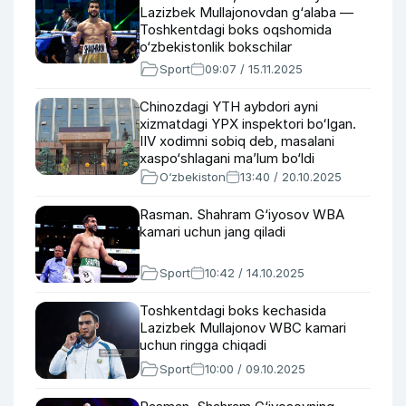
Lazizbek Mullajonovdan g‘alaba —
Toshkentdagi boks oqshomida
o‘zbekistonlik bokschilar
muvaffaqiyatli ishtirok etdi
Sport
09:07 / 15.11.2025
Chinozdagi YTH aybdori ayni
xizmatdagi YPX inspektori boʻlgan.
IIV xodimni sobiq deb, masalani
xaspo‘shlagani ma’lum bo‘ldi
O‘zbekiston
13:40 / 20.10.2025
Rasman. Shahram G‘iyosov WBA
kamari uchun jang qiladi
Sport
10:42 / 14.10.2025
Toshkentdagi boks kechasida
Lazizbek Mullajonov WBC kamari
uchun ringga chiqadi
Sport
10:00 / 09.10.2025