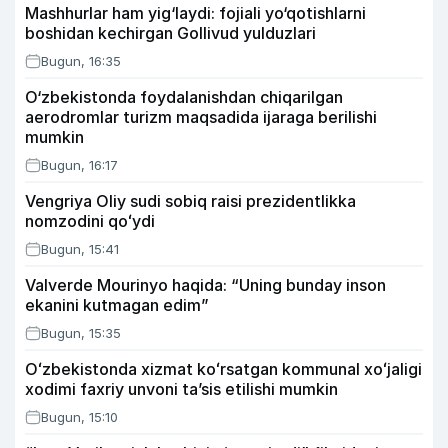
Mashhurlar ham yig‘laydi: fojiali yo‘qotishlarni
boshidan kechirgan Gollivud yulduzlari
Bugun, 16:35
O‘zbekistonda foydalanishdan chiqarilgan
aerodromlar turizm maqsadida ijaraga berilishi
mumkin
Bugun, 16:17
Vengriya Oliy sudi sobiq raisi prezidentlikka
nomzodini qoʻydi
Bugun, 15:41
Valverde Mourinyo haqida: “Uning bunday inson
ekanini kutmagan edim”
Bugun, 15:35
Oʻzbekistonda xizmat koʻrsatgan kommunal xoʻjaligi
xodimi faxriy unvoni taʼsis etilishi mumkin
Bugun, 15:10