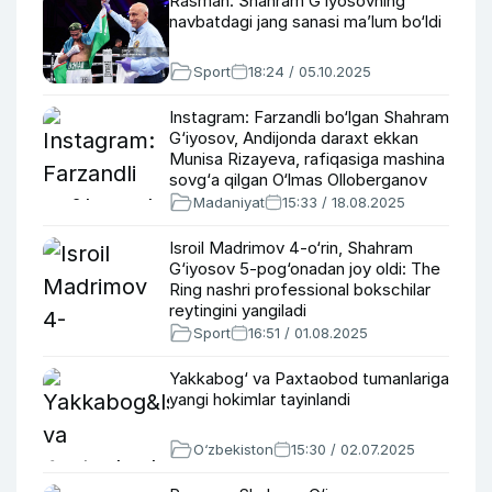
Rasman. Shahram G‘iyosovning
navbatdagi jang sanasi ma’lum bo‘ldi
Sport
18:24 / 05.10.2025
Instagram: Farzandli bo‘lgan Shahram
G‘iyosov, Andijonda daraxt ekkan
Munisa Rizayeva, rafiqasiga mashina
sovg‘a qilgan O‘lmas Olloberganov
Madaniyat
15:33 / 18.08.2025
Isroil Madrimov 4-o‘rin, Shahram
G‘iyosov 5-pog‘onadan joy oldi: The
Ring nashri professional bokschilar
reytingini yangiladi
Sport
16:51 / 01.08.2025
Yakkabog‘ va Paxtaobod tumanlariga
yangi hokimlar tayinlandi
O‘zbekiston
15:30 / 02.07.2025