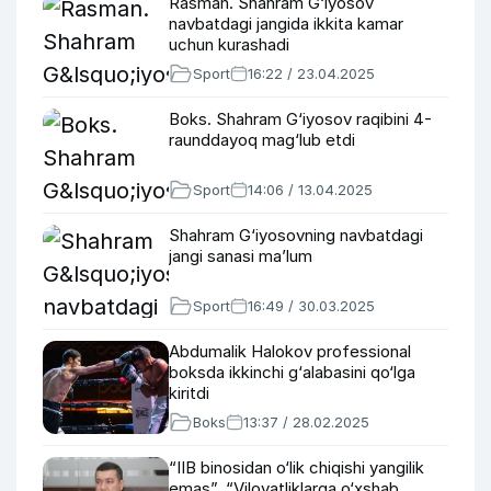
Rasman. Shahram G‘iyosov
navbatdagi jangida ikkita kamar
uchun kurashadi
Sport
16:22 / 23.04.2025
Boks. Shahram G‘iyosov raqibini 4-
raunddayoq mag‘lub etdi
Sport
14:06 / 13.04.2025
Shahram G‘iyosovning navbatdagi
jangi sanasi ma’lum
Sport
16:49 / 30.03.2025
Abdumalik Halokov professional
boksda ikkinchi g‘alabasini qo‘lga
kiritdi
Boks
13:37 / 28.02.2025
“IIB binosidan o‘lik chiqishi yangilik
emas”, “Viloyatliklarga o‘xshab