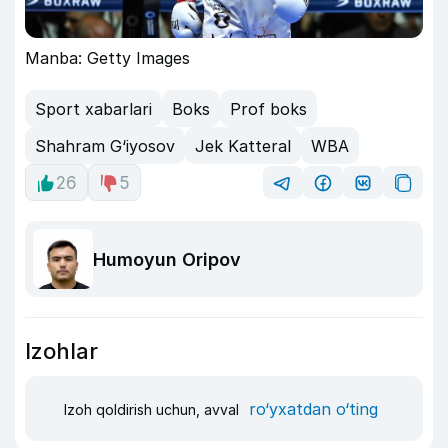
Manba: Getty Images
Sport xabarlari
Boks
Prof boks
Shahram G‘iyosov
Jek Katteral
WBA
26
5
Humoyun Oripov
Izohlar
ro‘yxatdan o‘ting
Izoh qoldirish uchun, avval