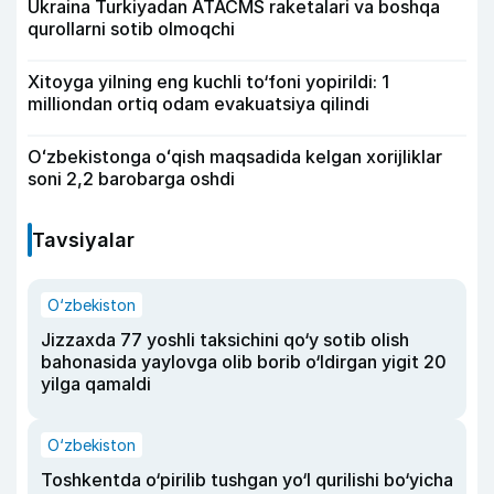
Ukraina Turkiyadan ATACMS raketalari va boshqa
qurollarni sotib olmoqchi
Xitoyga yilning eng kuchli to‘foni yopirildi: 1
milliondan ortiq odam evakuatsiya qilindi
Oʻzbekistonga oʻqish maqsadida kelgan xorijliklar
soni 2,2 barobarga oshdi
Tavsiyalar
O‘zbekiston
Jizzaxda 77 yoshli taksichini qo‘y sotib olish
bahonasida yaylovga olib borib o‘ldirgan yigit 20
yilga qamaldi
O‘zbekiston
Toshkentda o‘pirilib tushgan yo‘l qurilishi bo‘yicha