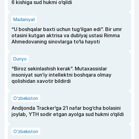
6 kishiga sud hukmi o‘qildi
Madaniyat
“U boshqalar baxti uchun tug‘ilgan edi”. Bir umr
otasini kutgan aktrisa va dublyaj ustasi Rimma
Ahmedovaning sinovlarga to‘la hayoti
Dunyo
“Biroz sekinlashish kerak”. Mutaxassislar
insoniyat sun’iy intellektni boshqara olmay
qolishidan xavotir bildirdi
O‘zbekiston
Andijonda Tracker’ga 21 nafar bog‘cha bolasini
joylab, YTH sodir etgan ayolga sud hukmi o‘qildi
O‘zbekiston